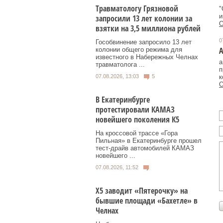
Травматологу Грязновой
"
и
запросили 13 лет колонии за
О
взятки на 3,5 миллиона рублей
0
Гособвинение запросило 13 лет
А
колонии общего режима для
известного в Набережных Челнах
а
травматолога ...
п
к
07.08.2026, 13:03
5
О
В Екатеринбурге
протестировали КАМАЗ
новейшего поколения К5
На кроссовой трассе «Гора
Пильная» в Екатеринбурге прошел
тест-драйв автомобилей КАМАЗ
новейшего ...
07.08.2026, 11:52
Х5 заводит «Пятерочку» на
бывшие площади «Бахетле» в
Челнах