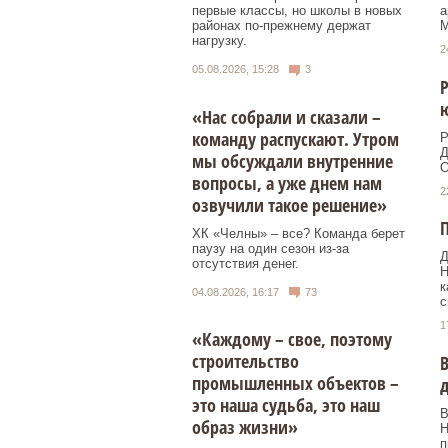
первые классы, но школы в новых
а
районах по-прежнему держат
М
нагрузку.
2
05.08.2026, 15:28
3
Р
«Нас собрали и сказали –
команду распускают. Утром
Р
Д
мы обсуждали внутренние
О
вопросы, а уже днем нам
2
озвучили такое решение»
П
ХК «Челны» – все? Команда берет
паузу на один сезон из-за
Д
отсутствия денег.
Н
к
04.08.2026, 16:17
73
с
1
«Каждому – свое, поэтому
строительство
В
промышленных объектов –
д
это наша судьба, это наш
В
образ жизни»
Н
п