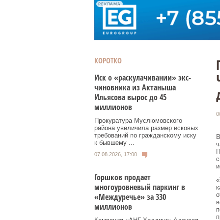
РЕКЛАМА
КОРОТКО
Иск о «раскулачивании» экс-
чиновника из Актаныша
Ильясова вырос до 45
миллионов
0
Прокуратура Муслюмовского
района увеличила размер исковых
требований по гражданскому иску
В
к бывшему ...
ч
П
07.08.2026, 17:00
с
и
Горшков продает
«
многоуровневый паркинг в
к
о
«Междуречье» за 330
в
миллионов
п
п