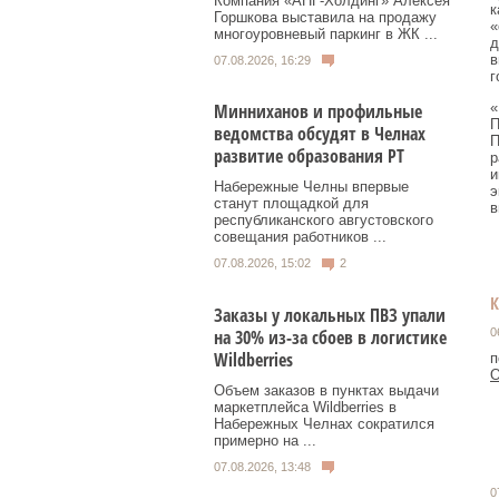
Компания «АНГ-Холдинг» Алексея
к
Горшкова выставила на продажу
«
многоуровневый паркинг в ЖК ...
д
в
07.08.2026, 16:29
г
«
Минниханов и профильные
П
ведомства обсудят в Челнах
П
развитие образования РТ
р
и
Набережные Челны впервые
э
станут площадкой для
в
республиканского августовского
совещания работников ...
07.08.2026, 15:02
2
Заказы у локальных ПВЗ упали
0
на 30% из-за сбоев в логистике
Wildberries
п
О
Объем заказов в пунктах выдачи
маркетплейса Wildberries в
Набережных Челнах сократился
примерно на ...
07.08.2026, 13:48
0