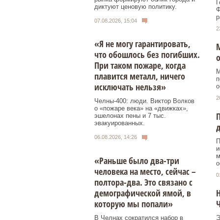
Г
диктуют ценовую политику.
Ф
р
07.08.2026, 15:04
2
«Я не могу гарантировать,
М
что обошлось без погибших.
При таком пожаре, когда
М
плавится металл, ничего
п
исключать нельзя»
о
2
Челны-400: люди. Виктор Волков
о «пожаре века» на «движках»,
П
эшелонах пены и 7 тыс.
эвакуированных.
д
06.08.2026, 14:26
П
и
м
«Раньше было два-три
о
человека на место, сейчас –
0
полтора-два. Это связано с
демографической ямой, в
Н
которую мы попали»
В Челнах сократился набор в
Э