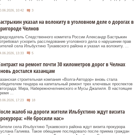
.
0.06.2026, 10:42
3
астрыкин указал на волокиту в уголовном деле о дорогах в
пригороде Челнов
редседатель Следственного комитета России Александр Бастрыкин
отребовал ускорить расследование уголовного дела о нарушении прав
ителей села Ильбухтино Тукаевского района и указал на волокиту. ...
4.06.2026, 13:33
5
онтракт на ремонт почти 30 километров дорог в Челнах
новь достался казанцам
азанская строительная компания «Волга‑Автодор» вновь стала
обедителем тендера на капитальный ремонт трех ключевых проспектов
втограда: Мира, Набережночелнинского и Мусы Джалиля. В настоящее
ремя ...
3.06.2026, 17:23
18
осле жалоб на дороги жители Ильбухтино ждут визита
рокурора: «Не бросили нас»
ители села Ильбухтино Тукаевского района ждут визита прокурора
услана Галиева. Такое обещание последовало после приема граждан