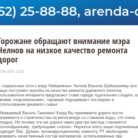
Горожане обращают внимание мэра
Челнов на низкое качество ремонта
дорог
6.05.2014, 12:31
 социальные сети к мэру Набережных Челнов Василю Шайхразиеву все
аще поступают жалобы на качество ремонта дорожного полотна.
ользователи интернета предлагают главе города тщательнее следить з
воими «подчиненными», горожане подозревают последних в
спользовании дешевого сырья.
Уважаемый Василь Гаязович! Когда Вы принимаете дороги после
апремонта и строительства на велосипеде со стаканом воды, это очень
традно. Но почему эти же дороги через два-три месяца становятся
олнообразными, требующими «латки». Неужели опять ваши подчиненны
одводят Вас. Думаю, антикоррупционному комитету РТ необходимо
роверить качественный состав материалов, использованные при