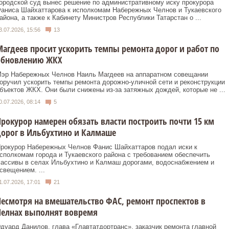
ородской суд вынес решение по административному иску прокурора
аниса Шайхаттарова к исполкомам Набережных Челнов и Тукаевского
айона, а также к Кабинету Министров Республики Татарстан о ...
3.07.2026, 15:56
13
агдеев просит ускорить темпы ремонта дорог и работ по
обновлению ЖКХ
эр Набережных Челнов Наиль Магдеев на аппаратном совещании
оручил ускорить темпы ремонта дорожно‑уличной сети и реконструкции
бъектов ЖКХ. Они были снижены из‑за затяжных дождей, которые не ...
0.07.2026, 08:14
5
рокурор намерен обязать власти построить почти 15 км
орог в Ильбухтино и Калмаше
рокурор Набережных Челнов Фанис Шайхаттаров подал иски к
сполкомам города и Тукаевского района с требованием обеспечить
ассивы в селах Ильбухтино и Калмаш дорогами, водоснабжением и
свещением. ...
1.07.2026, 17:01
21
есмотря на вмешательство ФАС, ремонт проспектов в
Челнах выполнят вовремя
дуард Данилов, глава «Главтатдортранс», заказчик ремонта главной