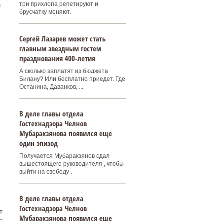
три прихлопа репетируют и
и
брусчатку меняют.
Сергей Лазарев может стать
главным звездным гостем
празднования 400‑летия
А сколько заплатят из бюджета
Билану? Или бесплатно приедет. Где
Останина, Даванков, ...
В деле главы отдела
Гостехнадзора Челнов
Мубаракзянова появился еще
один эпизод
Получается Мубаракзянов сдал
вышестоящего руководителя , чтобы
выйти на свободу .
В деле главы отдела
Гостехнадзора Челнов
т
Мубаракзянова появился еще
–