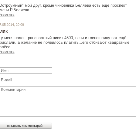
Остроумный" мой друг, кроме чиновника Беляева есть еще проспект
мени Р.Беляева
тветить
7.05.2014, 20:09
лик
 у меня налог транспортный висит 4500, пени и госпошлину вот ещё
рислали, а желание не появилось платить...его отбивают квадратные
олёса
тветить