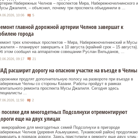
ртерии Набережных Челнов – проспектов Мира, Набережночелнинского 
усы Джалиля, – объяснил, почему три проспекта объединили в ...
4.06.2026, 10:06
5
емонт главной дорожной артерии Челнов завершат к
юбилею города
емонт трех ключевых проспектов – Мира, Набережночелнинский и Мусы
жалиля – планируют завершить к 10 августа (крайний срок – 15 августа).
б этом сообщил на аппаратном совещании Руслан Вильданов, ...
2.06.2026, 09:17
21
АД расширит дорогу на опасном участке на въезде в Челны
орожники продлят дополнительную полосу на развороте при въезде в
абережные Челны со стороны Казани. Работы пройдут в рамках
апитального ремонта проспекта Мусы Джалиля. Сегодня здесь
пециалисты ...
7.06.2026, 11:50
2
 поселке для многодетных Подсолнухи отремонтируют
ороги еще на двух улицах
 микрорайоне для многодетных семей Подсолнухи в пригороде
абережных Челнов (деревня Азьмушкино, Тукаевский район) продолжаю
риводить в порядок дороги. Здесь приступили к ремонту еще двух улиц 