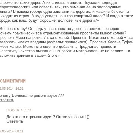
апремонте таких дорог. А их сплошь и рядом. Неужели подводят
евротехнологии» или совесть тех, кто обменял её на злополучные
еньги? В нашем городе одни заплатки на дорогах, и машины бьются, и
ыходят из строя. А куда уходят наш транспортный налог? И когда в тако
ороде, как наш, будут хорошие, долговечные дороги?»
Вопрос к мэру! Он ведь у нас качество дорог на велике проверяет.
очему практически все отремонтированные проспекты имеют колею?
роспект Мира напротив 7 к-са с колей. Проспект Вахитова с колеей + вс
азвороты имеют впадины (асфальт провалился). Проспект Хасана Туфа
меет колею. Может кто еще что добавит… Предлагаю провести
кспертизу качества выполненных работ и материалов, не на велике… и
ыложить данные в вашем блоге».
КОММЕНТАРИИ
6.05.2014, 14:31
очему Беляева не ремонтируют???
тветить
06.05.2014, 21:00
Да кто его отремонтирует? Он же чиновник! ))
Ответить
7.05.2014, 08:11