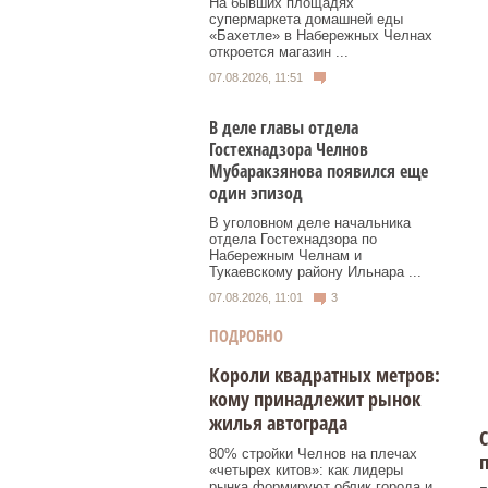
На бывших площадях
супермаркета домашней еды
«Бахетле» в Набережных Челнах
откроется магазин ...
07.08.2026, 11:51
В деле главы отдела
Гостехнадзора Челнов
Мубаракзянова появился еще
один эпизод
В уголовном деле начальника
отдела Гостехнадзора по
Набережным Челнам и
Тукаевскому району Ильнара ...
07.08.2026, 11:01
3
ПОДРОБНО
Короли квадратных метров:
кому принадлежит рынок
жилья автограда
С
80% стройки Челнов на плечах
п
«четырех китов»: как лидеры
рынка формируют облик города и