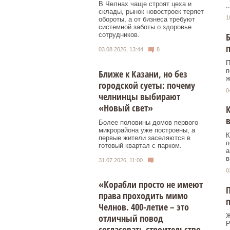
В Челнах чаще строят цеха и
..
склады, рынок новостроек теряет
1
обороты, а от бизнеса требуют
системной заботы о здоровье
Б
сотрудников.
03.08.2026, 13:44
8
П
п
Ближе к Казани, но без
ж
городской суеты: почему
0
челнинцы выбирают
«Новый свет»
К
в
Более половины домов первого
микрорайона уже построены, а
К
первые жители заселяются в
п
готовый квартал с парком.
а
в
31.07.2026, 11:00
0
«Корабли просто не имеют
П
права проходить мимо
п
Челнов. 400-летие – это
Ж
отличный повод
Р
согласовать строительство