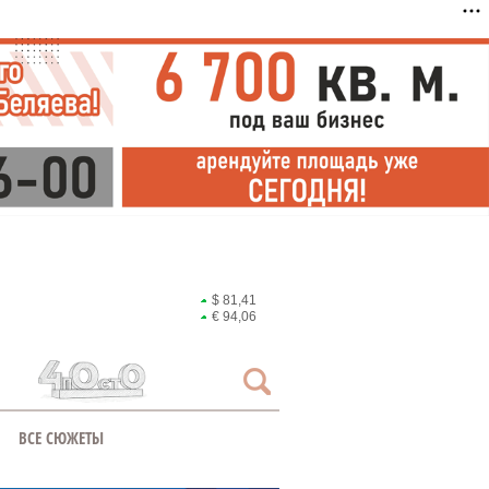
$ 81,41
€ 94,06
ВСЕ СЮЖЕТЫ