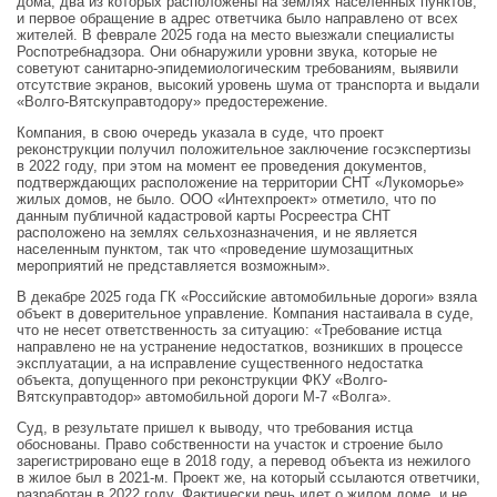
дома, два из которых расположены на землях населенных пунктов,
и первое обращение в адрес ответчика было направлено от всех
жителей. В феврале 2025 года на место выезжали специалисты
Роспотребнадзора. Они обнаружили уровни звука, которые не
советуют санитарно-эпидемиологическим требованиям, выявили
отсутствие экранов, высокий уровень шума от транспорта и выдали
«Волго-Вятскуправтодору» предостережение.
Компания, в свою очередь указала в суде, что проект
реконструкции получил положительное заключение госэкспертизы
в 2022 году, при этом на момент ее проведения документов,
подтверждающих расположение на территории СНТ «Лукоморье»
жилых домов, не было. ООО «Интехпроект» отметило, что по
данным публичной кадастровой карты Росреестра СНТ
расположено на землях сельхозназначения, и не является
населенным пунктом, так что «проведение шумозащитных
мероприятий не представляется возможным».
В декабре 2025 года ГК «Российские автомобильные дороги» взяла
объект в доверительное управление. Компания настаивала в суде,
что не несет ответственность за ситуацию: «Требование истца
направлено не на устранение недостатков, возникших в процессе
эксплуатации, а на исправление существенного недостатка
объекта, допущенного при реконструкции ФКУ «Волго-
Вятскуправтодор» автомобильной дороги М-7 «Волга».
Суд, в результате пришел к выводу, что требования истца
обоснованы. Право собственности на участок и строение было
зарегистрировано еще в 2018 году, а перевод объекта из нежилого
в жилое был в 2021-м. Проект же, на который ссылаются ответчики,
разработан в 2022 году. Фактически речь идет о жилом доме, и не