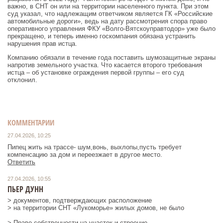
важно, в СНТ он или на территории населенного пункта. При этом
суд указал, что надлежащим ответчиком является ГК «Российские
автомобильные дороги», ведь на дату рассмотрения спора право
оперативного управления ФКУ «Волго-Вятскоуправтодор» уже было
прекращено, и теперь именно госкомпания обязана устранить
нарушения прав истца.
Компанию обязали в течение года поставить шумозащитные экраны
напротив земельного участка. Что касается второго требования
истца – об установке ограждения первой группы – его суд
отклонил.
КОММЕНТАРИИ
27.04.2026, 10:25
Пипец жить на трассе- шум,вонь, выхлопы,пусть требует
компенсацию за дом и переезжает в другое место.
Ответить
27.04.2026, 10:55
ПЬЕР ДУНН
> документов, подтверждающих расположение
> на территории СНТ «Лукоморье» жилых домов, не было
> Право собственности на участок и строение