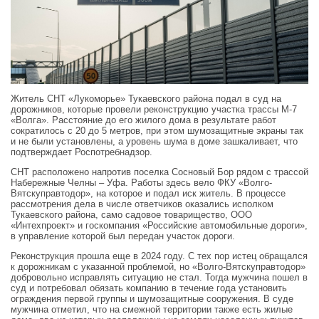
Житель СНТ «Лукоморье» Тукаевского района подал в суд на
дорожников, которые провели реконструкцию участка трассы М-7
«Волга». Расстояние до его жилого дома в результате работ
сократилось с 20 до 5 метров, при этом шумозащитные экраны так
и не были установлены, а уровень шума в доме зашкаливает, что
подтверждает Роспотребнадзор.
СНТ расположено напротив поселка Сосновый Бор рядом с трассой
Набережные Челны – Уфа. Работы здесь вело ФКУ «Волго-
Вятскуправтодор», на которое и подал иск житель. В процессе
рассмотрения дела в числе ответчиков оказались исполком
Тукаевского района, само садовое товарищество, ООО
«Интехпроект» и госкомпания «Российские автомобильные дороги»,
в управление которой был передан участок дороги.
Реконструкция прошла еще в 2024 году. С тех пор истец обращался
к дорожникам с указанной проблемой, но «Волго-Вятскуправтодор»
добровольно исправлять ситуацию не стал. Тогда мужчина пошел в
суд и потребовал обязать компанию в течение года установить
ограждения первой группы и шумозащитные сооружения. В суде
мужчина отметил, что на смежной территории также есть жилые