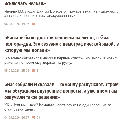
исключать нельзя»
Челны-400: люди. Виктор Волков о «пожаре века» на «движках»,
эшелонах пены и 7 тыс. эвакуированных.
06.08.2026, 14:26
«Раньше было два-три человека на место, сейчас –
полтора-два. Это связано с демографической ямой, в
которую мы попали»
В Челнах сократился набор в первые классы, но школы в новых
районах по-прежнему держат нагрузку.
05.08.2026, 15:28
3
«Нас собрали и сказали – команду распускают. Утром
мы обсуждали внутренние вопросы, а уже днем нам
озвучили такое решение»
ХК «Челны» – все? Команда берет паузу на один сезон из-за
отсутствия денег.
04.08.2026, 16:17
69