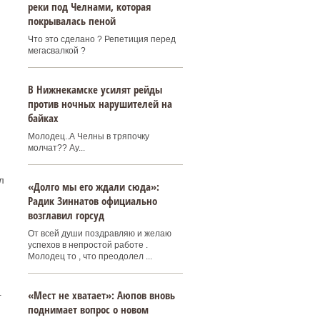
реки под Челнами, которая
покрывалась пеной
Что это сделано ? Репетиция перед
мегасвалкой ?
В Нижнекамске усилят рейды
против ночных нарушителей на
байках
Молодец..А Челны в тряпочку
молчат?? Ау...
л
«Долго мы его ждали сюда»:
Радик Зиннатов официально
возглавил горсуд
От всей души поздравляю и желаю
успехов в непростой работе .
Молодец то , что преодолел ...
.
«Мест не хватает»: Аюпов вновь
поднимает вопрос о новом