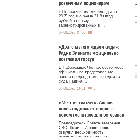
розничным акционерам
О
ВТБ перечислил дивиденды за
2025 год в объеме 31,8 млрд
рублей в пользу
зарегистрированных в ...
07.08.2026, 07:00
«Долго мы его ждали сюда»:
Радик Зиннатов официально
возглавил горсуд
В Набережных Челнах состоялось
официальное представление
нового председателя городского
суда Радика ...
06.08.2026, 16:51
1
«Мест не хватает»: Аюпов
вновь поднимает вопрос о
новом госпитале для ветеранов
Председатель Совета ветеранов
СВО Шамиль Аюпов вновь
озвучил необходимость
строительства отдельного ...