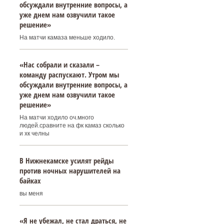
обсуждали внутренние вопросы, а
уже днем нам озвучили такое
решение»
На матчи камаза меньше ходило.
«Нас собрали и сказали –
команду распускают. Утром мы
обсуждали внутренние вопросы, а
уже днем нам озвучили такое
решение»
На матчи ходило оч.много
людей.сравните на фк камаз сколько
и хк челны
В Нижнекамске усилят рейды
против ночных нарушителей на
байках
вы меня
«Я не убежал, не стал драться, не