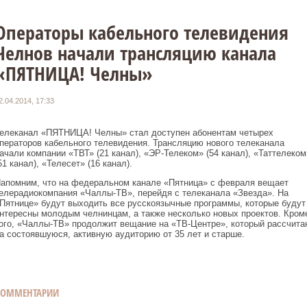
Операторы кабельного телевидения
Челнов начали трансляцию канала
«ПЯТНИЦА! Челны»
2.04.2014, 17:33
елеканал «ПЯТНИЦА! Челны» стал доступен абонентам четырех
ператоров кабельного телевидения. Трансляцию нового телеканала
ачали компании «ТВТ» (21 канал), «ЭР-Телеком» (54 канал), «Таттелеком
51 канал), «Телесет» (16 канал).
апомним, что на федеральном канале «Пятница» с февраля вещает
елерадиокомпания «Чаллы-ТВ», перейдя с телеканала «Звезда». На
Пятнице» будут выходить все русскоязычные программы, которые будут
нтересны молодым челнинцам, а также несколько новых проектов. Кром
ого, «Чаллы-ТВ» продолжит вещание на «ТВ-Центре», который рассчита
а состоявшуюся, активную аудиторию от 35 лет и старше.
КОММЕНТАРИИ