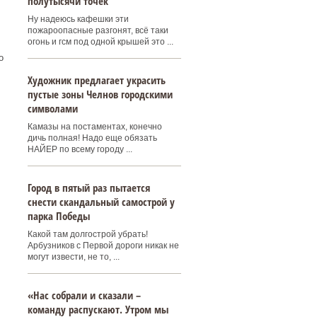
полутысячи точек
Ну надеюсь кафешки эти
пожароопасные разгонят, всё таки
огонь и гсм под одной крышей это ...
о
Художник предлагает украсить
пустые зоны Челнов городскими
символами
Камазы на постаментах, конечно
дичь полная! Надо еще обязать
НАЙЕР по всему городу ...
Город в пятый раз пытается
снести скандальный самострой у
парка Победы
Какой там долгострой убрать!
Арбузников с Первой дороги никак не
могут извести, не то, ...
«Нас собрали и сказали –
команду распускают. Утром мы