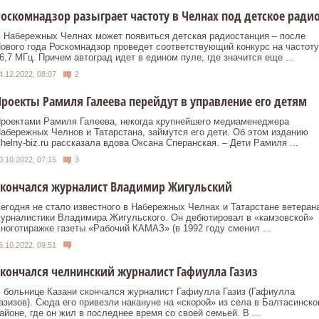
оскомнадзор разыграет частоту в Челнах под детское ради
 Набережных Челнах может появиться детская радиостанция – после
ового года Роскомнадзор проведет соответствующий конкурс на частоту
6,7 МГц. Причем автоград идет в едином пуле, где значится еще ...
4.12.2022, 08:07
2
роекты Рамиля Галеева перейдут в управление его детям
роектами Рамиля Галеева, некогда крупнейшего медиаменеджера
абережных Челнов и Татарстана, займутся его дети. Об этом изданию
helny-biz.ru рассказала вдова Оксана Сперанская. – Дети Рамиля ...
0.10.2022, 07:15
3
Скончался журналист Владимир Жигульский
егодня не стало известного в Набережных Челнах и Татарстане ветеран
урналистики Владимира Жигульского. Он дебютировал в «камзовской»
ноготиражке газеты «Рабочий КАМАЗ» (в 1992 году сменил ...
6.10.2022, 09:51
кончался челнинский журналист Гафиулла Газиз
 больнице Казани скончался журналист Гафиулла Газиз (Гафиулла
азизов). Сюда его привезли накануне на «скорой» из села в Балтасинско
айоне, где он жил в последнее время со своей семьей. В ...