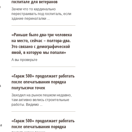
госпитале для ветеранов
о
Зачем что то кардинально
перестраивать под госпиталь, если
здание перинаталки ...
«Раньше было два-три человека
на место, сейчас – полтора-два.
Это связано с демографической
ямой, в которую мы попали»
А вы проверьте
«Гараж 500» продолжает работать
после опечатывания порядка
а
полутысячи точек
Заходил на рынок пешком недавно,
там активно велись строительные
работы. Видимо ...
«Гараж 500» продолжает работать
м
после опечатывания порядка