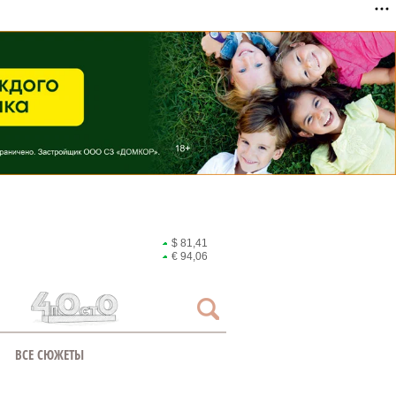
$ 81,41
€ 94,06
ВСЕ СЮЖЕТЫ