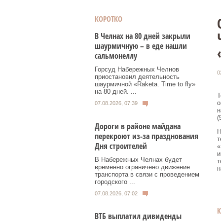
КОРОТКО
В Челнах на 80 дней закрыли
шаурмичную – в еде нашли
сальмонеллу
Горсуд Набережных Челнов
0
приостановил деятельность
шаурмичной «Raketa. Time to fly»
на 80 дней. ...
Т
о
07.08.2026, 07:39
н
(
Дороги в районе майдана
Н
перекроют из-за празднования
т
Дня строителей
«
и
В Набережных Челнах будет
т
временно ограничено движение
н
транспорта в связи с проведением
городского ...
07.08.2026, 07:02
ВТБ выплатил дивиденды