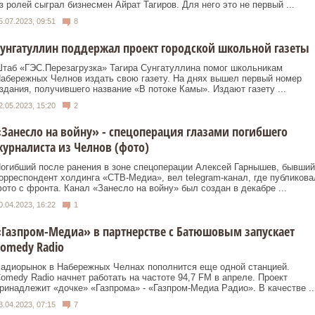
з ролей сыграл бизнесмен Айрат Тагиров. Для него это не первый ...
5.07.2023, 09:51
8
унгатуллин поддержал проект городской школьной газеты
таб «ГЭС.Перезагрузка» Тагира Сунгатуллина помог школьникам
абережных Челнов издать свою газету. На днях вышел первый номер
здания, получившего название «В потоке Камы». Издают газету ...
2.05.2023, 15:20
2
Занесло на войну» - спецоперация глазами погибшего
урналиста из Челнов (фото)
огибший после ранения в зоне спецоперации Алексей Гарнышев, бывший
орреспондент холдинга «СТВ-Медиа», вел telegram-канал, где публикова
ото с фронта. Канал «Занесло на войну» был создан в декабре ...
0.04.2023, 16:22
1
Газпром-Медиа» в партнерстве с Батюшовым запускает
omedy Radio
адиорынок в Набережных Челнах пополнится еще одной станцией.
omedy Radio начнет работать на частоте 94,7 FM в апреле. Проект
ринадлежит «дочке» «Газпрома» - «Газпром-Медиа Радио». В качестве ..
3.04.2023, 07:15
7