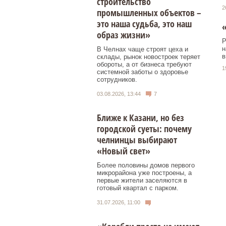
строительство
2
промышленных объектов –
это наша судьба, это наш
«
образ жизни»
Р
н
В Челнах чаще строят цеха и
в
склады, рынок новостроек теряет
обороты, а от бизнеса требуют
1
системной заботы о здоровье
сотрудников.
03.08.2026, 13:44
7
Ближе к Казани, но без
городской суеты: почему
челнинцы выбирают
«Новый свет»
Более половины домов первого
микрорайона уже построены, а
первые жители заселяются в
готовый квартал с парком.
31.07.2026, 11:00