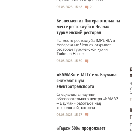
06.08.2026, 15:43
2
Бизнесмен из Питера открыл на
месте рестоклуба в Челнах
туркменский ресторан
На месте рестоклуба IMPERIA в
Набережных Челнах открылся
ресторан туркменской кухни
Turkmen House. ...
06.08.2026, 15:30
«КАМАЗ» и МГТУ им. Баумана
снижают шум
Ч
электротранспорта
у
О
Специалисты научно-
образовательного центра «КАМАЗ
1
– Бауман» работают над
технологией, которая ...
В
06.08.2026, 15:17
Т
Т
«Гараж 500» продолжает
т