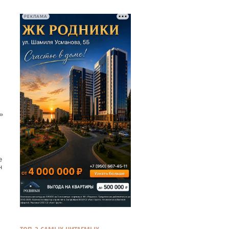
РЕКЛАМА
»
е
н