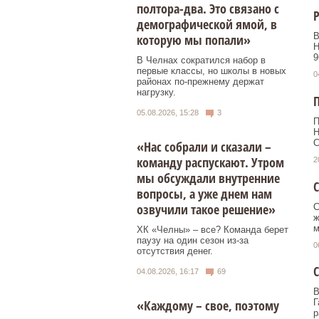
полтора-два. Это связано с
Р
демографической ямой, в
В
которую мы попали»
Н
9
В Челнах сократился набор в
первые классы, но школы в новых
0
районах по-прежнему держат
нагрузку.
П
05.08.2026, 15:28
3
П
Н
С
«Нас собрали и сказали –
команду распускают. Утром
2
мы обсуждали внутренние
вопросы, а уже днем нам
озвучили такое решение»
С
ж
м
ХК «Челны» – все? Команда берет
паузу на один сезон из-за
0
отсутствия денег.
С
04.08.2026, 16:17
69
В
«Каждому – свое, поэтому
Г
р