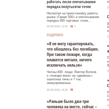
работать после опечатывания
и
порядка полутысячи точек
2
Несмотря на приостановку работы
С
рынка «Гараж 500» и опечатывание
порядка 500 торговых точек, ...
Ш
06.08.2026, 13:55
3
Н
и
ПОДРОБНО
2
«Я не могу гарантировать,
«
что обошлось без погибших.
ж
При таком пожаре, когда
П
плавится металл, ничего
к
исключать нельзя»
ф
2
Челны-400: люди. Виктор Волков
о «пожаре века» на «движках»,
«
эшелонах пены и 7 тыс.
эвакуированных.
C
06.08.2026, 14:26
Р
C
п
«Раньше было два-три
человека на место, сейчас –
0