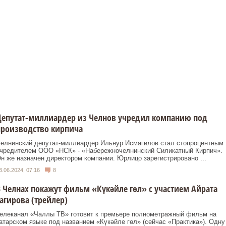
Депутат-миллиардер из Челнов учредил компанию под
производство кирпича
елнинский депутат-миллиардер Ильнур Исмагилов стал стопроцентным
чредителем ООО «НСК» - «Набережночелнинский Силикатный Кирпич».
н же назначен директором компании. Юрлицо зарегистрировано ...
3.06.2024, 07:16
8
 Челнах покажут фильм «Күкәйле гөл» с участием Айрата
агирова (трейлер)
елеканал «Чаллы ТВ» готовит к премьере полнометражный фильм на
атарском языке под названием «Күкәйле гөл» (сейчас «Практика»). Одну