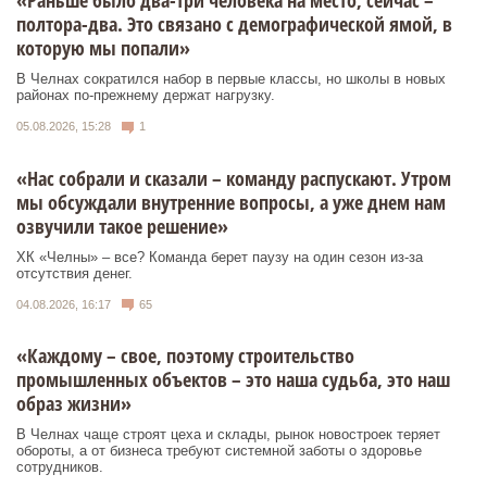
«Раньше было два-три человека на место, сейчас –
полтора-два. Это связано с демографической ямой, в
которую мы попали»
В Челнах сократился набор в первые классы, но школы в новых
районах по-прежнему держат нагрузку.
05.08.2026, 15:28
1
«Нас собрали и сказали – команду распускают. Утром
мы обсуждали внутренние вопросы, а уже днем нам
озвучили такое решение»
ХК «Челны» – все? Команда берет паузу на один сезон из-за
отсутствия денег.
04.08.2026, 16:17
65
«Каждому – свое, поэтому строительство
промышленных объектов – это наша судьба, это наш
образ жизни»
В Челнах чаще строят цеха и склады, рынок новостроек теряет
обороты, а от бизнеса требуют системной заботы о здоровье
сотрудников.