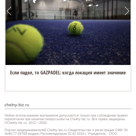
Если падел, то GAZPADEL: когда локация имеет значение
chelny-biz.ru
Любое использование материалов допускается только при соблюдении правил
перепечатки при наличии гиперссылки на Chelny-biz.ru. Все права защищены
©Chelny-biz.ru. 2012—2026.
Портал предпринимателей Chelny-biz.ru Свидетельство о регистрации СМИ Эл
№ФС77-64768 выдано Роскомнадзором 02.02.2016 г. Учредитель - ООО