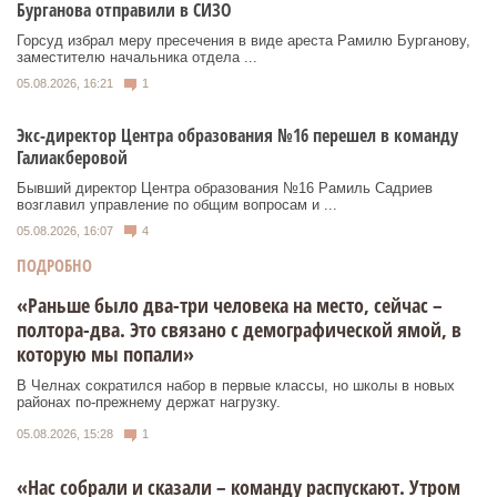
Бурганова отправили в СИЗО
Горсуд избрал меру пресечения в виде ареста Рамилю Бурганову,
заместителю начальника отдела ...
05.08.2026, 16:21
1
Экс-директор Центра образования №16 перешел в команду
Галиакберовой
Бывший директор Центра образования №16 Рамиль Садриев
возглавил управление по общим вопросам и ...
05.08.2026, 16:07
4
ПОДРОБНО
«Раньше было два-три человека на место, сейчас –
полтора-два. Это связано с демографической ямой, в
которую мы попали»
В Челнах сократился набор в первые классы, но школы в новых
районах по-прежнему держат нагрузку.
05.08.2026, 15:28
1
«Нас собрали и сказали – команду распускают. Утром