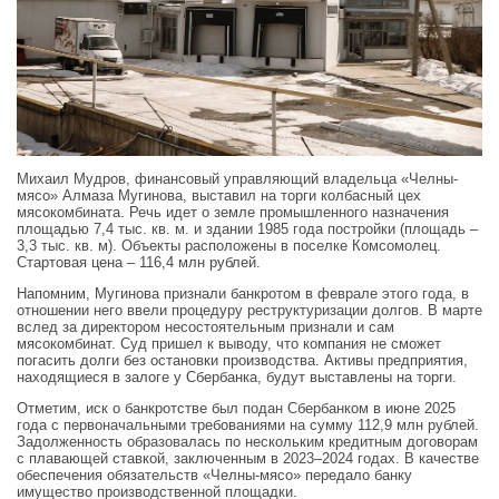
Михаил Мудров, финансовый управляющий владельца «Челны-
мясо» Алмаза Мугинова, выставил на торги колбасный цех
мясокомбината. Речь идет о земле промышленного назначения
площадью 7,4 тыс. кв. м. и здании 1985 года постройки (площадь –
3,3 тыс. кв. м). Объекты расположены в поселке Комсомолец.
Стартовая цена – 116,4 млн рублей.
Напомним, Мугинова признали банкротом в феврале этого года, в
отношении него ввели процедуру реструктуризации долгов. В марте
вслед за директором несостоятельным признали и сам
мясокомбинат. Суд пришел к выводу, что компания не сможет
погасить долги без остановки производства. Активы предприятия,
находящиеся в залоге у Сбербанка, будут выставлены на торги.
Отметим, иск о банкротстве был подан Сбербанком в июне 2025
года с первоначальными требованиями на сумму 112,9 млн рублей.
Задолженность образовалась по нескольким кредитным договорам
с плавающей ставкой, заключенным в 2023–2024 годах. В качестве
обеспечения обязательств «Челны‑мясо» передало банку
имущество производственной площадки.