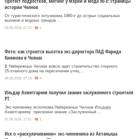
Протест подростков, митинг у мэрии и мода 90-х: страницы
истории Челнов
От туристического энтузиазма 1980‑х до острых социальных
вызовов и модных трендов ...
08.08.2026, 07:23
1
Фото: как строится высотка экс-директора ПАД Фарида
Киямова в Челнах
В Набережных Челнах вовсю идет строительство спорного
25‑этажного дома на пересечении улиц ...
08.08.2026, 07:19
4
Ильдар Ахметгареев получил звание заслуженного строителя
РТ
Экс‑чиновнику исполкома Набережных Челнов Ильдару
Ахметгарееву присвоено звание «Заслуженный ...
07.08.2026, 17:51
1
Иск о «раскулачивании» экс-чиновника из Актаныша