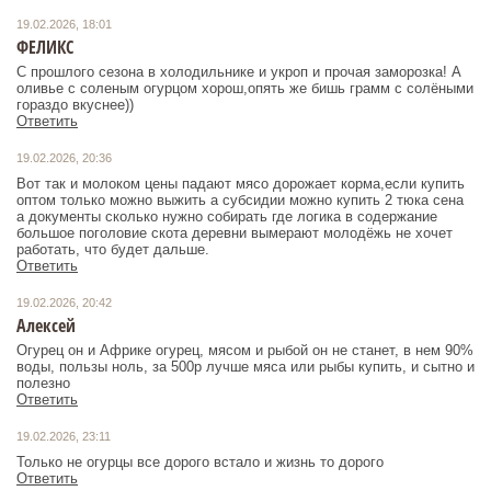
19.02.2026, 18:01
ФЕЛИКС
С прошлого сезона в холодильнике и укроп и прочая заморозка! А
оливье с соленым огурцом хорош,опять же бишь грамм с солёными
гораздо вкуснее))
Ответить
19.02.2026, 20:36
Вот так и молоком цены падают мясо дорожает корма,если купить
оптом только можно выжить а субсидии можно купить 2 тюка сена
а документы сколько нужно собирать где логика в содержание
большое поголовие скота деревни вымерают молодёжь не хочет
работать, что будет дальше.
Ответить
19.02.2026, 20:42
Алексей
Огурец он и Африке огурец, мясом и рыбой он не станет, в нем 90%
воды, пользы ноль, за 500р лучше мяса или рыбы купить, и сытно и
полезно
Ответить
19.02.2026, 23:11
Только не огурцы все дорого встало и жизнь то дорого
Ответить