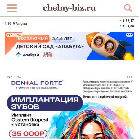
$ 82,17
4:10
, 9 Августа
€ 94,84
РЕКЛАМА
РЕКЛАМА