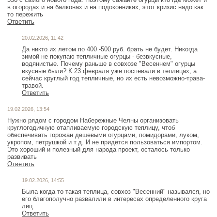
в огородах и на балконах и на подоконниках, этот кризис надо как
то пережить
Ответить
20.02.2026, 11:42
Да никто их летом по 400 -500 руб. брать не будет. Никогда
зимой не покупаю тепличные огурцы - безвкусные,
водянистые. Почему раньше в совхозе "Весеннем" огурцы
вкусные были? К 23 февраля уже поспевали в теплицах, а
сейчас круглый год тепличные, но их есть невозможно-трава-
травой.
Ответить
19.02.2026, 13:54
Нужно рядом с городом Набережные Челны организовать
круглогодичную отапливаемую городскую теплицу, чтоб
обеспечивать горожан дешевыми огурцами, помидорами, луком,
укропом, петрушкой и т.д. И не придется пользоваться импортом.
Это хороший и полезный для народа проект, осталось только
развивать
Ответить
19.02.2026, 14:55
Была когда то такая теплица, совхоз "Весенний" назывался, но
его благополучно развалили в интересах определенного круга
лиц.
Ответить