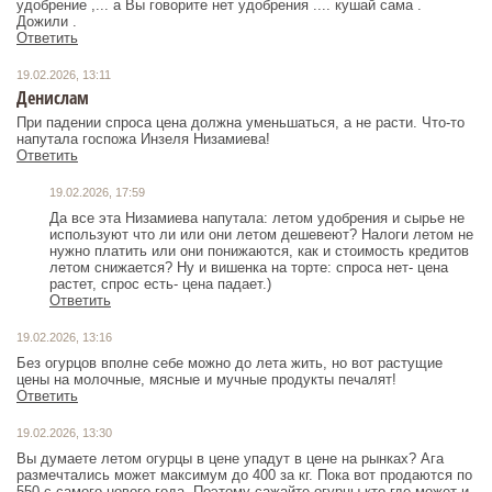
удобрение ,... а Вы говорите нет удобрения .... кушай сама .
Дожили .
Ответить
19.02.2026, 13:11
Денислам
При падении спроса цена должна уменьшаться, а не расти. Что-то
напутала госпожа Инзеля Низамиева!
Ответить
19.02.2026, 17:59
Да все эта Низамиева напутала: летом удобрения и сырье не
используют что ли или они летом дешевеют? Налоги летом не
нужно платить или они понижаются, как и стоимость кредитов
летом снижается? Ну и вишенка на торте: спроса нет- цена
растет, спрос есть- цена падает.)
Ответить
19.02.2026, 13:16
Без огурцов вполне себе можно до лета жить, но вот растущие
цены на молочные, мясные и мучные продукты печалят!
Ответить
19.02.2026, 13:30
Вы думаете летом огурцы в цене упадут в цене на рынках? Ага
размечтались может максимум до 400 за кг. Пока вот продаются по
550 с самого нового года. Поэтому сажайте огурцы кто где может и