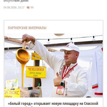
отсутствия денег.
04.08.2026, 16:17
69
ПАРТНЕРСКИЕ МАТЕРИАЛЫ
«Белый город» открывает новую площадку на Спасской
ESTEO MX уже в ТТС: 3 экрана, искусственный интеллект