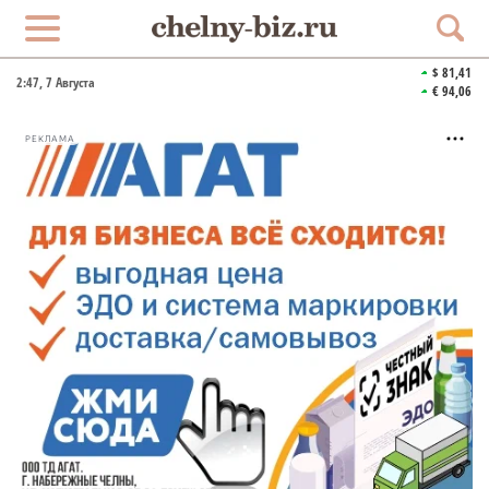
$ 81,41
2:47
, 7 Августа
€ 94,06
РЕКЛАМА