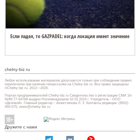
Если падел, то GAZPADEL: когда локация имеет значение
chelny-biz.ru
Любое использование материалов допускается только при соблюдении правил
перепечатки при наличии гиперссылки на Chelny-biz.ru. Все права защищены
©Chelny-biz.ru. 2012—2026.
Портал предпринимателей Chelny-biz.ru Свидетельство о регистрации СМИ Эл
№ФС77-64768 выдано Роскомнадзором 02.02.2016 г. Учредитель - ООО
«Деловой». Главный редактор – Ахметзянова Л. З. Контакты редакции: (8552)
450-575,
news@chelny-biz.ru
Дружите с нами