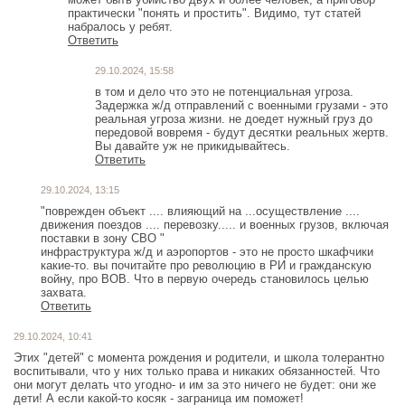
практически "понять и простить". Видимо, тут статей
набралось у ребят.
Ответить
29.10.2024, 15:58
в том и дело что это не потенциальная угроза.
Задержка ж/д отправлений с военными грузами - это
реальная угроза жизни. не доедет нужный груз до
передовой вовремя - будут десятки реальных жертв.
Вы давайте уж не прикидывайтесь.
Ответить
29.10.2024, 13:15
"поврежден объект .... влияющий на ...осуществление ....
движения поездов .... перевозку..... и военных грузов, включая
поставки в зону СВО "
инфраструктура ж/д и аэропортов - это не просто шкафчики
какие-то. вы почитайте про революцию в РИ и гражданскую
войну, про ВОВ. Что в первую очередь становилось целью
захвата.
Ответить
29.10.2024, 10:41
Этих "детей" с момента рождения и родители, и школа толерантно
воспитывали, что у них только права и никаких обязанностей. Что
они могут делать что угодно- и им за это ничего не будет: они же
дети! А если какой-то косяк - заграница им поможет!