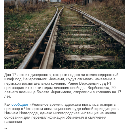
Два 17-летних диверсанта, которые подожгли железнодорожный
шкаф под Набережными Челнами, будут отбывать наказание в
пермской воспитательной колонии. Ранее Верховный суд РТ
приговорил их к пяти годам лишения свободы. Вербовщика, 20-
летнего челнинца Булата Ибрагимова, отправили в колонию на 17
лет.
Как
сообщает
«Реальное время», адвокаты пытались оспорить
приговор в Четвертом апелляционном суде общей юрисдикции в
Нижнем Новгороде, однако нижегородская инстанция не нашла
оснований для переквалификации обвинения и смягчения
наказания.