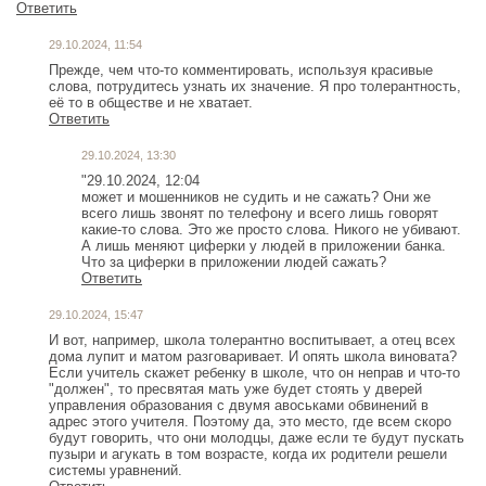
Ответить
29.10.2024, 11:54
Прежде, чем что-то комментировать, используя красивые
слова, потрудитесь узнать их значение. Я про толерантность,
её то в обществе и не хватает.
Ответить
29.10.2024, 13:30
"29.10.2024, 12:04
может и мошенников не судить и не сажать? Они же
всего лишь звонят по телефону и всего лишь говорят
какие-то слова. Это же просто слова. Никого не убивают.
А лишь меняют циферки у людей в приложении банка.
Что за циферки в приложении людей сажать?
Ответить
29.10.2024, 15:47
И вот, например, школа толерантно воспитывает, а отец всех
дома лупит и матом разговаривает. И опять школа виновата?
Если учитель скажет ребенку в школе, что он неправ и что-то
"должен", то пресвятая мать уже будет стоять у дверей
управления образования с двумя авоськами обвинений в
адрес этого учителя. Поэтому да, это место, где всем скоро
будут говорить, что они молодцы, даже если те будут пускать
пузыри и агукать в том возрасте, когда их родители решели
системы уравнений.