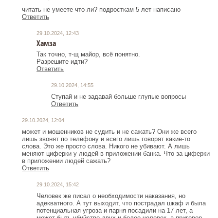
читать не умеете что-ли? подросткам 5 лет написано
Ответить
29.10.2024, 12:43
Хамза
Так точно, т-щ майор, всё понятно.
Разрешите идти?
Ответить
29.10.2024, 14:55
Ступай и не задавай больше глупые вопросы
Ответить
29.10.2024, 12:04
может и мошенников не судить и не сажать? Они же всего
лишь звонят по телефону и всего лишь говорят какие-то
слова. Это же просто слова. Никого не убивают. А лишь
меняют циферки у людей в приложении банка. Что за циферки
в приложении людей сажать?
Ответить
29.10.2024, 15:42
Человек же писал о необходимости наказания, но
адекватного. А тут выходит, что пострадал шкаф и была
потенциальная угроза и парня посадили на 17 лет, а
может быть убийство двух и более человек, а приговор