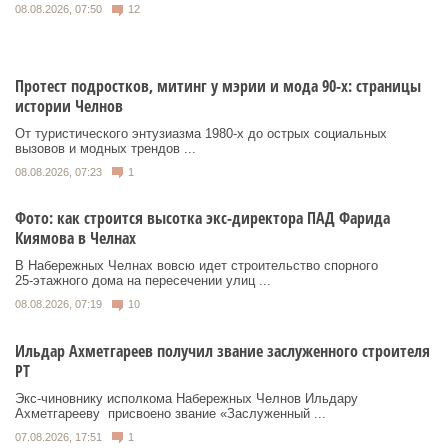
08.08.2026, 07:50
12
Протест подростков, митинг у мэрии и мода 90-х: страницы
истории Челнов
От туристического энтузиазма 1980‑х до острых социальных
вызовов и модных трендов ...
08.08.2026, 07:23
1
Фото: как строится высотка экс-директора ПАД Фарида
Киямова в Челнах
В Набережных Челнах вовсю идет строительство спорного
25‑этажного дома на пересечении улиц ...
08.08.2026, 07:19
10
Ильдар Ахметгареев получил звание заслуженного строителя
РТ
Экс‑чиновнику исполкома Набережных Челнов Ильдару
Ахметгарееву присвоено звание «Заслуженный ...
07.08.2026, 17:51
1