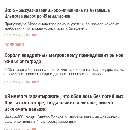
Иск о «раскулачивании» экс-чиновника из Актаныша
Ильясова вырос до 45 миллионов
Прокуратура Муслюмовского района увеличила размер исковых
требований по гражданскому иску к бывшему ...
07.08.2026, 17:00
1
ПОДРОБНО
Короли квадратных метров: кому принадлежит рынок
жилья автограда
80% стройки Челнов на плечах «четырех китов»: как лидеры рынка
формируют облик города и диктуют ценовую политику.
07.08.2026, 15:04
2
«Я не могу гарантировать, что обошлось без погибших.
При таком пожаре, когда плавится металл, ничего
исключать нельзя»
Челны-400: люди. Виктор Волков о «пожаре века» на «движках»,
эшелонах пены и 7 тыс. эвакуированных.
06.08.2026, 14:26