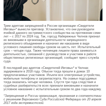
Трем адептам запрещенной в России организации «Свидетели
Иеговы»* вынесли приговор. Установлено, что они руководили
ячейкой данного экстремистского сообщества на протяжении семи
лет – с 2017 по 2024 год. Так, горсуд Набережных Челнов признал
их виновными в организации деятельности запрещенного
религиозного объединения и назначил им наказание в виде
условного лишения свободы сроком на шесть лет. Испытательный
срок – четыре года. Также челнинцев лишили права заниматься
деятельностью, связанной с руководством и участием в работе
общественных религиозных организаций, сообщает пресс-служба
суда.
В последний раз адептов «Свидетелей Иеговы»* в Челнах
задерживали в 2018 году. Обыски тогда прошли в домах 10
предполагаемых участников. Изъяли все электронные устройства,
мобильные телефоны и загранпаспорта. На скамье подсудимых
тогда оказались четыре человека. Спустя три года следствия и
судебных разбирательств всех признали виновными и назначили
условное наказание с испытательным сроком по два года каждому.
*Запрещенная в России организация, признанная в соответствии
с решением Верховного Суда Российской Федерации от 20 апреля
2017 года экстремистской.