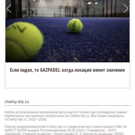
Если падел, то GAZPADEL: когда локация имеет значение
chelny-biz.ru
Любое использование материалов допускается только при соблюдении правил
перепечатки при наличии гиперссылки на Chelny-biz.ru. Все права защищены
©Chelny-biz.ru. 2012—2026.
Портал предпринимателей Chelny-biz.ru Свидетельство о регистрации СМИ Эл
№ФС77-64768 выдано Роскомнадзором 02.02.2016 г. Учредитель - ООО
«Деловой». Главный редактор – Ахметзянова Л. З. Контакты редакции: (8552)