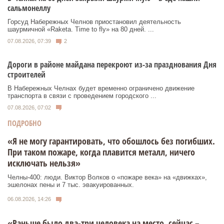
сальмонеллу
Горсуд Набережных Челнов приостановил деятельность
шаурмичной «Raketa. Time to fly» на 80 дней. ...
07.08.2026, 07:39
2
Дороги в районе майдана перекроют из-за празднования Дня
строителей
В Набережных Челнах будет временно ограничено движение
транспорта в связи с проведением городского ...
07.08.2026, 07:02
ПОДРОБНО
«Я не могу гарантировать, что обошлось без погибших.
При таком пожаре, когда плавится металл, ничего
исключать нельзя»
Челны-400: люди. Виктор Волков о «пожаре века» на «движках»,
эшелонах пены и 7 тыс. эвакуированных.
06.08.2026, 14:26
«Раньше было два-три человека на место, сейчас –