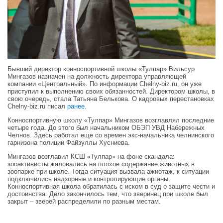
Бывший директор конноспортивной школы «Тулпар» Вильсур
Мингазов назначен на должность директора управляющей
компании «Центральный». По информации Сhelny-biz.ru, он уже
приступил к выполнению своих обязанностей. Директором школы, в
свою очередь, стала Татьяна Белькова. О кадровых перестановках
Сhelny-biz.ru писал
ранее
.
Конноспортивную школу «Тулпар» Мингазов возглавлял последние
четыре года. До этого был начальником ОБЭП УВД Набережных
Челнов. Здесь работал еще со времен экс-начальника челнинского
гарнизона полиции Файзуллы Хусниева.
Мингазов возглавил КСШ «Тулпар» на фоне скандала:
зооактивисты жаловались на плохое содержание животных в
зоопарке при школе. Тогда ситуация вызвала ажиотаж, к ситуации
подключились надзорные и контролирующие органы.
Конноспортивная школа обратилась с иском в суд о защите чести и
достоинства. Дело закончилось тем, что зверинец при школе был
закрыт – зверей распределили по разным местам.