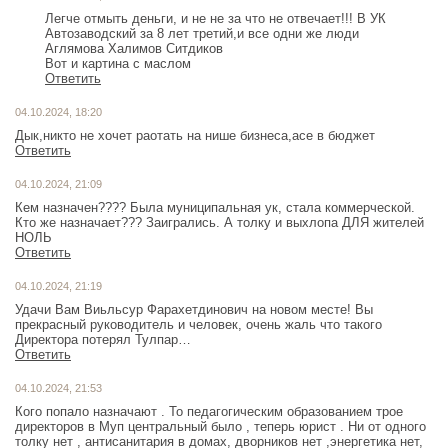
Легче отмыть деньги, и не не за что не отвечает!!! В УК
Автозаводский за 8 лет третий,и все одни же люди
Аглямова Халимов Ситдиков
Вот и картина с маслом
Ответить
04.10.2024, 18:20
Дык,никто не хочет раотать на нише бизнеса,асе в бюджет
Ответить
04.10.2024, 21:09
Кем назначен???? Была муниципальная ук, стала коммерческой.
Кто же назначает??? Заигрались. А толку и выхлопа ДЛЯ жителей
НОЛЬ
Ответить
04.10.2024, 21:19
Удачи Вам Виьльсур Фарахетдинович на новом месте! Вы
прекрасный руководитель и человек, очень жаль что такого
Директора потерял Тулпар…
Ответить
04.10.2024, 21:53
Кого попало назначают . То педагогическим образованием трое
директоров в Муп центральный было , теперь юрист . Ни от одного
толку нет , антисанитария в домах, дворников нет ,энергетика нет,