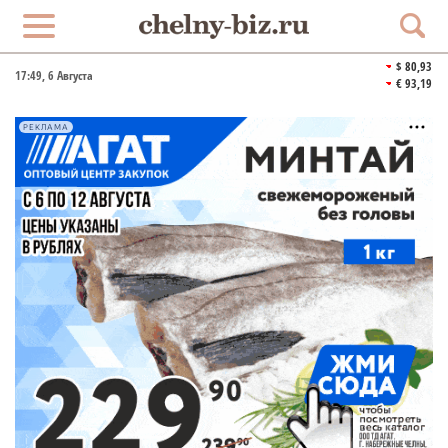
$ 80,93
17:49
, 6 Августа
€ 93,19
РЕКЛАМА