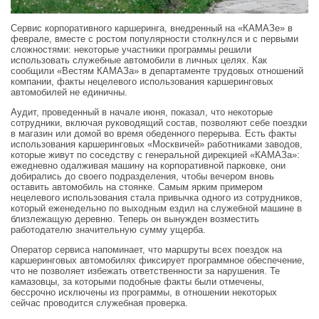
Сервис корпоративного каршеринга, внедренный на «КАМАЗе» в
феврале, вместе с ростом популярности столкнулся и с первыми
сложностями: некоторые участники программы решили
использовать служебные автомобили в личных целях. Как
сообщили «Вестям КАМАЗа» в департаменте трудовых отношений
компании, факты нецелевого использования каршеринговых
автомобилей не единичны.
Аудит, проведенный в начале июня, показал, что некоторые
сотрудники, включая руководящий состав, позволяют себе поездки
в магазин или домой во время обеденного перерыва. Есть факты
использования каршеринговых «Москвичей» работниками заводов,
которые живут по соседству с генеральной дирекцией «КАМАЗа»:
ежедневно одалживая машину на корпоративной парковке, они
добирались до своего подразделения, чтобы вечером вновь
оставить автомобиль на стоянке. Самым ярким примером
нецелевого использования стала привычка одного из сотрудников,
который еженедельно по выходным ездил на служебной машине в
близлежащую деревню. Теперь он вынужден возместить
работодателю значительную сумму ущерба.
Оператор сервиса напоминает, что маршруты всех поездок на
каршеринговых автомобилях фиксирует программное обеспечение,
что не позволяет избежать ответственности за нарушения. Те
камазовцы, за которыми подобные факты были отмечены,
бессрочно исключены из программы, в отношении некоторых
сейчас проводится служебная проверка.