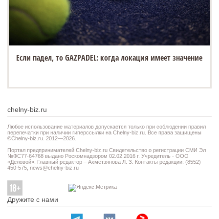
Если падел, то GAZPADEL: когда локация имеет значение
chelny-biz.ru
Любое использование материалов допускается только при соблюдении правил
перепечатки при наличии гиперссылки на Chelny-biz.ru. Все права защищены
©Chelny-biz.ru. 2012—2026.
Портал предпринимателей Chelny-biz.ru Свидетельство о регистрации СМИ Эл
№ФС77-64768 выдано Роскомнадзором 02.02.2016 г. Учредитель - ООО
«Деловой». Главный редактор – Ахметзянова Л. З. Контакты редакции: (8552)
450-575,
news@chelny-biz.ru
Дружите с нами