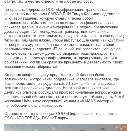
статистику и честно отвечали на любые вопросы.
Генеральный директор ООО «Цифровизация транспорта»,
основатель платформы CARGO.RUN Тимур Каримов поделился
ключевой задачей, которую ставили перед собой
организаторы: «Мы намеренно не искали профессиональных
спикеров для нашей кейс-конференции, а отдали предпочтение
действующим ТОП-менеджерам транспортных компаний с
автопарком как от нескольких единиц, так и до пары тысяч единиц
техники. Нам было важно, чтобы выступающие были из индустрии
и говорили с аудиторией на одном языке, рассказывали свой
реальный опыт внедрения ИТ-решений, как говорится, без купюр,
как оно есть на самом деле. Обговаривая темы докладов, мы
просили дать полезную информацию, которую руководители и
собственники могли бы сразу же применить в деятельность своих
компаний и масштабировать».
Во время конференции у представителей бизнеса была
возможность быстро найти подрядчика благодаря выставке, где
были представлены продукты как ИТ-компаний, так и грузовая
техника от российских дилеров. На второй день участники
делились опытом, обсуждали профессиональные вопросы уже в
неформальной обстановке. Гости посетили умный завод китайской
компании Haier, базу спортивной команды «КАМАЗ-мастер» и
попробовали силы в мотоспорте.
Организаторы конференции: ООО «Цифровизация транспорта»,
ООО «АТО ТРЕЙД», ГАУ «ИТ-парк».