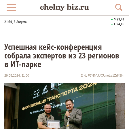
$ 81,41
21:30
, 8 Августа
€ 94,06
Успешная кейс-конференция
собрала экспертов из 23 регионов
в ИТ-парке
29.05.2024, 11:00
Erid: F7NfYUJCUneLs1ZrKSHr