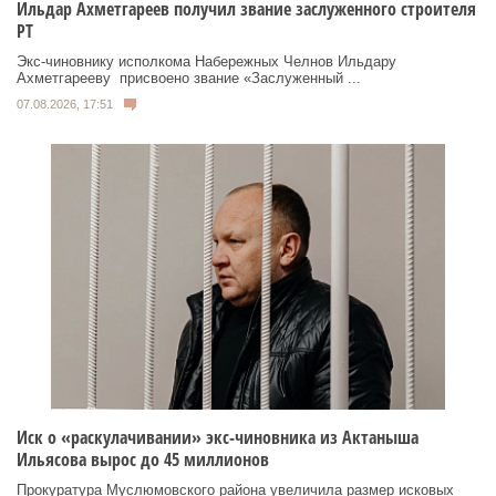
Ильдар Ахметгареев получил звание заслуженного строителя
РТ
Экс‑чиновнику исполкома Набережных Челнов Ильдару
Ахметгарееву присвоено звание «Заслуженный ...
07.08.2026, 17:51
Иск о «раскулачивании» экс-чиновника из Актаныша
Ильясова вырос до 45 миллионов
Прокуратура Муслюмовского района увеличила размер исковых