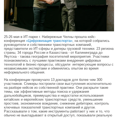
25-26 мая в ИТ-парке г. Набережные Челны прошла кейс-
конференция
«Цифровизация транспорта»
, на которой собрались
руководители и собственники транспортных компаний,
представители из ИТ-сферы и дилеры грузовой техники. 23 региона
страны, 34 города России и Казахстана - от Калининграда до
Якутска - такова география посетителей мероприятия. Участники
познакомились с лучшими практиками внедрения цифровых
технологий в бизнес-процессы, обсудили интересующие вопросы с
независимыми экспертами и обменялись опытом во время
неформального общения.
На конференции прозвучало 13 докладов для более чем 300
участников. Спикеры построили свои выступления исключительно
на разборе кейсов из собственной практики. Они раскрыли такие
темы, как эффективные методы поиска и удержания
дальнобойщиков, преимущества и недостатки использования
китайских и европейских транспортных средств, уменьшение
простоев, экономичное вождение, снижение дебиторки, контроль
ключевых показателей транспортных компаний и другое.
Рассказывали о том, какие инструменты работают у них и то, что
обычно не выкладывают в открытый доступ, показывали реальную