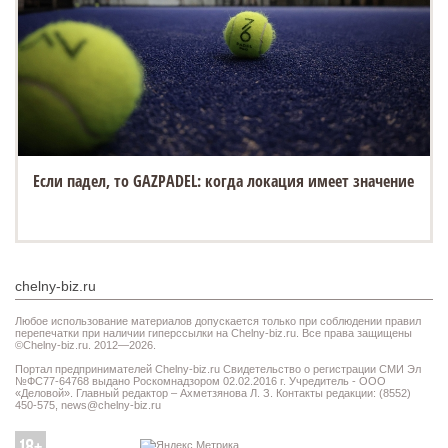
Если падел, то GAZPADEL: когда локация имеет значение
chelny-biz.ru
Любое использование материалов допускается только при соблюдении правил
перепечатки при наличии гиперссылки на Chelny-biz.ru. Все права защищены
©Chelny-biz.ru. 2012—2026.
Портал предпринимателей Chelny-biz.ru Свидетельство о регистрации СМИ Эл
№ФС77-64768 выдано Роскомнадзором 02.02.2016 г. Учредитель - ООО
«Деловой». Главный редактор – Ахметзянова Л. З. Контакты редакции: (8552)
450-575,
news@chelny-biz.ru