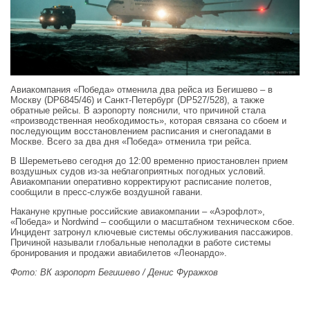
Авиакомпания «Победа» отменила два рейса из Бегишево – в
Москву (DP6845/46) и Санкт‑Петербург (DP527/528), а также
обратные рейсы. В аэропорту пояснили, что причиной стала
«производственная необходимость», которая связана со сбоем и
последующим восстановлением расписания и снегопадами в
Москве. Всего за два дня «Победа» отменила три рейса.
В Шереметьево сегодня до 12:00 временно приостановлен прием
воздушных судов из‑за неблагоприятных погодных условий.
Авиакомпании оперативно корректируют расписание полетов,
сообщили в пресс-службе воздушной гавани.
Накануне крупные российские авиакомпании – «Аэрофлот»,
«Победа» и Nordwind – сообщили о масштабном техническом сбое.
Инцидент затронул ключевые системы обслуживания пассажиров.
Причиной называли глобальные неполадки в работе системы
бронирования и продажи авиабилетов «Леонардо».
Фото: ВК аэропорт Бегишево / Денис Фуражков