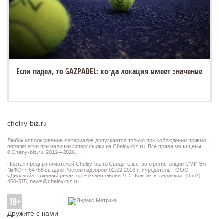
Если падел, то GAZPADEL: когда локация имеет значение
chelny-biz.ru
Любое использование материалов допускается только при соблюдении правил
перепечатки при наличии гиперссылки на Chelny-biz.ru. Все права защищены
©Chelny-biz.ru. 2012—2026.
Портал предпринимателей Chelny-biz.ru Свидетельство о регистрации СМИ Эл
№ФС77-64768 выдано Роскомнадзором 02.02.2016 г. Учредитель - ООО
«Деловой». Главный редактор – Ахметзянова Л. З. Контакты редакции: (8552)
450-575,
news@chelny-biz.ru
Дружите с нами