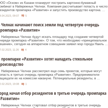
ОО «Оском» из Казани планирует построить картонно-бумажный
омбинат в Набережных Челнах. Компания рассчитывает попасть в число
езидентов промпарка «Развитие» и запустить производство картона. ...
4.04.2023, 09:07
5
 Челнах начинают поиск земли под четвертую очередь
промпарка «Развитие»
 Набережных Челнах будут искать площадку под создание четвертой
череди промпарка «Развитие». О том, что необходимо «принципиальное
ешение», сегодня на аппаратном совещании заявил мэр города Наиль ...
7.02.2023, 11:26
4
 промпарке «Развитие» хотят наладить стекольное
производство
 Набережных Челнах рассмотрел еще семь проектов, которые могут
опасть в третью очередь промпарка «Развитие». Предприниматели
ащищали их на комиссии накануне. Потенциальные резиденты, в ...
2.02.2023, 19:08
1
ород начал отбор резидентов в третью очередь промпарка
«Развитие»
 Набережных Челнах стартовал отбор резидентов в третью очередь