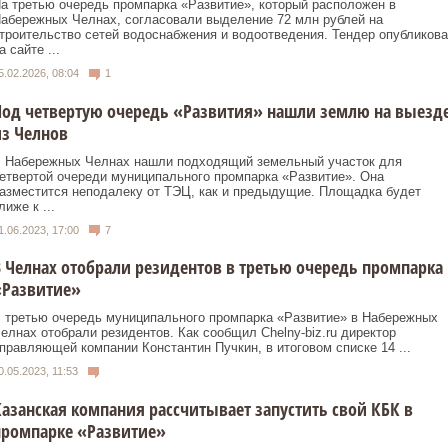
а третью очередь промпарка «Развитие», который расположен в
абережных Челнах, согласовали выделение 72 млн рублей на
троительство сетей водоснабжения и водоотведения. Тендер опубликова
а сайте ...
5.02.2026, 08:04
1
од четвертую очередь «Развития» нашли землю на выезд
з Челнов
 Набережных Челнах нашли подходящий земельный участок для
етвертой очереди муниципального промпарка «Развитие». Она
азместится неподалеку от ТЭЦ, как и предыдущие. Площадка будет
лиже к ...
1.06.2023, 17:00
7
 Челнах отобрали резидентов в третью очередь промпарка
«Развитие»
 третью очередь муниципального промпарка «Развитие» в Набережных
елнах отобрали резидентов. Как сообщил Chelny-biz.ru директор
правляющей компании Константин Пучкин, в итоговом списке 14 ...
0.05.2023, 11:53
азанская компания рассчитывает запустить свой КБК в
промпарке «Развитие»