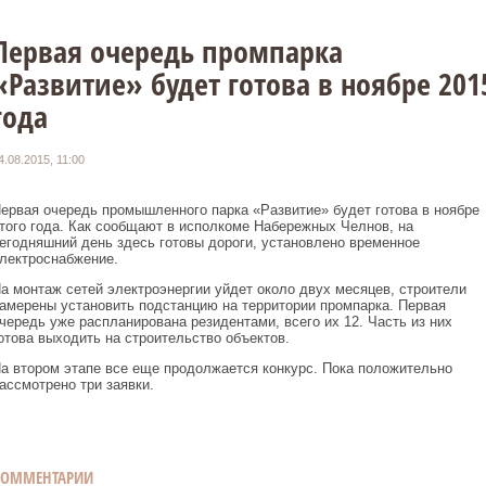
Первая очередь промпарка
«Развитие» будет готова в ноябре 201
года
4.08.2015, 11:00
ервая очередь промышленного парка «Развитие» будет готова в ноябре
того года. Как сообщают в исполкоме Набережных Челнов, на
егодняшний день здесь готовы дороги, установлено временное
лектроснабжение.
а монтаж сетей электроэнергии уйдет около двух месяцев, строители
амерены установить подстанцию на территории промпарка. Первая
чередь уже распланирована резидентами, всего их 12. Часть из них
отова выходить на строительство объектов.
а втором этапе все еще продолжается конкурс. Пока положительно
ассмотрено три заявки.
КОММЕНТАРИИ