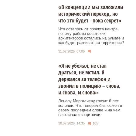
«В концепции мы заложили
исторический переход, но
что это будет - пока секрет»
Что осталось от проекта центра,
почему работы советских
архитекторов остались на бумаге и
как будет развиваться территория?
31.07.2026, 07:00
«Я не убежал, не стал
драться, не мстил. Я
держался за телефон и
звонил в полицию – снова,
и снова, и снова»
Ленару Миргалиеву грозит 6 лет
колонии. Что говорил бизнесмен в
своем последнем слове и на чем
настаивали защитники.
30.07.2026, 14:35
105