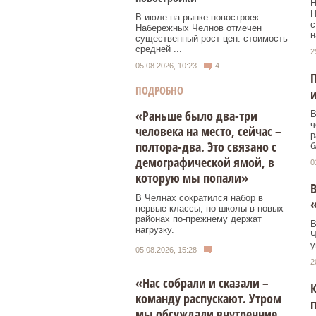
Н
Н
В июле на рынке новостроек
с
Набережных Челнов отмечен
н
существенный рост цен: стоимость
средней ...
2
05.08.2026, 10:23
4
П
ПОДРОБНО
и
«Раньше было два-три
В
ч
человека на место, сейчас –
р
полтора-два. Это связано с
б
демографической ямой, в
0
которую мы попали»
В
В Челнах сократился набор в
первые классы, но школы в новых
районах по-прежнему держат
В
нагрузку.
Ч
у
05.08.2026, 15:28
2
«Нас собрали и сказали –
К
команду распускают. Утром
мы обсуждали внутренние