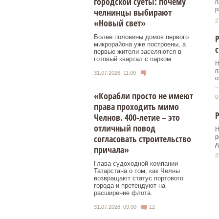
городской суеты: почему
п
р
челнинцы выбирают
«Новый свет»
2
Р
Более половины домов первого
микрорайона уже построены, а
с
первые жители заселяются в
готовый квартал с парком.
Н
п
31.07.2026, 11:00
о
..
«Корабли просто не имеют
0
права проходить мимо
Р
Челнов. 400-летие – это
отличный повод
Н
р
согласовать строительство
д
причала»
2
Глава судоходной компании
Татарстана о том, как Челны
возвращают статус портового
города и претендуют на
расширение флота.
31.07.2026, 09:00
12