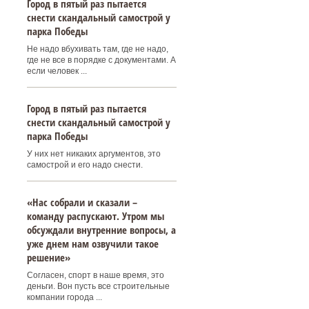
Город в пятый раз пытается
снести скандальный самострой у
парка Победы
Не надо вбухивать там, где не надо,
где не все в порядке с документами. А
если человек ...
Город в пятый раз пытается
снести скандальный самострой у
парка Победы
У них нет никаких аргументов, это
самострой и его надо снести.
«Нас собрали и сказали –
команду распускают. Утром мы
обсуждали внутренние вопросы, а
уже днем нам озвучили такое
решение»
Согласен, спорт в наше время, это
деньги. Вон пусть все строительные
компании города ...