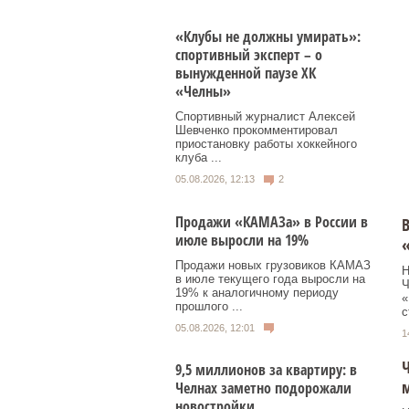
«Клубы не должны умирать»:
спортивный эксперт – о
вынужденной паузе ХК
«Челны»
Спортивный журналист Алексей
Шевченко прокомментировал
приостановку работы хоккейного
клуба ...
05.08.2026, 12:13
2
Продажи «КАМАЗа» в России в
В
июле выросли на 19%
Продажи новых грузовиков КАМАЗ
Н
в июле текущего года выросли на
Ч
19% к аналогичному периоду
«
прошлого ...
с
05.08.2026, 12:01
1
9,5 миллионов за квартиру: в
м
Челнах заметно подорожали
новостройки