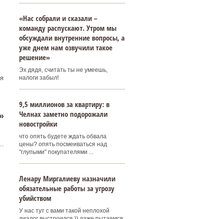
«Нас собрали и сказали –
команду распускают. Утром мы
обсуждали внутренние вопросы, а
уже днем нам озвучили такое
решение»
Эх дядя, считать ты не умеешь,
налоги забыл!
я
9,5 миллионов за квартиру: в
Челнах заметно подорожали
»
новостройки
что опять будете ждать обвала
..
цены? опять посмеиваться над
"глупыми" покупателями ...
Ленару Миргалиеву назначили
обязательные работы за угрозу
убийством
У нас тут с вами такой неплохой
диалог выстроился )) даже пытаемся