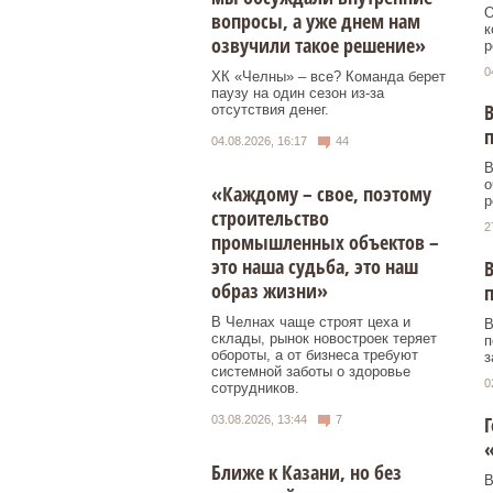
О
вопросы, а уже днем нам
к
озвучили такое решение»
р
0
ХК «Челны» – все? Команда берет
паузу на один сезон из-за
В
отсутствия денег.
04.08.2026, 16:17
44
В
о
«Каждому – свое, поэтому
р
строительство
2
промышленных объектов –
это наша судьба, это наш
В
образ жизни»
В Челнах чаще строят цеха и
В
склады, рынок новостроек теряет
п
обороты, а от бизнеса требуют
з
системной заботы о здоровье
0
сотрудников.
Г
03.08.2026, 13:44
7
Ближе к Казани, но без
В