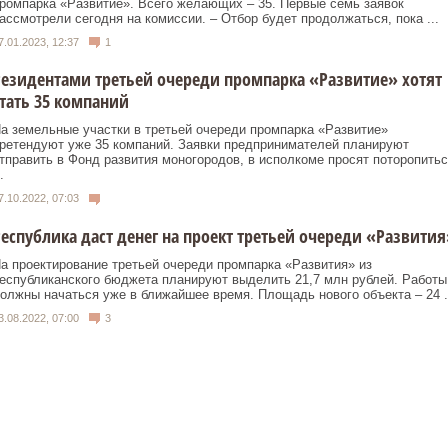
ромпарка «Развитие». Всего желающих – 35. Первые семь заявок
ассмотрели сегодня на комиссии. – Отбор будет продолжаться, пока ...
7.01.2023, 12:37
1
езидентами третьей очереди промпарка «Развитие» хотят
тать 35 компаний
а земельные участки в третьей очереди промпарка «Развитие»
ретендуют уже 35 компаний. Заявки предпринимателей планируют
тправить в Фонд развития моногородов, в исполкоме просят поторопитьс
.
7.10.2022, 07:03
еспублика даст денег на проект третьей очереди «Развития
а проектирование третьей очереди промпарка «Развития» из
еспубликанского бюджета планируют выделить 21,7 млн рублей. Работы
олжны начаться уже в ближайшее время. Площадь нового объекта – 24 .
3.08.2022, 07:00
3