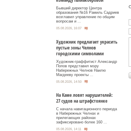
команду Галиакберовой
О
Бывший директор Центра
образования №16 Рамиль Садриев
возглавил управление по общим
вопросам и ...
05.08.2026, 16:07
Художник предлагает украсить
пустые зоны Челнов
городскими символами
Художник‑граффитист Александр
Попов представил мэру
Набережных Челнов Наилю
Магдееву проекты ...
05.08.2026, 14:50
На Каме ловят нарушителей:
27 судов на штрафстоянке
С начала навигационного периода
в Набережных Челнах и
прилегающих районах
зафиксировано более 160 ...
05.08.2026, 14:11