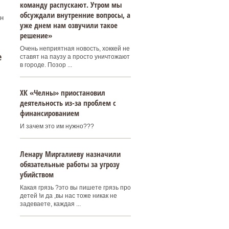
команду распускают. Утром мы
обсуждали внутренние вопросы, а
н
уже днем нам озвучили такое
решение»
Очень неприятная новость, хоккей не
е
ставят на паузу а просто уничтожают
в городе. Позор ...
ХК «Челны» приостановил
деятельность из-за проблем с
финансированием
И зачем это им нужно???
Ленару Миргалиеву назначили
обязательные работы за угрозу
убийством
Какая грязь ?это вы пишете грязь про
детей !и да ,вы нас тоже никак не
задеваете, каждая ...