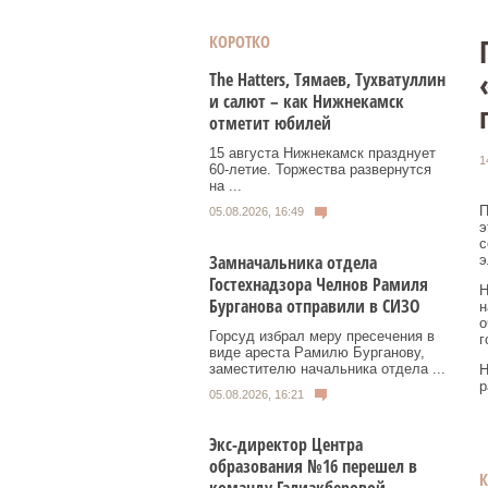
КОРОТКО
Тhe Нatters, Тямаев, Тухватуллин
и салют – как Нижнекамск
отметит юбилей
15 августа Нижнекамск празднует
1
60‑летие. Торжества развернутся
на ...
П
05.08.2026, 16:49
э
с
Замначальника отдела
э
Гостехнадзора Челнов Рамиля
Н
Бурганова отправили в СИЗО
н
о
Горсуд избрал меру пресечения в
г
виде ареста Рамилю Бурганову,
заместителю начальника отдела ...
Н
р
05.08.2026, 16:21
Экс-директор Центра
образования №16 перешел в