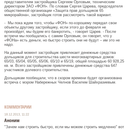
представителем застройщика Сергеем Орловым, техническим
директором ЗАО «ФОН». По словам Сергея Царева, председателя
общественной организации «Защита прав дольщиков 65
микрорайона», застройщик готов рассмотреть такой вариант.
- Мы пока ждем того, чтобы «ФОН» по-хорошему передал свои
объекты другому застройщику, если этого до февраля не
произойдет, мы будем его банкротить, - говорит Царев. - После
встречи мы пообщались с самим Орловым, он говорит, что у
«ФОНа» есть деньги, но быстро строить они не будут – им это не
надо.
На данный момент застройщик привлекает денежные средства
дольщиков для строительства шести многоквартирных домов:
65/03, 65/04, 65/05, 65/06, 65/10 и 65/19, общей площадью 60 928,25
кв. м. Всего застройщиком привлечены денежные средства 647
участников долевого строительства.
Дольщикам пообещали, что в скором времени будет организована
встреча с мэром Набережных Челнов Василем Шайхразиевым.
КОММЕНТАРИИ
18.12.2013, 11:22
Аноним
"Зачем нам строить быстро, если мы можем строить медленно" вот