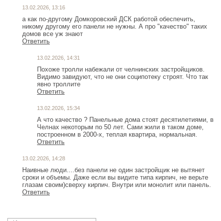
13.02.2026, 13:16
а как по-другому Домкоровский ДСК работой обеспечить,
никому другому его панели не нужны. А про "качество" таких
домов все уж знают
Ответить
13.02.2026, 14:31
Похоже тролли набежали от челнинских застройщиков.
Видимо завидуют, что не они соципотеку строят. Что так
явно троллите
Ответить
13.02.2026, 15:34
А что качество ? Панельные дома стоят десятилетиями, в
Челнах некоторым по 50 лет. Сами жили в таком доме,
построенном в 2000-х, теплая квартира, нормальная.
Ответить
13.02.2026, 14:28
Наивные люди....без панели не один застройщик не вытянет
сроки и объемы. Даже если вы видите типа кирпич, не верьте
глазам своим)сверху кирпич. Внутри или монолит или панель.
Ответить