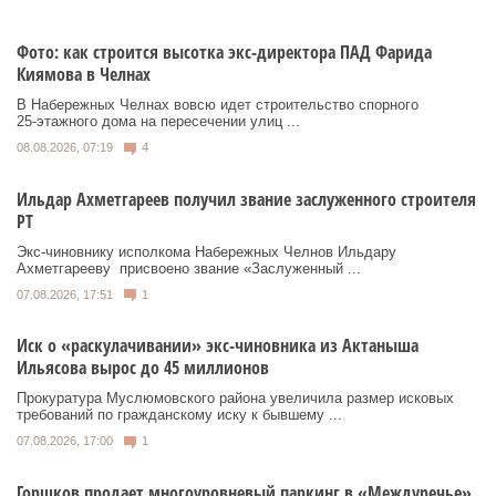
Фото: как строится высотка экс-директора ПАД Фарида
Киямова в Челнах
В Набережных Челнах вовсю идет строительство спорного
25‑этажного дома на пересечении улиц ...
08.08.2026, 07:19
4
Ильдар Ахметгареев получил звание заслуженного строителя
РТ
Экс‑чиновнику исполкома Набережных Челнов Ильдару
Ахметгарееву присвоено звание «Заслуженный ...
07.08.2026, 17:51
1
Иск о «раскулачивании» экс-чиновника из Актаныша
Ильясова вырос до 45 миллионов
Прокуратура Муслюмовского района увеличила размер исковых
требований по гражданскому иску к бывшему ...
07.08.2026, 17:00
1
Горшков продает многоуровневый паркинг в «Междуречье»