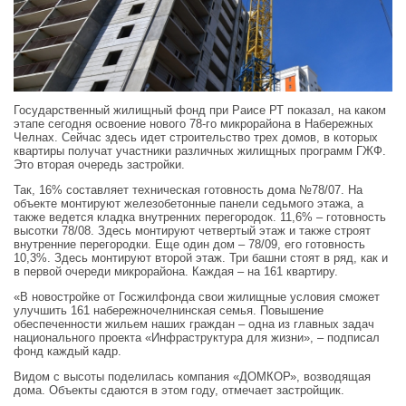
Государственный жилищный фонд при Раисе РТ показал, на каком
этапе сегодня освоение нового 78-го микрорайона в Набережных
Челнах. Сейчас здесь идет строительство трех домов, в которых
квартиры получат участники различных жилищных программ ГЖФ.
Это вторая очередь застройки.
Так, 16% составляет техническая готовность дома №78/07. На
объекте монтируют железобетонные панели седьмого этажа, а
также ведется кладка внутренних перегородок. 11,6% – готовность
высотки 78/08. Здесь монтируют четвертый этаж и также строят
внутренние перегородки. Еще один дом – 78/09, его готовность
10,3%. Здесь монтируют второй этаж. Три башни стоят в ряд, как и
в первой очереди микрорайона. Каждая – на 161 квартиру.
«В новостройке от Госжилфонда свои жилищные условия сможет
улучшить 161 набережночелнинская семья. Повышение
обеспеченности жильем наших граждан – одна из главных задач
национального проекта «Инфраструктура для жизни», – подписал
фонд каждый кадр.
Видом с высоты поделилась компания «ДОМКОР», возводящая
дома. Объекты сдаются в этом году, отмечает застройщик.