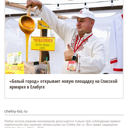
«Белый город» открывает новую площадку на Спасской
ESTEO MX уже в ТТС: 3 экрана, искусственный интеллект
ярмарке в Елабуге
и полный привод
chelny-biz.ru
Любое использование материалов допускается только при соблюдении правил
перепечатки при наличии гиперссылки на Chelny-biz.ru. Все права защищены