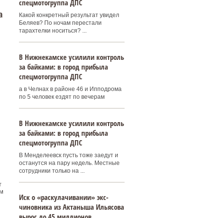
спецмотогруппа ДПС
а
Какой конкретный результат увидел
Беляев? По ночам перестали
тарахтелки носиться? ...
В Нижнекамске усилили контроль
за байками: в город прибыла
спецмотогруппа ДПС
а в Челнах в районе 46 и Ипподрома
по 5 человек ездят по вечерам
В Нижнекамске усилили контроль
за байками: в город прибыла
спецмотогруппа ДПС
В Менделеевск пусть тоже заедут и
останутся на пару недель. Местные
сотрудники только на ...
т
м
Иск о «раскулачивании» экс-
чиновника из Актаныша Ильясова
вырос до 45 миллионов