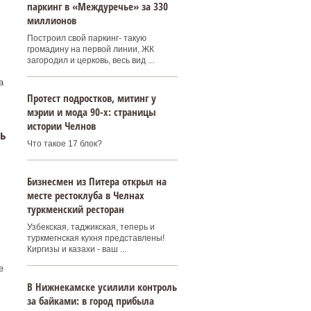
паркинг в «Междуречье» за 330
миллионов
Построил свой паркинг- такую
громадину на первой линии, ЖК
загородил и церковь, весь вид ...
а
Протест подростков, митинг у
мэрии и мода 90-х: страницы
истории Челнов
ть
Что такое 17 блок?
Бизнесмен из Питера открыл на
месте рестоклуба в Челнах
туркменский ресторан
Узбекская, таджикская, теперь и
туркмегнская кухня представлены!
Киргизы и казахи - ваш ...
е
В Нижнекамске усилили контроль
за байками: в город прибыла