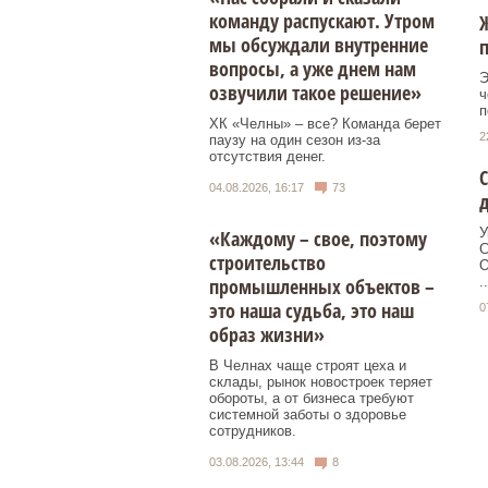
команду распускают. Утром
Ж
мы обсуждали внутренние
вопросы, а уже днем нам
Э
озвучили такое решение»
ч
п
ХК «Челны» – все? Команда берет
2
паузу на один сезон из-за
отсутствия денег.
С
04.08.2026, 16:17
73
д
У
«Каждому – свое, поэтому
С
строительство
О
..
промышленных объектов –
это наша судьба, это наш
0
образ жизни»
В Челнах чаще строят цеха и
склады, рынок новостроек теряет
обороты, а от бизнеса требуют
системной заботы о здоровье
сотрудников.
03.08.2026, 13:44
8