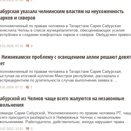
1.02.2026, 07:20
1
абурская указала челнинским властям на неухоженность
арков и скверов
полномоченный по правам человека в Татарстане Сария Сабурская
ачислила Челны в список муниципалитетов, обесценивающих усилия
еспублики в создании комфортных парков и скверов. Омбудсмен привел
.
3.01.2024, 07:10
9
 Нижнекамске проблему с освещением аллеи решают девя
ет
полномоченный по правам человека в Татарстане Сария Сабурская,
ыступая на итоговой коллегии Минстроя республики, рассказала о
еспрецедентном по длительности случае выполнения заявки в ...
3.01.2024, 07:11
2
абурской из Челнов чаще всего жалуются на незаконные
увольнения
оманде Сарии Сабурской, Уполномоченного по правам человека РТ, чащ
сего приходится разбираться в Набережных Челнах с незаконными
вольнениями. Работодатели, действительно, иногда нарушают права ...
2.07.2022, 12:31
3