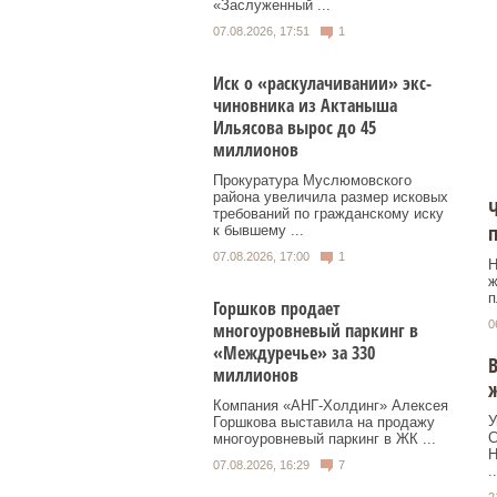
«Заслуженный ...
07.08.2026, 17:51
1
Иск о «раскулачивании» экс-
чиновника из Актаныша
Ильясова вырос до 45
миллионов
Прокуратура Муслюмовского
района увеличила размер исковых
Ч
требований по гражданскому иску
п
к бывшему ...
07.08.2026, 17:00
1
Н
ж
п
Горшков продает
0
многоуровневый паркинг в
«Междуречье» за 330
миллионов
Компания «АНГ-Холдинг» Алексея
У
Горшкова выставила на продажу
С
многоуровневый паркинг в ЖК ...
Н
07.08.2026, 16:29
7
..