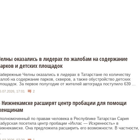
елны оказались в лидерах по жалобам на содержание
арков и детских площадок
абережные Челны оказались в лидерах в Татарстане по количеству
алоб на содержание парков, скверов, а также обустройство детских
лощадок. За первое полугодие от жителей автограда поступило 639 ...
6.07.2026, 17:01
2
В Нижнекамске расширят центр пробации для помощи
женщинам
полномоченный по правам человека в Республике Татарстан Сария
абурская посетила центр пробации «Ихлас — Искренность» в
ижнекамске. Она предложила расширить его возможности. В частности,
.