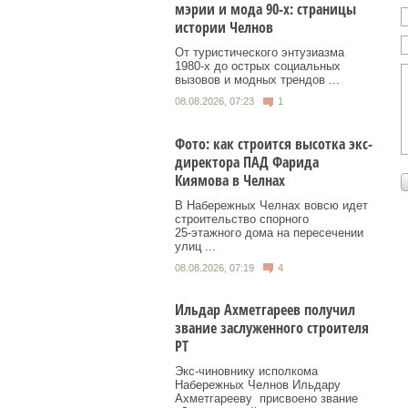
мэрии и мода 90-х: страницы
истории Челнов
От туристического энтузиазма
1980‑х до острых социальных
вызовов и модных трендов ...
08.08.2026, 07:23
1
Фото: как строится высотка экс-
директора ПАД Фарида
Киямова в Челнах
В Набережных Челнах вовсю идет
строительство спорного
25‑этажного дома на пересечении
улиц ...
08.08.2026, 07:19
4
Ильдар Ахметгареев получил
звание заслуженного строителя
РТ
Экс‑чиновнику исполкома
Набережных Челнов Ильдару
Ахметгарееву присвоено звание