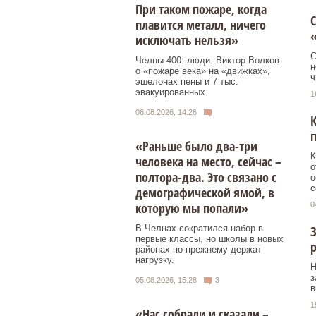
При таком пожаре, когда
С
плавится металл, ничего
исключать нельзя»
С
Челны-400: люди. Виктор Волков
н
о «пожаре века» на «движках»,
ч
эшелонах пены и 7 тыс.
эвакуированных.
1
06.08.2026, 14:26
К
«Раньше было два-три
К
человека на место, сейчас –
о
полтора-два. Это связано с
о
с
демографической ямой, в
которую мы попали»
0
З
В Челнах сократился набор в
первые классы, но школы в новых
р
районах по-прежнему держат
нагрузку.
Н
з
05.08.2026, 15:28
3
в
1
«Нас собрали и сказали –