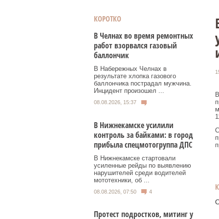
КОРОТКО
В Челнах во время ремонтных
работ взорвался газовый
баллончик
В Набережных Челнах в
1
результате хлопка газового
баллончика пострадал мужчина.
Инцидент произошел ...
В
п
08.08.2026, 15:37
м
1
В Нижнекамске усилили
С
контроль за байками: в город
п
прибыла спецмотогруппа ДПС
п
В Нижнекамске стартовали
усиленные рейды по выявлению
нарушителей среди водителей
мототехники, об ...
08.08.2026, 07:50
4
О
Протест подростков, митинг у