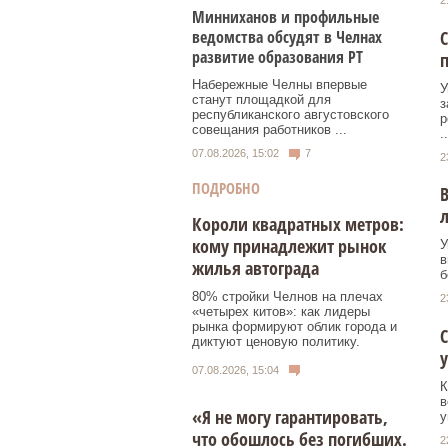
2
Минниханов и профильные
С
ведомства обсудят в Челнах
развитие образования РТ
п
Набережные Челны впервые
У
станут площадкой для
з
республиканского августовского
р
совещания работников ...
..
07.08.2026, 15:02
7
2
ПОДРОБНО
В
л
Короли квадратных метров:
кому принадлежит рынок
У
в
жилья автограда
б
80% стройки Челнов на плечах
2
«четырех китов»: как лидеры
рынка формируют облик города и
С
диктуют ценовую политику.
07.08.2026, 15:04
К
в
«Я не могу гарантировать,
у
что обошлось без погибших.
2