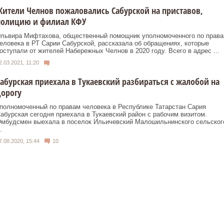
ители Челнов пожаловались Сабурской на приставов,
полицию и филиал КФУ
львира Мифтахова, общественный помощник уполномоченного по прав
еловека в РТ Сарии Сабурской, рассказала об обращениях, которые
оступали от жителей Набережных Челнов в 2020 году. Всего в адрес ...
2.03.2021, 11:20
абурская приехала в Тукаевский разбираться с жалобой на
орогу
полномоченный по правам человека в Республике Татарстан Сария
абурская сегодня приехала в Тукаевский район с рабочим визитом.
мбудсмен выехала в поселок Ильичевский Малошильнинского сельског
.
7.08.2020, 15:44
10