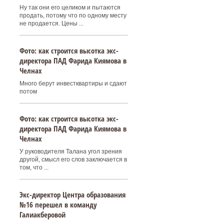
Ну так они его целиком и пытаются
продать, потому что по одному месту
не продается. Цены ...
Фото: как строится высотка экс-
директора ПАД Фарида Киямова в
Челнах
Много берут инвестквартиры и сдают
потом
Фото: как строится высотка экс-
директора ПАД Фарида Киямова в
Челнах
У руководителя Талана угол зрения
другой, смысл его слов заключается в
том, что ...
Экс-директор Центра образования
№16 перешел в команду
Галиакберовой