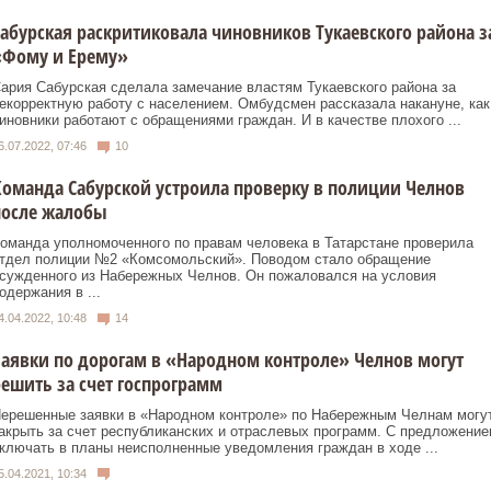
абурская раскритиковала чиновников Тукаевского района з
«Фому и Ерему»
ария Сабурская сделала замечание властям Тукаевского района за
екорректную работу с населением. Омбудсмен рассказала накануне, как
иновники работают с обращениями граждан. И в качестве плохого ...
6.07.2022, 07:46
10
оманда Сабурской устроила проверку в полиции Челнов
после жалобы
оманда уполномоченного по правам человека в Татарстане проверила
тдел полиции №2 «Комсомольский». Поводом стало обращение
сужденного из Набережных Челнов. Он пожаловался на условия
одержания в ...
4.04.2022, 10:48
14
аявки по дорогам в «Народном контроле» Челнов могут
ешить за счет госпрограмм
ерешенные заявки в «Народном контроле» по Набережным Челнам могу
акрыть за счет республиканских и отраслевых программ. С предложение
ключать в планы неисполненные уведомления граждан в ходе ...
5.04.2021, 10:34