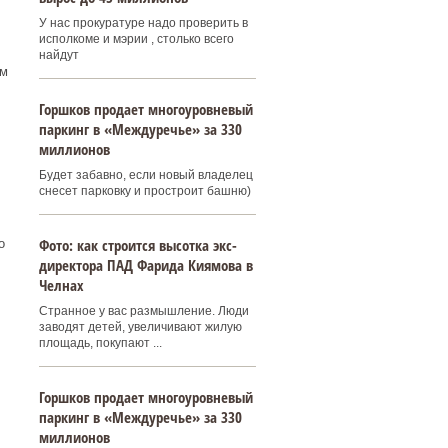
У нас прокуратуре надо проверить в
исполкоме и мэрии , столько всего
найдут
ам
Горшков продает многоуровневый
паркинг в «Междуречье» за 330
миллионов
Будет забавно, если новый владелец
снесет парковку и простроит башню)
Фото: как строится высотка экс-
о
директора ПАД Фарида Киямова в
Челнах
Странное у вас размышление. Люди
заводят детей, увеличивают жилую
площадь, покупают ...
Горшков продает многоуровневый
паркинг в «Междуречье» за 330
миллионов