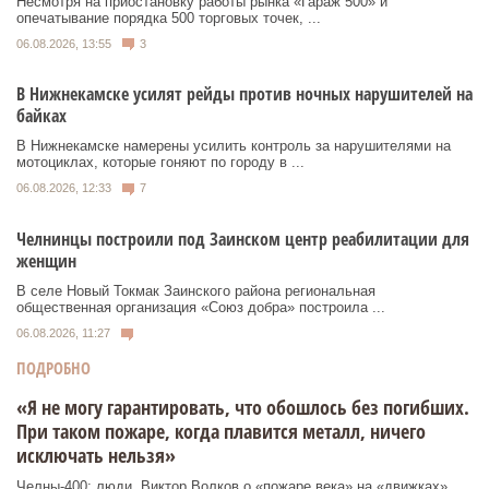
Несмотря на приостановку работы рынка «Гараж 500» и
опечатывание порядка 500 торговых точек, ...
06.08.2026, 13:55
3
В Нижнекамске усилят рейды против ночных нарушителей на
байках
В Нижнекамске намерены усилить контроль за нарушителями на
мотоциклах, которые гоняют по городу в ...
06.08.2026, 12:33
7
Челнинцы построили под Заинском центр реабилитации для
женщин
В селе Новый Токмак Заинского района региональная
общественная организация «Союз добра» построила ...
06.08.2026, 11:27
ПОДРОБНО
«Я не могу гарантировать, что обошлось без погибших.
При таком пожаре, когда плавится металл, ничего
исключать нельзя»
Челны-400: люди. Виктор Волков о «пожаре века» на «движках»,