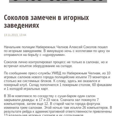
Соколов замечен в игорных
заведениях
13.11.2013, 13:44
Начальник полиции Набережных Челнов Алексей Соколов пошел
по игорным заведениям. В минувшую ночь с коллегами по цеху он
отправился на борьбу с «однорукими».
Соколов лично контролировал процесс не только в салонах, но и
встречал изъятое оборудование на складе.
По сообщению пресс-службы УМВД по Набережным Челнам, из 10
игровых салонов нового города полицейские изъяли 73 монитора и
столько же системных блоков. К слову, здесь же оказался и
покерный клуб. Склад пополнился 1 покерным столом, 60 фишками
и 1 колодой игральных карт.
В 30-м комплексе по соседству с суши-баром один салон
закрывали дважды: в 17 и 23 часа. Сначала зал покинуло 7
компьютеров, затем еще 12. В старой части города фортуна
изменила трем салонам. Этой ночью там изъяли 26 компьютеров. В
результате рейда к административной ответственности привлечены
13 владельцев игровых салонов и их сотрудников.