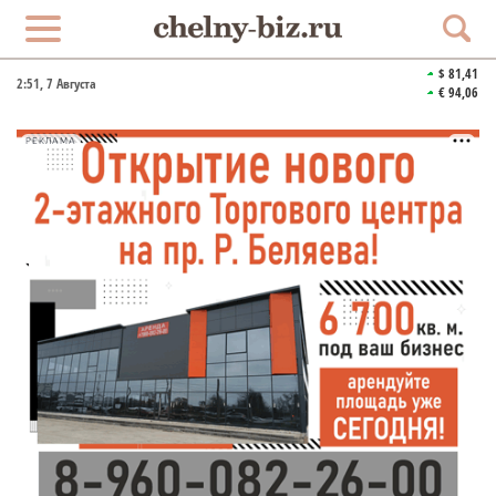
$ 81,41
2:51
, 7 Августа
€ 94,06
РЕКЛАМА