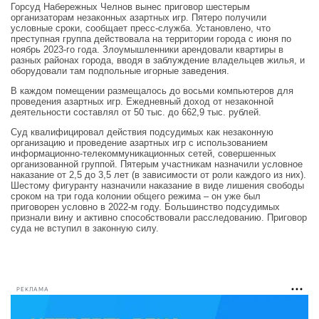
Горсуд Набережных Челнов вынес приговор шестерым
организаторам незаконных азартных игр. Пятеро получили
условные сроки, сообщает пресс-служба. Установлено, что
преступная группа действовала на территории города с июня по
ноябрь 2023-го года. Злоумышленники арендовали квартиры в
разных районах города, вводя в заблуждение владельцев жилья, и
оборудовали там подпольные игорные заведения.
В каждом помещении размещалось до восьми компьютеров для
проведения азартных игр. Ежедневный доход от незаконной
деятельности составлял от 50 тыс. до 662,9 тыс. рублей.
Суд квалифицировал действия подсудимых как незаконную
организацию и проведение азартных игр с использованием
информационно-телекоммуникационных сетей, совершенных
организованной группой. Пятерым участникам назначили условное
наказание от 2,5 до 3,5 лет (в зависимости от роли каждого из них).
Шестому фигуранту назначили наказание в виде лишения свободы
сроком на три года колонии общего режима – он уже был
приговорен условно в 2022-м году. Большинство подсудимых
признали вину и активно способствовали расследованию. Приговор
суда не вступил в законную силу.
РЕКЛАМА