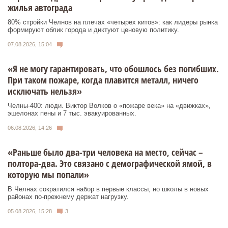
жилья автограда
80% стройки Челнов на плечах «четырех китов»: как лидеры рынка
формируют облик города и диктуют ценовую политику.
07.08.2026, 15:04
«Я не могу гарантировать, что обошлось без погибших.
При таком пожаре, когда плавится металл, ничего
исключать нельзя»
Челны-400: люди. Виктор Волков о «пожаре века» на «движках»,
эшелонах пены и 7 тыс. эвакуированных.
06.08.2026, 14:26
«Раньше было два-три человека на место, сейчас –
полтора-два. Это связано с демографической ямой, в
которую мы попали»
В Челнах сократился набор в первые классы, но школы в новых
районах по-прежнему держат нагрузку.
05.08.2026, 15:28
3