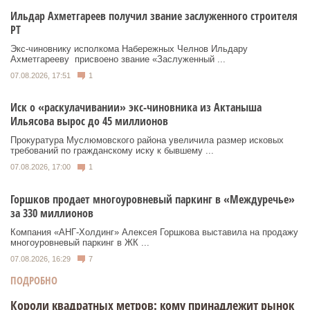
Ильдар Ахметгареев получил звание заслуженного строителя
РТ
Экс‑чиновнику исполкома Набережных Челнов Ильдару
Ахметгарееву присвоено звание «Заслуженный ...
07.08.2026, 17:51
1
Иск о «раскулачивании» экс-чиновника из Актаныша
Ильясова вырос до 45 миллионов
Прокуратура Муслюмовского района увеличила размер исковых
требований по гражданскому иску к бывшему ...
07.08.2026, 17:00
1
Горшков продает многоуровневый паркинг в «Междуречье»
за 330 миллионов
Компания «АНГ-Холдинг» Алексея Горшкова выставила на продажу
многоуровневый паркинг в ЖК ...
07.08.2026, 16:29
7
ПОДРОБНО
Короли квадратных метров: кому принадлежит рынок