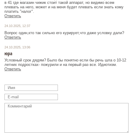
в 41 где магазин чижик стоит такой аппарат, но видимо всем
плевать на него, может и на меня будет плевать если знать кому
платить "налог".
Ответить
24.10.2025, 12:37
Вопрос один,кто так сильно его курирует,что даже условку дали?
Ответить
24.10.2025, 13:06
юра
Условный срок дядям? Было бы понятно если бы речь шла о 10-12
летних подростках- пожурили и на первый раз все. Идиотизм.
Ответить