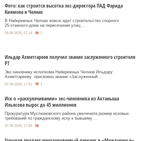
Фото: как строится высотка экс-директора ПАД Фарида
Киямова в Челнах
В Набережных Челнах вовсю идет строительство спорного
25‑этажного дома на пересечении улиц ...
08.08.2026, 07:19
1
Ильдар Ахметгареев получил звание заслуженного строителя
РТ
Экс‑чиновнику исполкома Набережных Челнов Ильдару
Ахметгарееву присвоено звание «Заслуженный ...
07.08.2026, 17:51
1
Иск о «раскулачивании» экс-чиновника из Актаныша
Ильясова вырос до 45 миллионов
Прокуратура Муслюмовского района увеличила размер исковых
требований по гражданскому иску к бывшему ...
07.08.2026, 17:00
Горшков продает многоуровневый паркинг в «Междуречье»