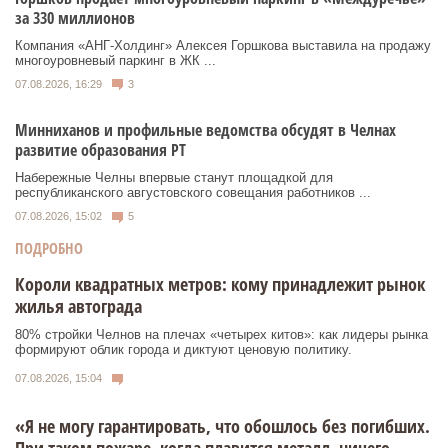
за 330 миллионов
Компания «АНГ-Холдинг» Алексея Горшкова выставила на продажу
многоуровневый паркинг в ЖК ...
07.08.2026, 16:29
3
Минниханов и профильные ведомства обсудят в Челнах
развитие образования РТ
Набережные Челны впервые станут площадкой для
республиканского августовского совещания работников ...
07.08.2026, 15:02
5
ПОДРОБНО
Короли квадратных метров: кому принадлежит рынок
жилья автограда
80% стройки Челнов на плечах «четырех китов»: как лидеры рынка
формируют облик города и диктуют ценовую политику.
07.08.2026, 15:04
«Я не могу гарантировать, что обошлось без погибших.
При таком пожаре, когда плавится металл, ничего