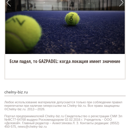
Если падел, то GAZPADEL: когда локация имеет значение
chelny-biz.ru
Любое использование материалов допускается только при соблюдении правил
перепечатки при наличии гиперссылки на Chelny-biz.ru. Все права защищены
©Chelny-biz.ru. 2012—2026.
Портал предпринимателей Chelny-biz.ru Свидетельство о регистрации СМИ Эл
№ФС77-64768 выдано Роскомнадзором 02.02.2016 г. Учредитель - ООО
«Деловой». Главный редактор – Ахметзянова Л. З. Контакты редакции: (8552)
450-575,
news@chelny-biz.ru