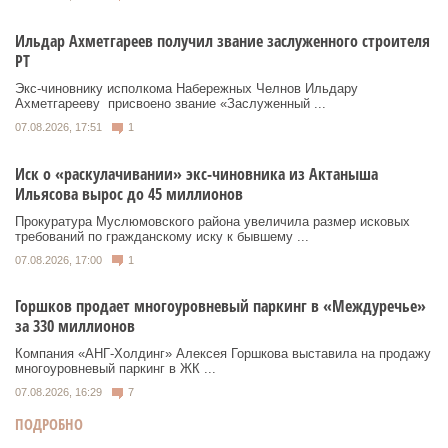
Ильдар Ахметгареев получил звание заслуженного строителя
РТ
Экс‑чиновнику исполкома Набережных Челнов Ильдару
Ахметгарееву присвоено звание «Заслуженный ...
07.08.2026, 17:51
1
Иск о «раскулачивании» экс-чиновника из Актаныша
Ильясова вырос до 45 миллионов
Прокуратура Муслюмовского района увеличила размер исковых
требований по гражданскому иску к бывшему ...
07.08.2026, 17:00
1
Горшков продает многоуровневый паркинг в «Междуречье»
за 330 миллионов
Компания «АНГ-Холдинг» Алексея Горшкова выставила на продажу
многоуровневый паркинг в ЖК ...
07.08.2026, 16:29
7
ПОДРОБНО