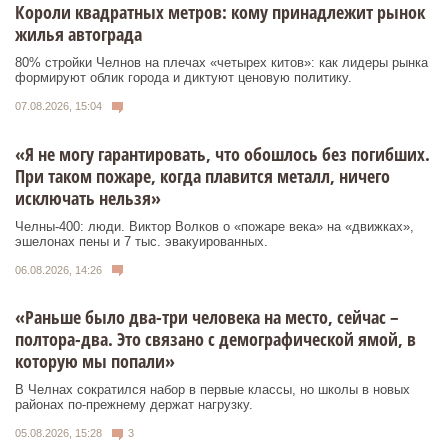
Короли квадратных метров: кому принадлежит рынок
жилья автограда
80% стройки Челнов на плечах «четырех китов»: как лидеры рынка
формируют облик города и диктуют ценовую политику.
07.08.2026, 15:04
«Я не могу гарантировать, что обошлось без погибших.
При таком пожаре, когда плавится металл, ничего
исключать нельзя»
Челны-400: люди. Виктор Волков о «пожаре века» на «движках»,
эшелонах пены и 7 тыс. эвакуированных.
06.08.2026, 14:26
«Раньше было два-три человека на место, сейчас –
полтора-два. Это связано с демографической ямой, в
которую мы попали»
В Челнах сократился набор в первые классы, но школы в новых
районах по-прежнему держат нагрузку.
05.08.2026, 15:28
3