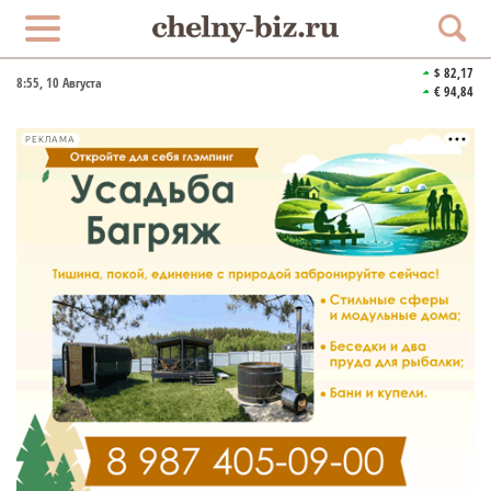
$ 82,17
8:55
, 10 Августа
€ 94,84
РЕКЛАМА