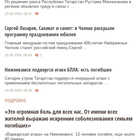
По решению раиса Республики Татарстан Рустама Минниханова в
регионе объявлен траур в связи с ...
10.08.2026, 08:47
Сергей Лазарев, Салават и салют: в Челнах раскрыли
программу празднования юбилея
Главным звездным гостем празднования 400-летия Набережных
Челнов станет российский певец Сергей ...
10.08.2026, 08:43
2
Нижнекамск подвергся атаке БПЛА: есть погибшие
Сегодня утром Татарстан подвергся очередной атаке с
применением беспилотных летательных аппаратов. ...
10.08.2026, 08:39
ПОДРОБНО
«Это огромная боль для всех нас. От имени всех
жителей выражаю искренние соболезнования семьям
погибших»
«Варварская атака» на Нижнекамск: 13 человек погибли, еще около
40 ранены.