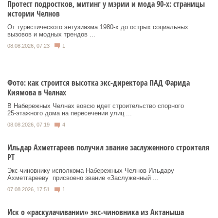
Протест подростков, митинг у мэрии и мода 90-х: страницы
истории Челнов
От туристического энтузиазма 1980‑х до острых социальных
вызовов и модных трендов ...
08.08.2026, 07:23
1
Фото: как строится высотка экс-директора ПАД Фарида
Киямова в Челнах
В Набережных Челнах вовсю идет строительство спорного
25‑этажного дома на пересечении улиц ...
08.08.2026, 07:19
4
Ильдар Ахметгареев получил звание заслуженного строителя
РТ
Экс‑чиновнику исполкома Набережных Челнов Ильдару
Ахметгарееву присвоено звание «Заслуженный ...
07.08.2026, 17:51
1
Иск о «раскулачивании» экс-чиновника из Актаныша