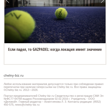
Если падел, то GAZPADEL: когда локация имеет значение
chelny-biz.ru
Любое использование материалов допускается только при соблюдении правил
перепечатки при наличии гиперссылки на Chelny-biz.ru. Все права защищены
©Chelny-biz.ru. 2012—2026.
Портал предпринимателей Chelny-biz.ru Свидетельство о регистрации СМИ Эл
№ФС77-64768 выдано Роскомнадзором 02.02.2016 г. Учредитель - ООО
«Деловой». Главный редактор – Ахметзянова Л. З. Контакты редакции: (8552)
450-575,
news@chelny-biz.ru