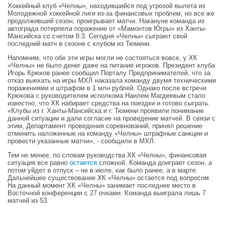
Хоккейный клуб «Челны», находившийся под угрозой вылета из
Молодежной хоккейной лиги из-за финансовых проблем, но все же
продолживший сезон, проигрывает матчи. Накануне команда из
автограда потерпела поражение от «Мамонтов Югры» из Ханты-
Мансийска со счетом 8:3. Сегодня «Челны» сыграют свой
последний матч в сезоне с клубом из Тюмени.
Напомним, что обе эти игры могли не состояться вовсе, у ХК
«Челны» не было денег даже на питание игроков. Президент клуба
Игорь Крюков ранее сообщил Порталу Предпринимателей, что за
отказ выехать на игры МХЛ наказала команду двумя техническими
поражениями и штрафом в 1 млн рублей. Однако после встречи
Крюкова с руководителем исполкома Наилем Магдеевым стало
известно, что ХК набирает средства на поездки и готово сыграть.
«Клубы из г. Ханты-Мансийска и г. Тюмени проявили понимание
данной ситуации и дали согласие на проведение матчей. В связи с
этим, Департамент проведения соревнований, принял решение
отменить наложенные на команду «Челны» штрафные санкции и
провести указанные матчи», - сообщили в МХЛ.
Тем не менее, по словам руководства ХК «Челны», финансовая
ситуация все равно
остается
сложной. Команда доиграет сезон, а
потом уйдет в отпуск – не в июле, как было ранее, а в марте.
Дальнейшее существование ХК «Челны» остается под вопросом.
На данный момент ХК «Челны» занимает последнее место в
Восточной конференции с 27 очками. Команда выиграла лишь 7
матчей из 53.