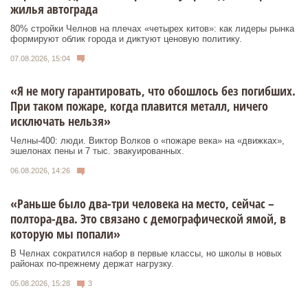
жилья автограда
80% стройки Челнов на плечах «четырех китов»: как лидеры рынка
формируют облик города и диктуют ценовую политику.
07.08.2026, 15:04
«Я не могу гарантировать, что обошлось без погибших.
При таком пожаре, когда плавится металл, ничего
исключать нельзя»
Челны-400: люди. Виктор Волков о «пожаре века» на «движках»,
эшелонах пены и 7 тыс. эвакуированных.
06.08.2026, 14:26
«Раньше было два-три человека на место, сейчас –
полтора-два. Это связано с демографической ямой, в
которую мы попали»
В Челнах сократился набор в первые классы, но школы в новых
районах по-прежнему держат нагрузку.
05.08.2026, 15:28
3