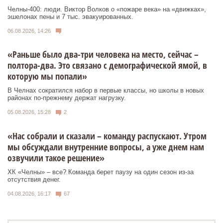
Челны-400: люди. Виктор Волков о «пожаре века» на «движках»,
эшелонах пены и 7 тыс. эвакуированных.
06.08.2026, 14:26
«Раньше было два-три человека на место, сейчас –
полтора-два. Это связано с демографической ямой, в
которую мы попали»
В Челнах сократился набор в первые классы, но школы в новых
районах по-прежнему держат нагрузку.
05.08.2026, 15:28
2
«Нас собрали и сказали – команду распускают. Утром
мы обсуждали внутренние вопросы, а уже днем нам
озвучили такое решение»
ХК «Челны» – все? Команда берет паузу на один сезон из-за
отсутствия денег.
04.08.2026, 16:17
67