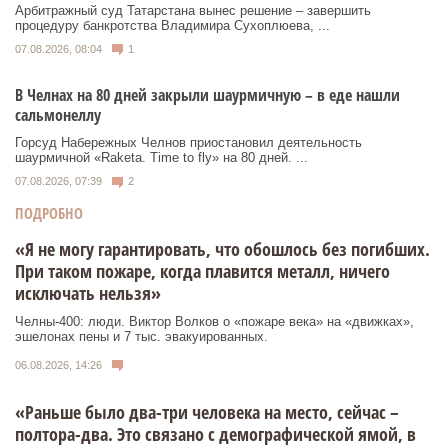
Арбитражный суд Татарстана вынес решение – завершить
процедуру банкротства Владимира Сухоплюева, ...
07.08.2026, 08:04
1
В Челнах на 80 дней закрыли шаурмичную – в еде нашли
сальмонеллу
Горсуд Набережных Челнов приостановил деятельность
шаурмичной «Raketa. Time to fly» на 80 дней. ...
07.08.2026, 07:39
2
ПОДРОБНО
«Я не могу гарантировать, что обошлось без погибших.
При таком пожаре, когда плавится металл, ничего
исключать нельзя»
Челны-400: люди. Виктор Волков о «пожаре века» на «движках»,
эшелонах пены и 7 тыс. эвакуированных.
06.08.2026, 14:26
«Раньше было два-три человека на место, сейчас –
полтора-два. Это связано с демографической ямой, в