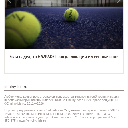
Если падел, то GAZPADEL: когда локация имеет значение
chelny-biz.ru
Любое использование материалов допускается только при соблюдении правил
перепечатки при наличии гиперссылки на Chelny-biz.ru. Все права защищены
©Chelny-biz.ru. 2012—2026.
Портал предпринимателей Chelny-biz.ru Свидетельство о регистрации СМИ Эл
№ФС77-64768 выдано Роскомнадзором 02.02.2016 г. Учредитель - ООО
«Деловой». Главный редактор – Ахметзянова Л. З. Контакты редакции: (8552)
450-575,
news@chelny-biz.ru