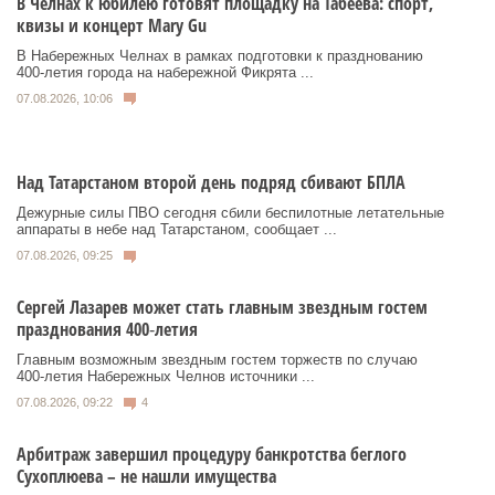
В Челнах к юбилею готовят площадку на Табеева: спорт,
квизы и концерт Mary Gu
В Набережных Челнах в рамках подготовки к празднованию
400‑летия города на набережной Фикрята ...
07.08.2026, 10:06
Над Татарстаном второй день подряд сбивают БПЛА
Дежурные силы ПВО сегодня сбили беспилотные летательные
аппараты в небе над Татарстаном, сообщает ...
07.08.2026, 09:25
Сергей Лазарев может стать главным звездным гостем
празднования 400‑летия
Главным возможным звездным гостем торжеств по случаю
400‑летия Набережных Челнов источники ...
07.08.2026, 09:22
4
Арбитраж завершил процедуру банкротства беглого
Сухоплюева – не нашли имущества