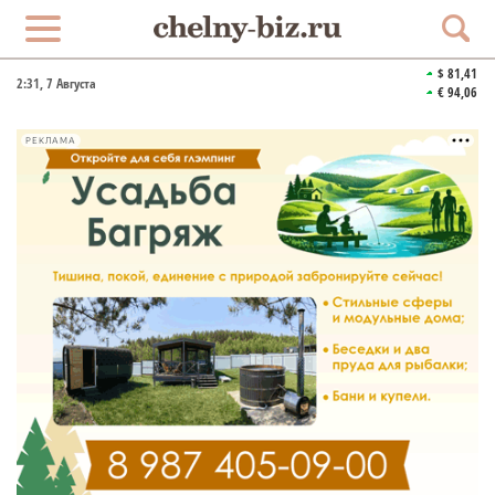
$ 81,41
2:31
, 7 Августа
€ 94,06
РЕКЛАМА