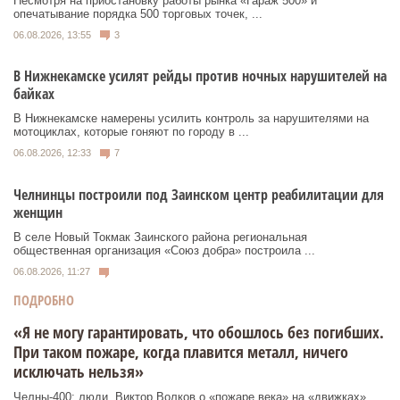
Несмотря на приостановку работы рынка «Гараж 500» и
опечатывание порядка 500 торговых точек, ...
06.08.2026, 13:55
3
В Нижнекамске усилят рейды против ночных нарушителей на
байках
В Нижнекамске намерены усилить контроль за нарушителями на
мотоциклах, которые гоняют по городу в ...
06.08.2026, 12:33
7
Челнинцы построили под Заинском центр реабилитации для
женщин
В селе Новый Токмак Заинского района региональная
общественная организация «Союз добра» построила ...
06.08.2026, 11:27
ПОДРОБНО
«Я не могу гарантировать, что обошлось без погибших.
При таком пожаре, когда плавится металл, ничего
исключать нельзя»
Челны-400: люди. Виктор Волков о «пожаре века» на «движках»,