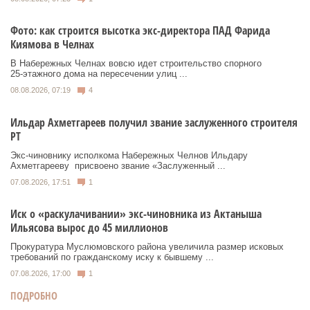
Фото: как строится высотка экс-директора ПАД Фарида
Киямова в Челнах
В Набережных Челнах вовсю идет строительство спорного
25‑этажного дома на пересечении улиц ...
08.08.2026, 07:19
4
Ильдар Ахметгареев получил звание заслуженного строителя
РТ
Экс‑чиновнику исполкома Набережных Челнов Ильдару
Ахметгарееву присвоено звание «Заслуженный ...
07.08.2026, 17:51
1
Иск о «раскулачивании» экс-чиновника из Актаныша
Ильясова вырос до 45 миллионов
Прокуратура Муслюмовского района увеличила размер исковых
требований по гражданскому иску к бывшему ...
07.08.2026, 17:00
1
ПОДРОБНО