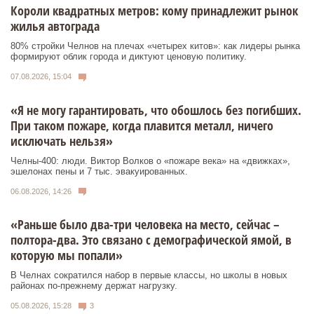
Короли квадратных метров: кому принадлежит рынок
жилья автограда
80% стройки Челнов на плечах «четырех китов»: как лидеры рынка
формируют облик города и диктуют ценовую политику.
07.08.2026, 15:04
«Я не могу гарантировать, что обошлось без погибших.
При таком пожаре, когда плавится металл, ничего
исключать нельзя»
Челны-400: люди. Виктор Волков о «пожаре века» на «движках»,
эшелонах пены и 7 тыс. эвакуированных.
06.08.2026, 14:26
«Раньше было два-три человека на место, сейчас –
полтора-два. Это связано с демографической ямой, в
которую мы попали»
В Челнах сократился набор в первые классы, но школы в новых
районах по-прежнему держат нагрузку.
05.08.2026, 15:28
3