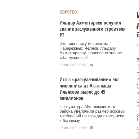
КОРОТКО
Ильдар Ахметгареев получил
звание заслуженного строителя
РТ
Экс‑чиновнику исполкома
0
Набережных Челнов Ильдару
Ахметгарееву присвоено звание
«Заслуженный ...
В
в
07.08.2026, 17:51
Н
С
Иск о «раскулачивании» экс-
о
у
чиновника из Актаныша
в
Ильясова вырос до 45
р
миллионов
О
п
Прокуратура Муслюмовского
с
района увеличила размер исковых
р
требований по гражданскому иску
1
к бывшему ...
07.08.2026, 17:00
С
п
с