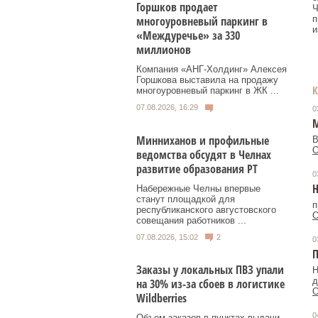
Горшков продает
Ч
п
многоуровневый паркинг в
и
«Междуречье» за 330
миллионов
Компания «АНГ-Холдинг» Алексея
Горшкова выставила на продажу
многоуровневый паркинг в ЖК ...
07.08.2026, 16:29
0
М
Минниханов и профильные
В
О
ведомства обсудят в Челнах
развитие образования РТ
0
Н
Набережные Челны впервые
станут площадкой для
п
республиканского августовского
О
совещания работников ...
07.08.2026, 15:02
2
0
П
Заказы у локальных ПВЗ упали
Н
д
на 30% из-за сбоев в логистике
О
Wildberries
0
Объем заказов в пунктах выдачи