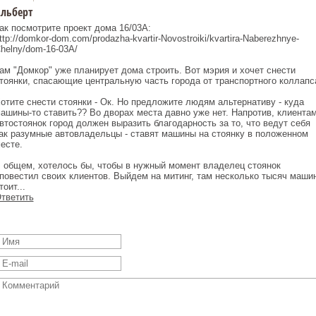
льберт
ак посмотрите проект дома 16/03А:
ttp://domkor-dom.com/prodazha-kvartir-Novostroiki/kvartira-Naberezhnye-
helny/dom-16-03A/
ам "Домкор" уже планирует дома строить. Вот мэрия и хочет снести
тоянки, спасающие центральную часть города от транспортного коллапс
отите снести стоянки - Ок. Но предложите людям альтернативу - куда
ашины-то ставить?? Во дворах места давно уже нет. Напротив, клиента
втостоянок город должен выразить благодарность за то, что ведут себя
ак разумные автовладельцы - ставят машины на стоянку в положенном
есте.
 общем, хотелось бы, чтобы в нужный момент владелец стоянок
повестил своих клиентов. Выйдем на митинг, там несколько тысяч маши
тоит...
тветить