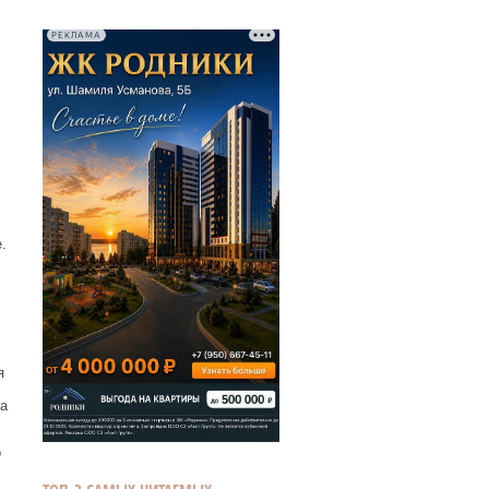
РЕКЛАМА
.
я
а
о