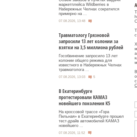
А
маркетплейса Wildberries в
Набережных Челнах сократился
Т
примерно на ...
h
C
07.08.2026, 13:48
Т
Травматологу Грязновой
с
запросили 13 лет колонии за
Х
взятки на 3,5 миллиона рублей
м
а
Гособвинение запросило 13 лет
к
колонии общего режима для
м
известного в Набережных Челнах
травматолога ...
В
о
07.08.2026, 13:03
5
с
О
В Екатеринбурге
протестировали КАМАЗ
новейшего поколения К5
На кроссовой трассе «Гора
Пильная» в Екатеринбурге прошел
тест-драйв автомобилей КАМАЗ
новейшего ...
07.08.2026, 11:52