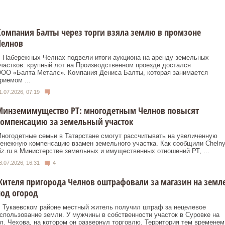
омпания Балты через торги взяла землю в промзоне
Челнов
 Набережных Челнах подвели итоги аукциона на аренду земельных
частков: крупный лот на Производственном проезде достался
ОО «Балта Металс». Компания Дениса Балты, которая занимается
риемом ...
1.07.2026, 07:19
Минземимущество РТ: многодетным Челнов повысят
компенсацию за земельный участок
ногодетные семьи в Татарстане смогут рассчитывать на увеличенную
енежную компенсацию взамен земельного участка. Как сообщили Chelny
iz.ru в Министерстве земельных и имущественных отношений РТ, ...
8.07.2026, 16:31
4
ителя пригорода Челнов оштрафовали за магазин на земл
од огород
 Тукаевском районе местный житель получил штраф за нецелевое
спользование земли. У мужчины в собственности участок в Суровке на
л. Чехова, на котором он развернул торговлю. Территория тем временем