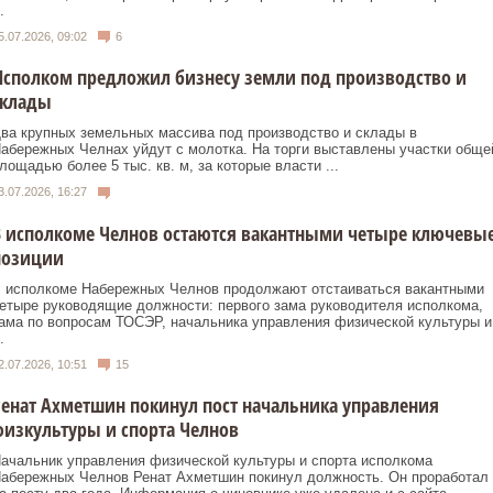
.
5.07.2026, 09:02
6
сполком предложил бизнесу земли под производство и
склады
ва крупных земельных массива под производство и склады в
абережных Челнах уйдут с молотка. На торги выставлены участки обще
лощадью более 5 тыс. кв. м, за которые власти ...
3.07.2026, 16:27
 исполкоме Челнов остаются вакантными четыре ключевы
позиции
 исполкоме Набережных Челнов продолжают отстаиваться вакантными
етыре руководящие должности: первого зама руководителя исполкома,
ама по вопросам ТОСЭР, начальника управления физической культуры и
.
2.07.2026, 10:51
15
енат Ахметшин покинул пост начальника управления
изкультуры и спорта Челнов
ачальник управления физической культуры и спорта исполкома
абережных Челнов Ренат Ахметшин покинул должность. Он проработал