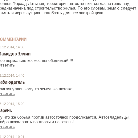
елнов Фархад Латыпов, территория автостоянки, согласно генплану,
редназначена под строительство жилья. По его словам, землю следует
зъять и через аукцион подобрать для нее застройщика.
КОММЕНТАРИИ
3.12.2014, 14:38
амедов Элчин
се нормально космос непобедимый!!!!!
тветить
3.12.2014, 14:40
аблюдатель
риглянулась кому-то земелька похоже....
тветить
3.12.2014, 15:29
арень
у что же борьба против автостоянок продолжается. Автовладельцы,
обро пожаловать во дворы и на газоны!
тветить
4.12.2014, 10:21