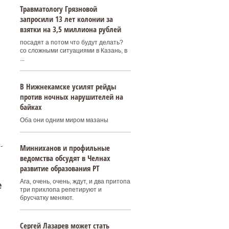
Травматологу Грязновой
запросили 13 лет колонии за
взятки на 3,5 миллиона рублей
посадят а потом что будут делать?
со сложными ситуациями в Казань, в
...
В Нижнекамске усилят рейды
против ночных нарушителей на
байках
Оба они одним миром мазаны
-
Минниханов и профильные
ведомства обсудят в Челнах
развитие образования РТ
Ага, очень, очень, ждут, и два притопа
е
три прихлопа репетируют и
брусчатку меняют.
Сергей Лазарев может стать