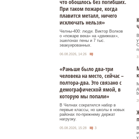
что обошлось без погибших.
При таком пожаре, когда
плавится металл, ничего
К
исключать нельзя»
Челны-400: люди. Виктор Волков
В
о «пожаре века» на «движках»,
у
эшелонах пены и 7 тыс.
О
эвакуированных.
п
06.08.2026, 14:26
3
«Раньше было два-три
человека на место, сейчас –
полтора-два. Это связано с
М
демографической ямой, в
д
b
которую мы попали»
2
В Челнах сократился набор в
первые классы, но школы в новых
Ж
районах по-прежнему держат
п
нагрузку.
В
05.08.2026, 15:28
3
и
у