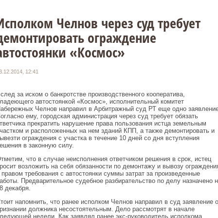
Исполком Челнов через суд требует
демонтировать ограждение
автостоянки «Космос»
3.12.2014, 12:41
след за иском о банкротстве производственного кооператива,
ладеющего автостоянкой «Космос», исполнительный комитет
абережных Челнов направил в Арбитражный суд РТ еще одно заявление
огласно ему, городская администрация через суд требует обязать
тветчика прекратить нарушение права пользования истца земельным
частком и расположенных на нем зданий КПП, а также демонтировать и
ывезти ограждения с участка в течение 10 дней со дня вступления
ешения в законную силу.
тметим, что в случае неисполнения ответчиком решения в срок, истец
росит возложить на себя обязанности по демонтажу и вывозу ограждени
 правом требования с автостоянки суммы затрат за произведенные
аботы. Предварительное судебное разбирательство по делу назначено н
8 декабря.
тоит напомнить, что ранее исполком Челнов направил в суд заявление 
ризнании должника несостоятельным. Дело рассмотрят в начале
ледующей недели. Как заявлял ранее экс-руководитель исполкома