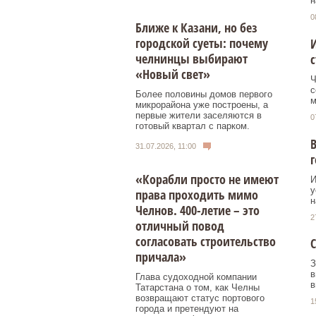
н
0
Ближе к Казани, но без
городской суеты: почему
И
челнинцы выбирают
с
«Новый свет»
Ч
с
Более половины домов первого
м
микрорайона уже построены, а
первые жители заселяются в
0
готовый квартал с парком.
В
31.07.2026, 11:00
г
«Корабли просто не имеют
И
у
права проходить мимо
н
Челнов. 400-летие – это
2
отличный повод
согласовать строительство
С
причала»
З
в
Глава судоходной компании
в
Татарстана о том, как Челны
возвращают статус портового
1
города и претендуют на