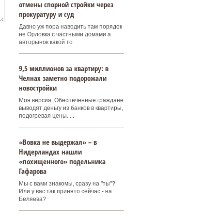
отмены спорной стройки через
прокуратуру и суд
Давно уж пора наводить там порядок
не Орловка с частными домами а
авторынок какой то
9,5 миллионов за квартиру: в
Челнах заметно подорожали
новостройки
Моя версия: Обеспеченные граждане
выводят деньгу из банков в квартиры,
подогревая цены. ...
«Вовка не выдержал» – в
Нидерландах нашли
«похищенного» подельника
Гафарова
Мы с вами знакомы, сразу на "ты"?
Или у вас так принято сейчас - на
Беляева?