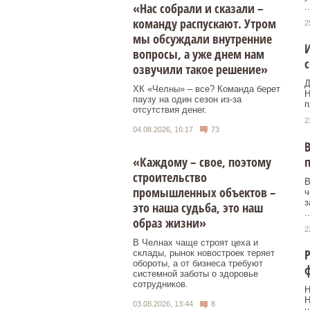
«Нас собрали и сказали –
..
команду распускают. Утром
2
мы обсуждали внутренние
И
вопросы, а уже днем нам
озвучили такое решение»
Д
ХК «Челны» – все? Команда берет
Н
паузу на один сезон из-за
п
отсутствия денег.
2
04.08.2026, 16:17
73
В
«Каждому – свое, поэтому
строительство
В
промышленных объектов –
ч
з
это наша судьба, это наш
..
образ жизни»
2
В Челнах чаще строят цеха и
Р
склады, рынок новостроек теряет
обороты, а от бизнеса требуют
ф
системной заботы о здоровье
сотрудников.
Н
Н
03.08.2026, 13:44
8