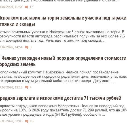
а посту два года. Информация о чиновнике уже удалена и с сайта ...
8.07.2026, 11:53
17
сполком выставил на торги земельные участки под гаражи
тоянки и склады
етыре земельных участка в Набережных Челнах выставили на торги. В
овокупности власти автограда рассчитывают получить за них более 7,5
лн арендной платы в год. Речь идет о землях под склады, ...
7.07.2026, 14:54
3
 Челнах утвержден новый порядок определения стоимости
ородских земель
сполнительный комитет Набережных Челнов принял постановление,
станавливающее новый порядок определения цены земельных участков,
аходящихся в муниципальной собственности города. Документ ...
7.06.2026, 12:13
4
редняя зарплата в исполкоме достигла 71 тысячи рублей
арплаты сотрудников исполкома Набережных Челнов за последний год
ыросли на 10%. В 2026 году показатель достиг 71 299 рублей, что на 10
ыше уровня предыдущего года (64 814 рублей), сообщили ...
5.06.2026, 07:06
15