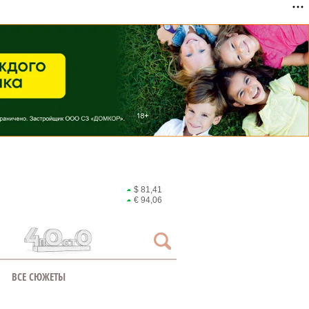
$ 81,41
€ 94,06
ВСЕ СЮЖЕТЫ