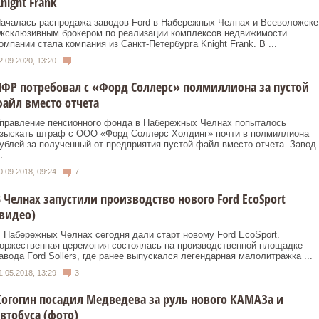
night Frank
ачалась распродажа заводов Ford в Набережных Челнах и Всеволожске
ксклюзивным брокером по реализации комплексов недвижимости
омпании стала компания из Санкт-Петербурга Knight Frank. В ...
2.09.2020, 13:20
ФР потребовал с «Форд Соллерс» полмиллиона за пустой
айл вместо отчета
правление пенсионного фонда в Набережных Челнах попыталось
зыскать штраф с ООО «Форд Соллерс Холдинг» почти в полмиллиона
ублей за полученный от предприятия пустой файл вместо отчета. Завод
.
0.09.2018, 09:24
7
 Челнах запустили производство нового Ford EcoSport
видео)
 Набережных Челнах сегодня дали старт новому Ford EcoSport.
оржественная церемония состоялась на производственной площадке
авода Ford Sollers, где ранее выпускался легендарная малолитражка ...
1.05.2018, 13:29
3
огогин посадил Медведева за руль нового КАМАЗа и
втобуса (фото)