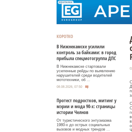
РЕКЛАМА
КОРОТКО
В Нижнекамске усилили
контроль за байками: в город
прибыла спецмотогруппа ДПС
В Нижнекамске стартовали
0
усиленные рейды по выявлению
нарушителей среди водителей
мототехники, об ...
С
Д
08.08.2026, 07:50
п
з
Протест подростков, митинг у
О
мэрии и мода 90-х: страницы
C
истории Челнов
г
в
От туристического энтузиазма
в
1980‑х до острых социальных
о
вызовов и модных трендов ...
Ч