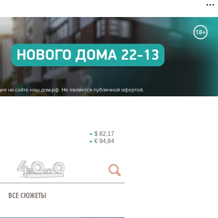
$ 82,17
€ 94,84
ВСЕ СЮЖЕТЫ