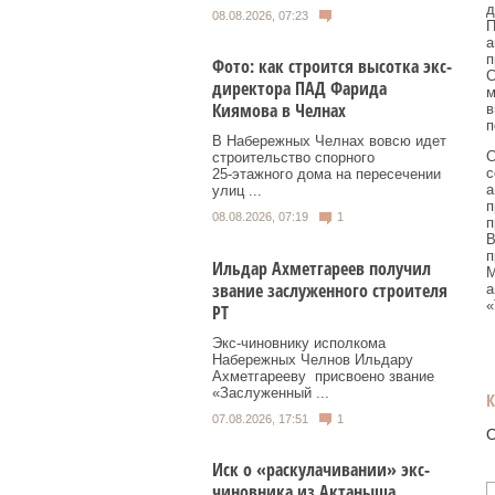
д
08.08.2026, 07:23
П
а
п
Фото: как строится высотка экс-
С
директора ПАД Фарида
м
Киямова в Челнах
в
п
В Набережных Челнах вовсю идет
С
строительство спорного
с
25‑этажного дома на пересечении
а
улиц ...
п
08.08.2026, 07:19
1
п
В
п
Ильдар Ахметгареев получил
М
звание заслуженного строителя
а
«
РТ
Экс‑чиновнику исполкома
Набережных Челнов Ильдару
Ахметгарееву присвоено звание
«Заслуженный ...
07.08.2026, 17:51
1
О
Иск о «раскулачивании» экс-
чиновника из Актаныша