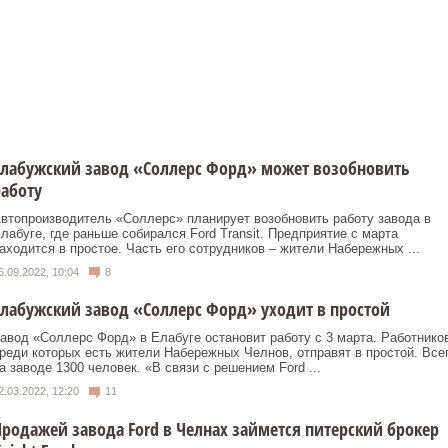
Елабужский завод «Соллерс Форд» может возобновить
аботу
втопроизводитель «Соллерс» планирует возобновить работу завода в
лабуге, где раньше собирался Ford Transit. Предприятие с марта
аходится в простое. Часть его сотрудников – жители Набережных ...
6.09.2022, 10:04
8
лабужский завод «Соллерс Форд» уходит в простой
авод «Соллерс Форд» в Елабуге остановит работу с 3 марта. Работников
реди которых есть жители Набережных Челнов, отправят в простой. Все
а заводе 1300 человек. «В связи с решением Ford ...
2.03.2022, 12:20
11
родажей завода Ford в Челнах займется питерский брокер