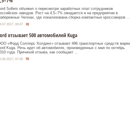
4,5–7%
ord Sollers объявил о пересмотре заработных плат сотрудников
оссийских заводов. Рост на 4,5–7% ожидается и на предприятии в
абережных Челнах, где локализована сборка компактных кроссоверов ...
4.07.2017, 09:47
ord отзывает 500 автомобилей Kuga
ОО «Форд Соллерс Холдинг» отзывает 496 транспортных средств марк
ord Kuga. Речь идет об автомобилях, произведенных с мая по октябрь
010 года. Причиной отзыва, как сообщает ...
6.06.2017, 07:40