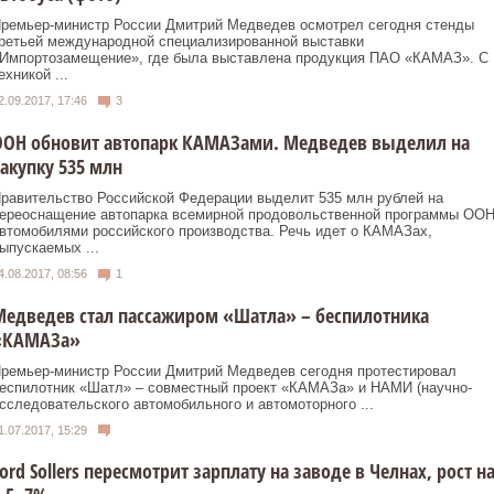
ремьер-министр России Дмитрий Медведев осмотрел сегодня стенды
ретьей международной специализированной выставки
Импортозамещение», где была выставлена продукция ПАО «КАМАЗ». С
ехникой ...
2.09.2017, 17:46
3
ООН обновит автопарк КАМАЗами. Медведев выделил на
акупку 535 млн
равительство Российской Федерации выделит 535 млн рублей на
ереоснащение автопарка всемирной продовольственной программы ОО
втомобилями российского производства. Речь идет о КАМАЗах,
ыпускаемых ...
4.08.2017, 08:56
1
едведев стал пассажиром «Шатла» – беспилотника
«КАМАЗа»
ремьер-министр России Дмитрий Медведев сегодня протестировал
еспилотник «Шатл» – совместный проект «КАМАЗа» и НАМИ (научно-
сследовательского автомобильного и автомоторного ...
1.07.2017, 15:29
ord Sollers пересмотрит зарплату на заводе в Челнах, рост н