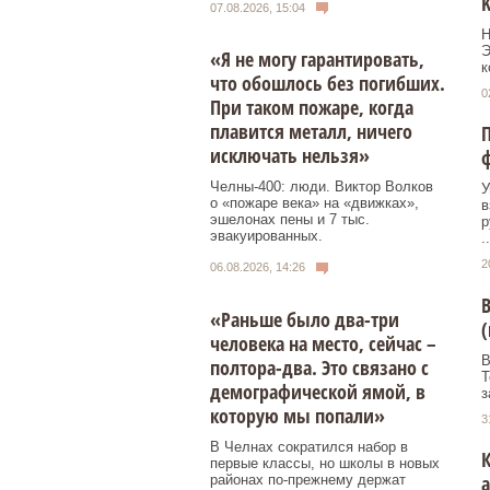
K
07.08.2026, 15:04
Н
Э
«Я не могу гарантировать,
к
что обошлось без погибших.
0
При таком пожаре, когда
плавится металл, ничего
П
исключать нельзя»
ф
Челны-400: люди. Виктор Волков
У
о «пожаре века» на «движках»,
в
эшелонах пены и 7 тыс.
р
эвакуированных.
..
2
06.08.2026, 14:26
В
«Раньше было два-три
(
человека на место, сейчас –
В
полтора-два. Это связано с
Т
демографической ямой, в
з
которую мы попали»
3
В Челнах сократился набор в
К
первые классы, но школы в новых
а
районах по-прежнему держат