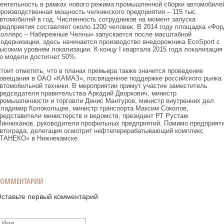
еятельность в рамках нового режима промышленной сборки автомобиле
роизводственная мощность челнинского предприятия – 115 тыс.
втомобилей в год. Численность сотрудников на момент запуска
редприятия составляет около 1200 человек. В 2014 году площадка «Фор
оллерс – Набережные Челны» запускается после масштабной
одернизации, здесь начинается производство внедорожника EcoSport с
ысоким уровнем локализации. К концу I квартала 2015 года локализация
о модели достигнет 50%.
тоит отметить, что в планах премьера также значится проведение
овещания в ОАО «КАМАЗ», посвященное поддержке российского рынка
втомобильной техники. В мероприятии примут участие заместитель
редседателя правительства Аркадий Дворкович, министр
ромышленности и торговли Денис Мантуров, министр внутренних дел
ладимир Колокольцев, министр транспорта Максим Соколов,
редставители министерств и ведомств, президент РТ Рустам
инниханов, руководители профильных предприятий. Помимо предприят
втограда, делегация осмотрит нефтеперерабатывающий комплекс
ТАНЕКО» в Нижнекамске.
КОММЕНТАРИИ
ставьте первый комментарий