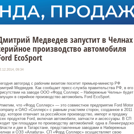
Дмитрий Медведев запустит в Челнах
серийное производство автомобиля
Ford EcoSport
2.12.2014, 09:34
егодня автоград с рабочим визитом посетит премьер-министр РФ
митрий Медведев. Как сообщает пресс-служба правительства РФ, в его
рисутствии на заводе ООО «Форд Соллерс – Набережные Челны» будет
апущен в серийное производство автомобиль Ford EcoSport.
тметим, что «Форд Соллерс» — это совместное предприятие Ford Motor
ompany и ОАО «Соллерс» c равным участием сторон, созданное в 2011
оду, которое отвечает за российское производство, импорт и продажу
сех продуктов Ford, включая автомобили, запчасти и аксессуары. В СП
ходит три площадки по производству автомобилей: одна в Ленинградско
бласти и две в Татарстане, представленные заводами в Набережных
елнах и ОЭЗ «Алабуга». СП «Форд Соллерс» осуществляет свою