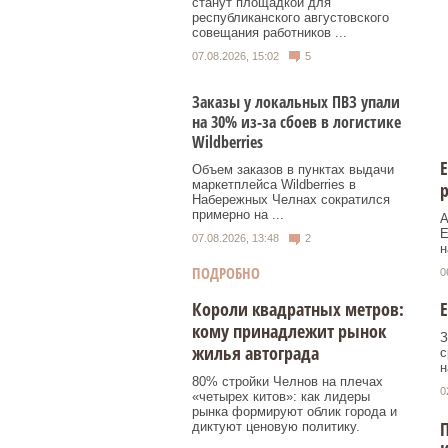
станут площадкой для
республиканского августовского
совещания работников ...
07.08.2026, 15:02
5
Заказы у локальных ПВЗ упали
на 30% из-за сбоев в логистике
Wildberries
Объем заказов в пунктах выдачи
маркетплейса Wildberries в
р
Набережных Челнах сократился
примерно на ...
А
Е
07.08.2026, 13:48
2
н
ПОДРОБНО
0
Короли квадратных метров:
Е
кому принадлежит рынок
З
жилья автограда
с
н
80% стройки Челнов на плечах
0
«четырех китов»: как лидеры
рынка формируют облик города и
П
диктуют ценовую политику.