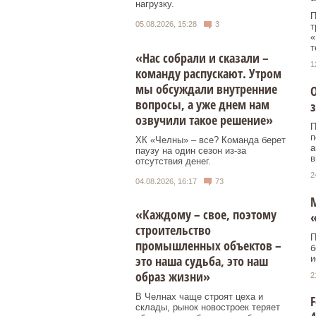
нагрузку.
П
05.08.2026, 15:28
3
т
«
т
«Нас собрали и сказали –
1
команду распускают. Утром
мы обсуждали внутренние
вопросы, а уже днем нам
з
озвучили такое решение»
П
п
ХК «Челны» – все? Команда берет
а
паузу на один сезон из-за
в
отсутствия денег.
2
04.08.2026, 16:17
73
М
«Каждому – свое, поэтому
строительство
П
промышленных объектов –
б
это наша судьба, это наш
и
образ жизни»
2
В Челнах чаще строят цеха и
F
склады, рынок новостроек теряет