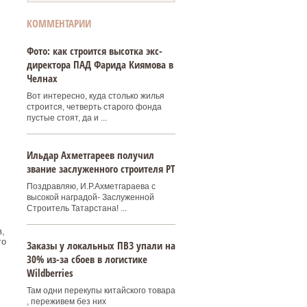
КОММЕНТАРИИ
Фото: как строится высотка экс-
директора ПАД Фарида Киямова в
Челнах
Вот интересно, куда столько жилья
строится, четверть старого фонда
пустые стоят, да и ...
Ильдар Ахметгареев получил
звание заслуженного строителя РТ
Поздравляю, И.Р.Ахметгараева с
высокой наградой- Заслуженной
Строитель Татарстана! ...
,
го
Заказы у локальных ПВЗ упали на
30% из-за сбоев в логистике
Wildberries
Там одни перекупы китайского товара
, переживем без них