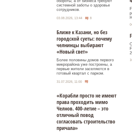
обороты, а от бизнеса требуют
системной заботы о здоровье
F
сотрудников.
р
Н
03.08.2026, 13:44
8
0
Ближе к Казани, но без
F
городской суеты: почему
челнинцы выбирают
О
F
«Новый свет»
2
Более половины домов первого
1
микрорайона уже построены, а
первые жители заселяются в
готовый квартал с парком.
31.07.2026, 11:00
«Корабли просто не имеют
права проходить мимо
Челнов. 400-летие – это
отличный повод
согласовать строительство
причала»