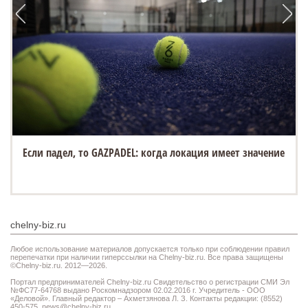
Если падел, то GAZPADEL: когда локация имеет значение
chelny-biz.ru
Любое использование материалов допускается только при соблюдении правил
перепечатки при наличии гиперссылки на Chelny-biz.ru. Все права защищены
©Chelny-biz.ru. 2012—2026.
Портал предпринимателей Chelny-biz.ru Свидетельство о регистрации СМИ Эл
№ФС77-64768 выдано Роскомнадзором 02.02.2016 г. Учредитель - ООО
«Деловой». Главный редактор – Ахметзянова Л. З. Контакты редакции: (8552)
450-575,
news@chelny-biz.ru