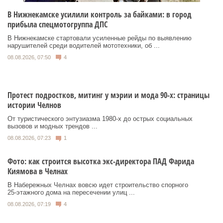
В Нижнекамске усилили контроль за байками: в город
прибыла спецмотогруппа ДПС
В Нижнекамске стартовали усиленные рейды по выявлению
нарушителей среди водителей мототехники, об ...
08.08.2026, 07:50
4
Протест подростков, митинг у мэрии и мода 90-х: страницы
истории Челнов
От туристического энтузиазма 1980‑х до острых социальных
вызовов и модных трендов ...
08.08.2026, 07:23
1
Фото: как строится высотка экс-директора ПАД Фарида
Киямова в Челнах
В Набережных Челнах вовсю идет строительство спорного
25‑этажного дома на пересечении улиц ...
08.08.2026, 07:19
4