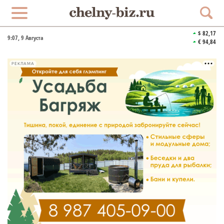
$ 82,17
9:07
, 9 Августа
€ 94,84
РЕКЛАМА