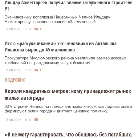
Ильдар Ахметгареев получил звание заслуженного строителя
РТ
Экс‑чиновнику исполкома Набережных Челнов Ильдару
Ахметгарееву присвоено звание «Заслуженный ...
07.08.2026, 17:51
1
Иск о «раскулачивании» экс-чиновника из Актаныша
Ильясова вырос до 45 миллионов
Прокуратура Муслюмовского района увеличила размер исковых
требований по гражданскому иску к бывшему ...
07.08.2026, 17:00
1
ПОДРОБНО
Короли квадратных метров: кому принадлежит рынок
жилья автограда
80% стройки Челнов на плечах «четырех китов»: как лидеры рынка
формируют облик города и диктуют ценовую политику.
07.08.2026, 15:04
«Я не могу гарантировать, что обошлось без погибших.