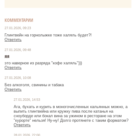
КОММЕНТАРИИ
27.01.2026, 09:23
Ответить
27.01.2026, 09:48
яя
это наверное из разряда "кофе халяль")))
Ответить
27.01.2026, 10:08
Без алкоголя, свинины и табака
Ответить
27.01.2026, 14:53
Ага, бухать и курить в моногочисленных кальянных можно, а
выпить глинтвейна или кружку пива после катанья на
сноуборде или бокал вина за ужином в ресторане на этом
"курорте" нельзя! Ну-ну! Долго протянете с таким форматом?
Ответить
28.01.2026, 22:00