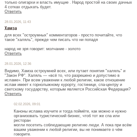
только олигархи и власть имущие . Народ простой на своих дачных
4 сотках отдыхать будет.
Ответить
28.01.2026, 11:43
Хамза
для всех "остроумных" комментаторов - просто почитайте, что
такое "халяль", прежде чем писать что ни попадя
народ не зря говорит: молчание - золото
Ответить
28.01.2026, 12:36
Видимо, Хамза остроумней всех, или путает понятия "халяль" и
"Закон РФ". Халяль — «всё то, что разрешено и допустимо в
исламе». При всем уважении к любой религии, какое отношение
ислам имеет к горнолыжному курорту, гостинице, спа-центру и
светскому государству, которым является Российская Федерация?
Ответить
02.02.2026, 09:01
Каноны ислама изучите и тогда поймёте, как можно и нужно
организовать туристический бизнес, чтоб тот же спа или
ресторан
могли посетить соблюдающие религию люди. А пока при всём
вашем уважении к любой религии, вы не понимаете о чём
говорите.