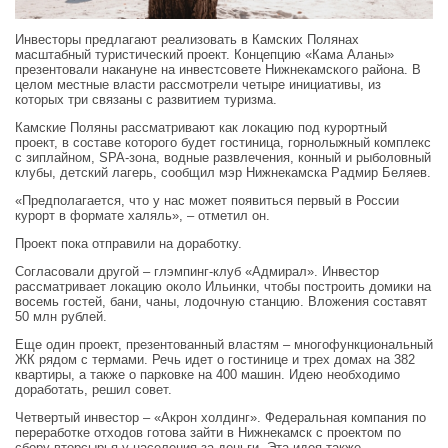
Инвесторы предлагают реализовать в Камских Полянах
масштабный туристический проект. Концепцию «Кама Аланы»
презентовали накануне на инвестсовете Нижнекамского района. В
целом местные власти рассмотрели четыре инициативы, из
которых три связаны с развитием туризма.
Камские Поляны рассматривают как локацию под курортный
проект, в составе которого будет гостиница, горнолыжный комплекс
с зиплайном, SPA-зона, водные развлечения, конный и рыболовный
клубы, детский лагерь, сообщил мэр Нижнекамска Радмир Беляев.
«Предполагается, что у нас может появиться первый в России
курорт в формате халяль», – отметил он.
Проект пока отправили на доработку.
Согласовали другой – глэмпинг-клуб «Адмирал». Инвестор
рассматривает локацию около Ильинки, чтобы построить домики на
восемь гостей, бани, чаны, лодочную станцию. Вложения составят
50 млн рублей.
Еще один проект, презентованный властям – многофункциональный
ЖК рядом с термами. Речь идет о гостинице и трех домах на 382
квартиры, а также о парковке на 400 машин. Идею необходимо
доработать, решил совет.
Четвертый инвестор – «Акрон холдинг». Федеральная компания по
переработке отходов готова зайти в Нижнекамск с проектом по
сбору вторсырья у населения за деньги. Эта идея также