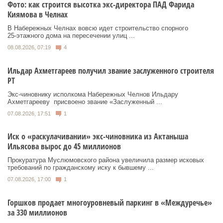
Фото: как строится высотка экс-директора ПАД Фарида
Киямова в Челнах
В Набережных Челнах вовсю идет строительство спорного
25‑этажного дома на пересечении улиц ...
08.08.2026, 07:19
4
Ильдар Ахметгареев получил звание заслуженного строителя
РТ
Экс‑чиновнику исполкома Набережных Челнов Ильдару
Ахметгарееву присвоено звание «Заслуженный ...
07.08.2026, 17:51
1
Иск о «раскулачивании» экс-чиновника из Актаныша
Ильясова вырос до 45 миллионов
Прокуратура Муслюмовского района увеличила размер исковых
требований по гражданскому иску к бывшему ...
07.08.2026, 17:00
1
Горшков продает многоуровневый паркинг в «Междуречье»
за 330 миллионов