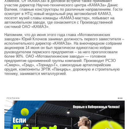
Хоменок. От «КАМАЗа» в деловой встрече также принимают
участие директор Научно-технического центра «КАМАЗа» Данис
Валеев, главные конструкторы по различным направлениям. Гости
осмотрят в НТЦ новый модельный ряд автомобилей КАМАЗ,
посетят музей славы команды «КАМАЗ-мастер», побывают на
автомобильном заводе, где ознакомятся с Производственной
системой ОАО «КАМАЗ».
Напомним, что до июня этого года глава «Мотовилихинских
заводов» Юрий Клочков занимал должность первого заместителя –
исполнительного директор «КАМАЗа». На внеочередном собрании
акционеров 14 июня он был практически единогласно избран
руководителем пермского предприятия – за него проголосовали
более 90%. ОАО «Мотовилихинские заводы» — головное
предприятие одноименной группы компаний. Производит РСЗО
«Смерч», «Град», «Торнадо-Г», самоходные артиллерийские
орудия, компоненты ЗРПК «Панцирь», дорожную и строительную
технику, занимается металлургией.
РЕКЛАМА