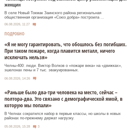
женщин
В селе Новый Токмак Заинского района региональная
общественная организация «Союз добра» построила ...
06.08.2026, 11:27
ПОДРОБНО
«Я не могу гарантировать, что обошлось без погибших.
При таком пожаре, когда плавится металл, ничего
исключать нельзя»
Челны-400: люди. Виктор Волков о «пожаре века» на «движках»,
эшелонах пены и 7 тыс. эвакуированных.
06.08.2026, 14:26
«Раньше было два-три человека на место, сейчас –
полтора-два. Это связано с демографической ямой, в
которую мы попали»
В Челнах сократился набор в первые классы, но школы в новых
районах по-прежнему держат нагрузку.
05.08.2026, 15:28
3