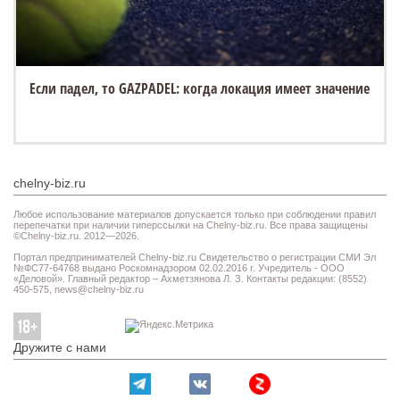
Если падел, то GAZPADEL: когда локация имеет значение
chelny-biz.ru
Любое использование материалов допускается только при соблюдении правил
перепечатки при наличии гиперссылки на Chelny-biz.ru. Все права защищены
©Chelny-biz.ru. 2012—2026.
Портал предпринимателей Chelny-biz.ru Свидетельство о регистрации СМИ Эл
№ФС77-64768 выдано Роскомнадзором 02.02.2016 г. Учредитель - ООО
«Деловой». Главный редактор – Ахметзянова Л. З. Контакты редакции: (8552)
450-575,
news@chelny-biz.ru
Дружите с нами