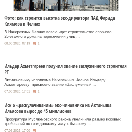
Фото: как строится высотка экс-директора ПАД Фарида
Киямова в Челнах
В Набережных Челнах вовсю идет строительство спорного
25‑этажного дома на пересечении улиц ...
08.08.2026, 07:19
1
Ильдар Ахметгареев получил звание заслуженного строителя
РТ
Экс‑чиновнику исполкома Набережных Челнов Ильдару
Ахметгарееву присвоено звание «Заслуженный ...
07.08.2026, 17:51
1
Иск о «раскулачивании» экс-чиновника из Актаныша
Ильясова вырос до 45 миллионов
Прокуратура Муслюмовского района увеличила размер исковых
требований по гражданскому иску к бывшему ...
07.08.2026, 17:00