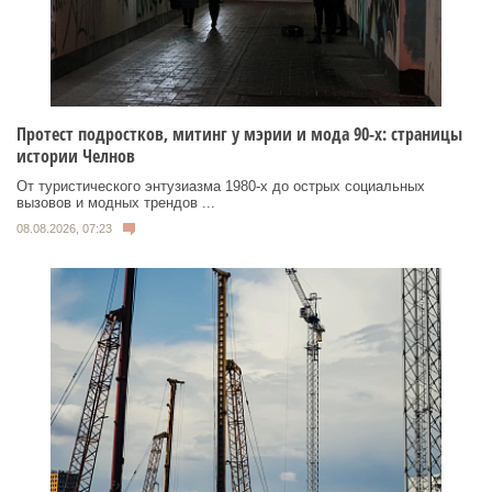
Протест подростков, митинг у мэрии и мода 90-х: страницы
истории Челнов
От туристического энтузиазма 1980‑х до острых социальных
вызовов и модных трендов ...
08.08.2026, 07:23