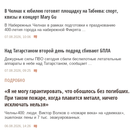
В Челнах к юбилею готовят площадку на Табеева: спорт,
квизы и концерт Mary Gu
В Набережных Челнах в рамках подготовки к празднованию
400‑летия города на набережной Фикрята ...
07.08.2026, 10:06
Над Татарстаном второй день подряд сбивают БПЛА
Дежурные силы ПВО сегодня сбили беспилотные летательные
аппараты в небе над Татарстаном, сообщает ...
07.08.2026, 09:25
ПОДРОБНО
«Я не могу гарантировать, что обошлось без погибших.
При таком пожаре, когда плавится металл, ничего
исключать нельзя»
Челны-400: люди. Виктор Волков о «пожаре века» на «движках»,
эшелонах пены и 7 тыс. эвакуированных.
06.08.2026, 14:26