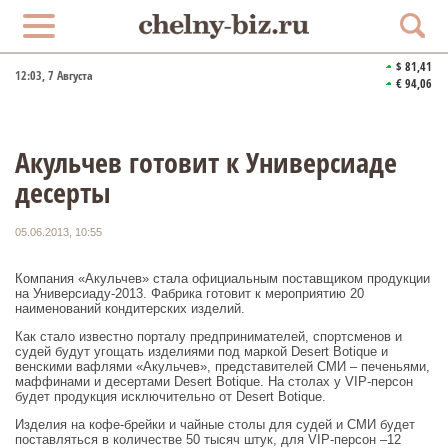
$ 81,41
12:03
, 7 Августа
€ 94,06
Акульчев готовит к Универсиаде
десерты
05.06.2013, 10:55
Компания «Акульчев» стала официальным поставщиком продукции
на Универсиаду-2013. Фабрика готовит к мероприятию 20
наименований кондитерских изделий.
Как стало известно порталу предпринимателей, спортсменов и
судей будут угощать изделиями под маркой Desert Botique и
венскими вафлями «Акульчев», представителей СМИ – печеньями,
маффинами и десертами Desert Botique. На столах у VIP-персон
будет продукция исключительно от Desert Botique.
Изделия на кофе-брейки и чайные столы для судей и СМИ будет
поставляться в количестве 50 тысяч штук, для VIP-персон –12