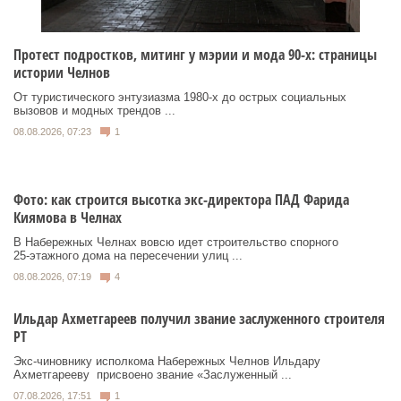
Протест подростков, митинг у мэрии и мода 90-х: страницы
истории Челнов
От туристического энтузиазма 1980‑х до острых социальных
вызовов и модных трендов ...
08.08.2026, 07:23
1
Фото: как строится высотка экс-директора ПАД Фарида
Киямова в Челнах
В Набережных Челнах вовсю идет строительство спорного
25‑этажного дома на пересечении улиц ...
08.08.2026, 07:19
4
Ильдар Ахметгареев получил звание заслуженного строителя
РТ
Экс‑чиновнику исполкома Набережных Челнов Ильдару
Ахметгарееву присвоено звание «Заслуженный ...
07.08.2026, 17:51
1