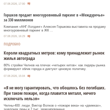
07.08.2026, 17:00
Горшков продает многоуровневый паркинг в «Междуречье»
за 330 миллионов
Компания «АНГ-Холдинг» Алексея Горшкова выставила на продажу
многоуровневый паркинг в ЖК ...
07.08.2026, 16:29
ПОДРОБНО
Короли квадратных метров: кому принадлежит рынок
жилья автограда
80% стройки Челнов на плечах «четырех китов»: как лидеры рынка
формируют облик города и диктуют ценовую политику.
07.08.2026, 15:04
«Я не могу гарантировать, что обошлось без погибших.
При таком пожаре, когда плавится металл, ничего
исключать нельзя»
Челны-400: люди. Виктор Волков о «пожаре века» на «движках»,
эшелонах пены и 7 тыс. эвакуированных.