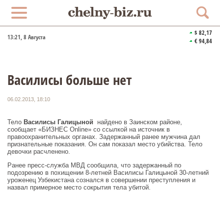
$ 82,17
13:21
, 8 Августа
€ 94,84
Василисы больше нет
06.02.2013, 18:10
Тело
Василисы Галицыной
найдено в Заинском районе,
сообщает «БИЗНЕС Online» со ссылкой на источник в
правоохранительных органах. Задержанный ранее мужчина дал
признательные показания. Он сам показал место убийства. Тело
девочки расчленено.
Ранее пресс-служба МВД сообщила, что задержанный по
подозрению в похищении 8-летней Василисы Галицыной 30-летний
уроженец Узбекистана сознался в совершении преступления и
назвал примерное место сокрытия тела убитой.