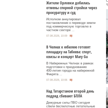
С
Жители Орловки добилась
т
отмены спорной стройки через
прокуратуру и суд
Исполком аннулировал
постановление о переводе земли
под коммерческую торговлю в
частном секторе ...
07.08.2026, 10:09
В Челнах к юбилею готовят
площадку на Табеева: спорт,
квизы и концерт Mary Gu
В Набережных Челнах в рамках
подготовки к празднованию
400‑летия города на набережной
Фикрята ...
07.08.2026, 10:06
Над Татарстаном второй день
подряд сбивают БПЛА
Дежурные силы ПВО сегодня
сбили беспилотные летательные