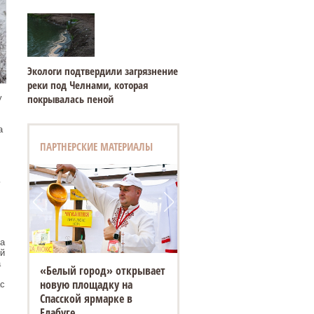
Экологи подтвердили загрязнение
реки под Челнами, которая
покрывалась пеной
у
а
ПАРТНЕРСКИЕ МАТЕРИАЛЫ
ь
а
й
а
«Белый город» открывает
новую площадку на
с
Спасской ярмарке в
Елабуге