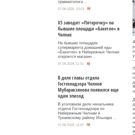
травматолога ...
07.08.2026, 13:03
Х5 заводит «Пятерочку» на
бывшие площади «Бахетле» в
Челнах
Ф
На бывших площадях
р
супермаркета домашней еды
н
«Бахетле» в Набережных Челнах
у
откроется магазин ...
–
07.08.2026, 11:51
П
н
В деле главы отдела
п
д
Гостехнадзора Челнов
Ф
Мубаракзянова появился еще
о
один эпизод
Д
В уголовном деле начальника
д
отдела Гостехнадзора по
а
Набережным Челнам и
н
Тукаевскому району Ильнара ...
л
н
07.08.2026, 11:01
н
ж