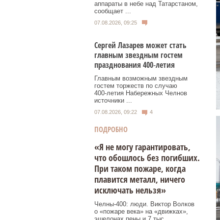
аппараты в небе над Татарстаном,
сообщает ...
07.08.2026, 09:25
Сергей Лазарев может стать
главным звездным гостем
празднования 400‑летия
Главным возможным звездным
гостем торжеств по случаю
400‑летия Набережных Челнов
источники ...
07.08.2026, 09:22
4
ПОДРОБНО
«Я не могу гарантировать,
что обошлось без погибших.
При таком пожаре, когда
плавится металл, ничего
исключать нельзя»
Челны-400: люди. Виктор Волков
о «пожаре века» на «движках»,
эшелонах пены и 7 тыс.