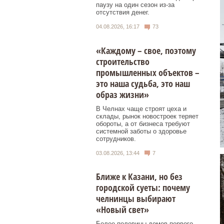
паузу на один сезон из-за
отсутствия денег.
04.08.2026, 16:17
73
«Каждому – свое, поэтому
строительство
промышленных объектов –
это наша судьба, это наш
образ жизни»
В Челнах чаще строят цеха и
склады, рынок новостроек теряет
обороты, а от бизнеса требуют
системной заботы о здоровье
сотрудников.
03.08.2026, 13:44
7
Ближе к Казани, но без
городской суеты: почему
челнинцы выбирают
«Новый свет»
Более половины домов первого