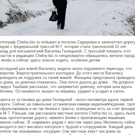
отограф Chelny-biz.ru побывал в поселке Сидоровка и запечатлел дорог
ядом с федеральной трассой М-7, которая стала трагической 12 лет
азад для восьмилетней Василиы Галицыной. С просьбой показать этот
часток в редакцию Chelny-biz.ru неоднократно обращались жители город
 якобы и сейчас здесь опасно ходить, особенно детям.
оследний раз живой Василису видели около подземного перехода, что
апротив Энергостроительного колледжа. До этого места Василису
роводила ее подружка со своей мамой. Женщина предложила проводит
о дома, но девочка отказалась. Она почти дошла до дома… На допросе
аррух Ташбаев рассказал, что заприметил девочку, которая шла вдоль
бочины. Остановился, вышел из машины, ударил и усадил в салон.
орога от остановки до дома Галицыной - около километра вдоль первой
ороги. Сейчас на павильоне установлена камера видеонаблюдения, троп
сфальтирована и не так близка к трассе, освещение есть за счет фонаре
а М-7. Раньше, как рассказали местные жители Chelny-biz.ru, здесь был
ишь протоптанная дорога, намного ближе к проезжающим машинам,
ежели сейчас. В «кармане» рядом с мостом через реку Мелекеску сейча
аходится пост весового контроля с будкой и сотрудником. Каждый день
ители так называемых «огурцов» (так местные зовут три дома на