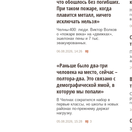
что обошлось без погибших.
к
При таком пожаре, когда
Н
плавится металл, ничего
г
в
исключать нельзя»
0
Челны-400: люди. Виктор Волков
о «пожаре века» на «движках»,
С
эшелонах пены и 7 тыс.
эвакуированных.
06.08.2026, 14:26
П
з
а
«Раньше было два-три
2
человека на место, сейчас –
полтора-два. Это связано с
В
демографической ямой, в
т
которую мы попали»
С
р
В Челнах сократился набор в
г
первые классы, но школы в новых
районах по-прежнему держат
1
нагрузку.
С
05.08.2026, 15:28
3
З