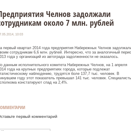
Предприятия Челнов задолжали
сотрудникам около 7 млн. рублей
7.05.2014, 10:03
а первый квартал 2014 года предприятия Набережных Челнов задолжал
воим сотрудникам 6,6 млн. рублей. Интересно, что за аналогичный пери
013 года у организаций из автограда задолженности не оказалось.
о данным исполнительного комитета Набережных Челнов, на 1 апреля
014 года на крупных предприятиях города, которые подлежат
татистическому наблюдению, трудятся боле 137,7 тыс. человек. В
инувшем году этот показатель превышал 141 тыс. человек. Специалист
сполкома констатируют спад на 2,4%.
КОММЕНТАРИИ
ставьте первый комментарий