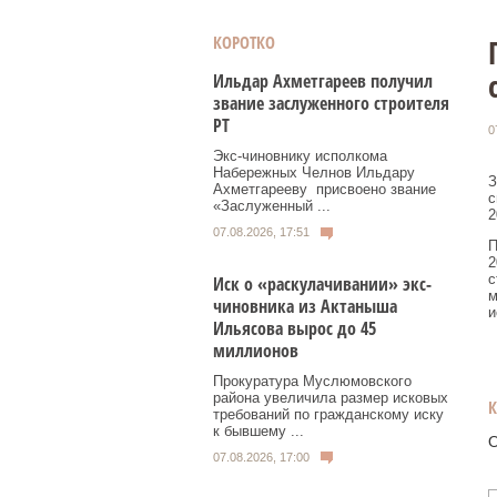
КОРОТКО
Ильдар Ахметгареев получил
звание заслуженного строителя
РТ
0
Экс‑чиновнику исполкома
Набережных Челнов Ильдару
З
Ахметгарееву присвоено звание
с
«Заслуженный ...
2
07.08.2026, 17:51
П
2
с
Иск о «раскулачивании» экс-
м
чиновника из Актаныша
и
Ильясова вырос до 45
миллионов
Прокуратура Муслюмовского
района увеличила размер исковых
требований по гражданскому иску
к бывшему ...
О
07.08.2026, 17:00