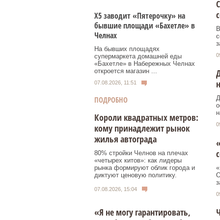
С
Х5 заводит «Пятерочку» на
бывшие площади «Бахетле» в
В
Челнах
с
з
На бывших площадях
0
супермаркета домашней еды
«Бахетле» в Набережных Челнах
откроется магазин ...
07.08.2026, 11:51
Д
ПОДРОБНО
о
н
Короли квадратных метров:
0
кому принадлежит рынок
жилья автограда
«
с
80% стройки Челнов на плечах
«четырех китов»: как лидеры
рынка формируют облик города и
«
диктуют ценовую политику.
О
з
07.08.2026, 15:04
0
«Я не могу гарантировать,
Ч