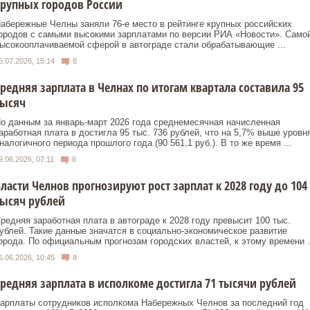
рупных городов России
абережные Челны заняли 76-е место в рейтинге крупных российских
ородов с самыми высокими зарплатами по версии РИА «Новости». Само
ысокооплачиваемой сферой в автограде стали обрабатывающие ...
6.07.2026, 15:14
8
редняя зарплата в Челнах по итогам квартала составила 95
тысяч
о данным за январь-март 2026 года среднемесячная начисленная
аработная плата в достигла 95 тыс. 736 рублей, что на 5,7% выше уровн
налогичного периода прошлого года (90 561,1 руб.). В то же время ...
9.06.2026, 07:11
8
ласти Челнов прогнозируют рост зарплат к 2028 году до 104
ысяч рублей
редняя заработная плата в автограде к 2028 году превысит 100 тыс.
ублей. Такие данные значатся в социально-экономическое развитие
орода. По официальным прогнозам городских властей, к этому времени .
6.06.2026, 10:45
8
редняя зарплата в исполкоме достигла 71 тысячи рублей
арплаты сотрудников исполкома Набережных Челнов за последний год