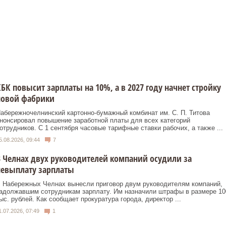
БК повысит зарплаты на 10%, а в 2027 году начнет стройку
новой фабрики
абережночелнинский картонно‑бумажный комбинат им. С. П. Титова
нонсировал повышение заработной платы для всех категорий
отрудников. С 1 сентября часовые тарифные ставки рабочих, а также ...
5.08.2026, 09:44
7
 Челнах двух руководителей компаний осудили за
невыплату зарплаты
 Набережных Челнах вынесли приговор двум руководителям компаний,
адолжавшим сотрудникам зарплату. Им назначили штрафы в размере 10
ыс. рублей. Как сообщает прокуратура города, директор ...
1.07.2026, 07:49
1