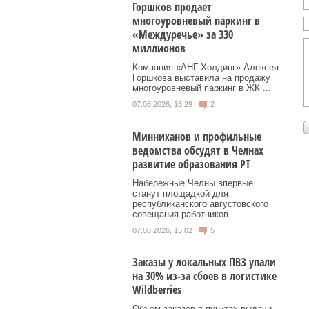
Горшков продает
многоуровневый паркинг в
«Междуречье» за 330
миллионов
Компания «АНГ-Холдинг» Алексея
Горшкова выставила на продажу
многоуровневый паркинг в ЖК ...
07.08.2026, 16:29
2
Минниханов и профильные
ведомства обсудят в Челнах
развитие образования РТ
Набережные Челны впервые
станут площадкой для
республиканского августовского
совещания работников ...
07.08.2026, 15:02
5
Заказы у локальных ПВЗ упали
на 30% из-за сбоев в логистике
Wildberries
Объем заказов в пунктах выдачи