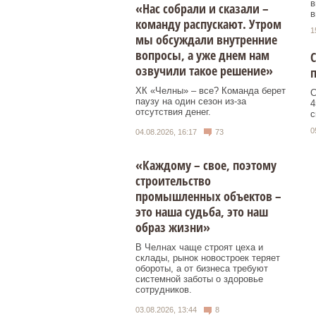
в
«Нас собрали и сказали –
в
команду распускают. Утром
1
мы обсуждали внутренние
вопросы, а уже днем нам
С
озвучили такое решение»
п
ХК «Челны» – все? Команда берет
С
паузу на один сезон из-за
4
отсутствия денег.
с
0
04.08.2026, 16:17
73
«Каждому – свое, поэтому
строительство
промышленных объектов –
это наша судьба, это наш
образ жизни»
В Челнах чаще строят цеха и
склады, рынок новостроек теряет
обороты, а от бизнеса требуют
системной заботы о здоровье
сотрудников.
03.08.2026, 13:44
8