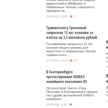
маркетплейса Wildberries в
Набережных Челнах сократился
примерно на ...
07.08.2026, 13:48
1
Травматологу Грязновой
запросили 13 лет колонии за
взятки на 3,5 миллиона рублей
К
Гособвинение запросило 13 лет
колонии общего режима для
известного в Набережных Челнах
Н
травматолога ...
а
07.08.2026, 13:03
14
с
0
В Екатеринбурге
В
протестировали КАМАЗ
новейшего поколения К5
В
На кроссовой трассе «Гора
з
Пильная» в Екатеринбурге прошел
т
тест-драйв автомобилей КАМАЗ
новейшего ...
1
07.08.2026, 11:52