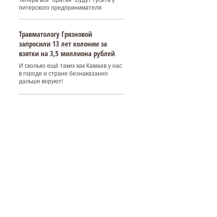
Теперь все "братья" Будут тусить у
питерского предпринимателя
Травматологу Грязновой
запросили 13 лет колонии за
взятки на 3,5 миллиона рублей
И сколько ещё таких как Камаев у нас
в городе и стране безнаказанно
дальше воруют!