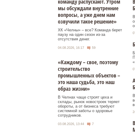
команду распускают. Утром
В
мы обсуждали внутренние
вопросы, а уже днем нам
В
озвучили такое решение»
о
о
ХК «Челны» – все? Команда берет
0
паузу на один сезон из-за
отсутствия денег.
Б
04.08.2026, 16:17
59
Б
П
«Каждому – свое, поэтому
«
строительство
0
промышленных объектов –
А
это наша судьба, это наш
образ жизни»
В
В Челнах чаще строят цеха и
в
склады, рынок новостроек теряет
в
обороты, а от бизнеса требуют
системной заботы о здоровье
2
сотрудников.
В
03.08.2026, 13:44
7