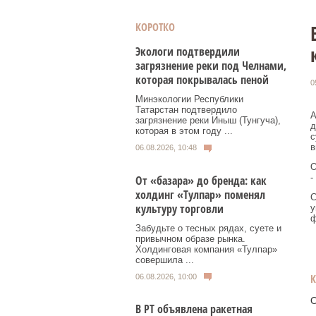
КОРОТКО
Экологи подтвердили
загрязнение реки под Челнами,
которая покрывалась пеной
0
Минэкологии Республики
Татарстан подтвердило
А
загрязнение реки Иныш (Тунгуча),
д
которая в этом году ...
с
в
06.08.2026, 10:48
О
-
От «базара» до бренда: как
холдинг «Тулпар» поменял
С
культуру торговли
у
ф
Забудьте о тесных рядах, суете и
привычном образе рынка.
Холдинговая компания «Тулпар»
совершила ...
06.08.2026, 10:00
О
В РТ объявлена ракетная