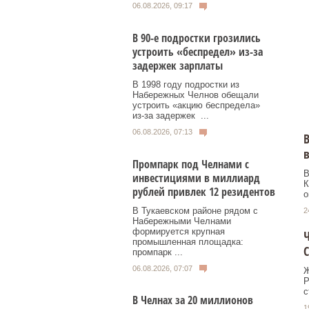
06.08.2026, 09:17
В 90-е подростки грозились
устроить «беспредел» из-за
задержек зарплаты
В 1998 году подростки из
Набережных Челнов обещали
устроить «акцию беспредела»
из‑за задержек ...
06.08.2026, 07:13
В
Промпарк под Челнами с
В
инвестициями в миллиард
К
рублей привлек 12 резидентов
о
В Тукаевском районе рядом с
2
Набережными Челнами
формируется крупная
Ч
промышленная площадка:
промпарк ...
06.08.2026, 07:07
Ж
Р
с
В Челнах за 20 миллионов
1