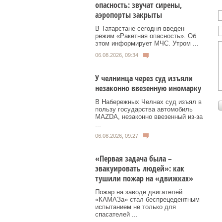
опасность: звучат сирены,
аэропорты закрыты
В Татарстане сегодня введен
режим «Ракетная опасность». Об
этом информирует МЧС. Утром ...
06.08.2026, 09:34
У челнинца через суд изъяли
незаконно ввезенную иномарку
В Набережных Челнах суд изъял в
пользу государства автомобиль
MAZDA, незаконно ввезенный из‑за
...
06.08.2026, 09:27
«Первая задача была –
эвакуировать людей»: как
тушили пожар на «движках»
Пожар на заводе двигателей
«КАМАЗа» стал беспрецедентным
испытанием не только для
спасателей ...