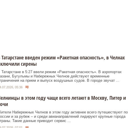
 Татарстане введен режим «Ракетная опасность», в Челнах
включили сирены
 Татарстане в 5:27 ввели режим «Ракетная опасность». В аэропортах
азани, Бугульмы и Набережных Челнов действуют временные
граничения на прием и выпуск воздушных судов. В городе звучат ...
4.07.2026, 05:36
елнинцы в этом году чаще всего летают в Москву, Питер и
Сочи
ители Набережных Челнов в этом году активнее всего путешествуют по
оссии и за рубеж – и среди авианаправлений лидируют крупные города
траны. Такие данные приводит сервис ...
9.07.2026, 07:01