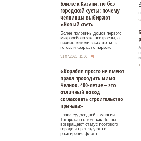
Ближе к Казани, но без
В
П
городской суеты: почему
п
челнинцы выбирают
2
«Новый свет»
Б
Более половины домов первого
р
микрорайона уже построены, а
первые жители заселяются в
готовый квартал с парком.
А
п
31.07.2026, 11:00
и
1
«Корабли просто не имеют
права проходить мимо
Челнов. 400-летие – это
отличный повод
согласовать строительство
причала»
Глава судоходной компании
Татарстана о том, как Челны
возвращают статус портового
города и претендуют на
расширение флота.