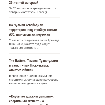
25-летней историей
За 20 миллионов арендное место с
товарным остатком. Класс ;)
На Чулман освободили
территорию под стройку: снесли
АЗС, шиномонтаж переехал
т
У нас есть стадионы в парке Гренада
и на ГЭСе, можете туда ходить.
Только вот смотреть ...
Тhe Нatters, Тямаев, Тухватуллин
и салют – как Нижнекамск
отметит юбилей
В сравнении с челнинским днем
строителя выступающие на уровень
выше, может деньги на день ...
«Клубы не должны умирать»:
спортивный эксперт – о