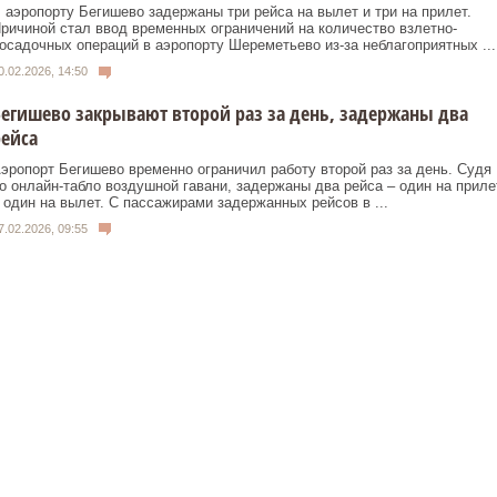
 аэропорту Бегишево задержаны три рейса на вылет и три на прилет.
ричиной стал ввод временных ограничений на количество взлетно-
осадочных операций в аэропорту Шереметьево из-за неблагоприятных ...
0.02.2026, 14:50
егишево закрывают второй раз за день, задержаны два
ейса
эропорт Бегишево временно ограничил работу второй раз за день. Судя
о онлайн-табло воздушной гавани, задержаны два рейса – один на приле
 один на вылет. С пассажирами задержанных рейсов в ...
7.02.2026, 09:55