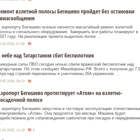
емонт взлетной полосы Бегишево пройдет без остановки
авиасообщения
 аэропорту Бегишево осенью начнется масштабный ремонт взлетной
олосы и сигнального оборудования. Завершить все работы планируют в
027 году. На реализацию проекта выделено более ...
0.06.2026, 07:06
 небе над Татарстаном сбит беспилотник
ежурные силы ПВО сегодня ночью сбили вражеский беспилотник над
атарстаном. Об этом сообщает Минобороны РФ. Всего с полуночи до 7.
тра над страной перехвачены и уничтожены 264 украинских ...
8.05.2026, 08:10
эропорт Бегишево протестирует «Атом» на взлетно-
осадочной полосе
 аэропорту Бегишево запустили в тестовую эксплуатацию отечественны
лектромобиль «Атом». Она продлится три месяца. Машина будет
адействована для сопровождения самолетов при посадке и передвижен
.
0.04.2026, 12:19
6