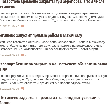
 Татарстане временно закрыты три аэропорта, в том числе
Бегишево
 аэропортах Казани, Нижнекамска и Бугульмы введены временные
граничения на прием и выпуск воздушных судов. Они необходимы для
беспечения безопасности полетов. Судя по онлайн-табло, в Бегишево ...
7.03.2026, 07:27
егишево запустит прямые рейсы в Махачкалу
егишево готовится открыть новое авианаправление – рейс в Махачкалу.
олеты будут выполняться до двух раз в неделю на воздушном судне
Эмбраер 190» с компоновкой 110 пассажирских мест. Время в пути ...
7.03.2026, 07:13
3
эропорт Бегишево закрыт, в Альметьевске объявлена атака
БПЛА
 аэропорту Бегишево введены временные ограничения на прием и выпус
оздушных судов. Судя по онлайн-табло, задержан один самолет на
ылет. В Альметьевске тем временем объявлена угроза атаки ...
4.02.2026, 09:05
 Бегишево задержаны рейсы из-за погодных условий в
Москве