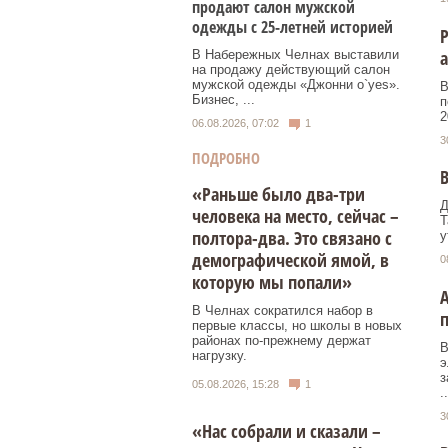
продают салон мужской
одежды с 25-летней историей
Р
В Набережных Челнах выставили
на продажу действующий салон
мужской одежды «Джонни о`yes».
В
Бизнес, ...
п
2
06.08.2026, 07:02
1
3
ПОДРОБНО
В
«Раньше было два-три
Д
человека на место, сейчас –
Т
полтора-два. Это связано с
у
демографической ямой, в
0
которую мы попали»
А
В Челнах сократился набор в
п
первые классы, но школы в новых
районах по-прежнему держат
В
нагрузку.
э
з
05.08.2026, 15:28
1
..
3
«Нас собрали и сказали –