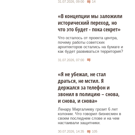
31.07.2026, 09:00
14
«В концепции мы заложили
исторический переход, но
что это будет - пока секрет»
Что осталось от проекта центра,
почему работы советских
архитекторов остались на бумаге и
как будет развиваться территория?
31.07.2026, 07:00
«Я не убежал, не стал
драться, не мстил. Я
держался за телефон и
звонил в полицию – снова,
и снова, и снова»
Ленару Миргалиеву грозит 6 лет
колонии. Что говорил бизнесмен в
своем последнем слове и на чем
настаивали защитники.
30.07.2026, 14:35
105