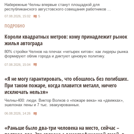
Набережные Челны впервые станут площадкой для
республиканского августовского совещания работников ...
07.08.2026, 15:02
5
ПОДРОБНО
Короли квадратных метров: кому принадлежит рынок
жилья автограда
80% стройки Челнов на плечах «четырех китов»: как лидеры рынка
формируют облик города и диктуют ценовую политику.
07.08.2026, 15:04
«Я не могу гарантировать, что обошлось без погибших.
При таком пожаре, когда плавится металл, ничего
исключать нельзя»
Челны-400: люди. Виктор Волков о «пожаре века» на «движках»,
эшелонах пены и 7 тыс. эвакуированных.
06.08.2026, 14:26
«Раньше было два-три человека на место, сейчас –