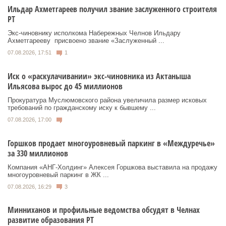
Ильдар Ахметгареев получил звание заслуженного строителя
РТ
Экс‑чиновнику исполкома Набережных Челнов Ильдару
Ахметгарееву присвоено звание «Заслуженный ...
07.08.2026, 17:51
1
Иск о «раскулачивании» экс-чиновника из Актаныша
Ильясова вырос до 45 миллионов
Прокуратура Муслюмовского района увеличила размер исковых
требований по гражданскому иску к бывшему ...
07.08.2026, 17:00
Горшков продает многоуровневый паркинг в «Междуречье»
за 330 миллионов
Компания «АНГ-Холдинг» Алексея Горшкова выставила на продажу
многоуровневый паркинг в ЖК ...
07.08.2026, 16:29
3
Минниханов и профильные ведомства обсудят в Челнах
развитие образования РТ