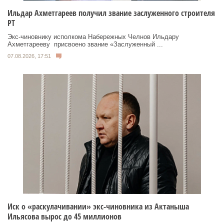
Ильдар Ахметгареев получил звание заслуженного строителя
РТ
Экс‑чиновнику исполкома Набережных Челнов Ильдару
Ахметгарееву присвоено звание «Заслуженный ...
07.08.2026, 17:51
Иск о «раскулачивании» экс-чиновника из Актаныша
Ильясова вырос до 45 миллионов