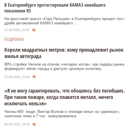
В Екатеринбурге протестировали КАМАЗ новейшего
поколения К5
На кроссовой трассе «Гора Пильная» в Екатеринбурге прошел тест-
драйв автомобилей КАМАЗ новейшего ...
07.08.2026, 11:52
ПОДРОБНО
Короли квадратных метров: кому принадлежит рынок
жилья автограда
80% стройки Челнов на плечах «четырех китов»: как лидеры рынка
формируют облик города и диктуют ценовую политику.
07.08.2026, 15:04
«Я не могу гарантировать, что обошлось без погибших.
При таком пожаре, когда плавится металл, ничего
исключать нельзя»
Челны-400: люди. Виктор Волков о «пожаре века» на «движках»,
эшелонах пены и 7 тыс. эвакуированных.
06.08.2026, 14:26