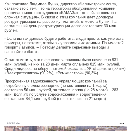
Как пояснила Людмила Луник, директор «Челныстройремонт»,
связано это с тем, что на территории обслуживания компании
проживает много сотрудников «КАМАЗа», где сейчас «немного
сложная ситуация». В связи с этим компания дает договоры
реструктуризации на рассрочку платежей, отметила Луник. На
сегодняшний день реструктуризация долга составляет 30 млн.
рублей.
- Если вы так дальше будете работать, люди просто, как уже есть
примеры, не захотят, чтобы вы управляли их домами. Понимаете? –
говорит Латыпов. – Поэтому делайте серьезные выводы и
начинайте работать.
Стоит отметить, что в феврале челнинцам было начислено 931
млн. рублей, из них за 28 дней марта оплачено 815 млн. рублей.
Среди лидеров по сбору платежей оказались УК «Паритет» (90,5%),
«Электротехников» (90,2%), «Ремжилстрой» (90,3%).
Просроченная задолженность управляющих компаний за
потребленную электроэнергию (по состоянию на 1 марта)
составила 56 млн. рублей, за теплоэнергию (на 28 марта) – 283
млн. Долг УК по услуге водоснабжения и водоотведения
составляет 84,1 млн. рублей (по состоянию на 21 марта).
РЕКЛАМА