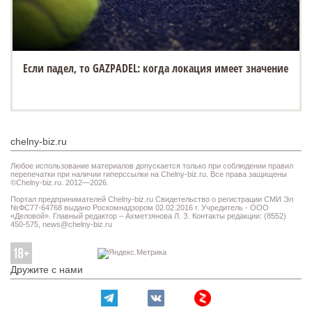
Если падел, то GAZPADEL: когда локация имеет значение
chelny-biz.ru
Любое использование материалов допускается только при соблюдении правил
перепечатки при наличии гиперссылки на Chelny-biz.ru. Все права защищены
©Chelny-biz.ru. 2012—2026.
Портал предпринимателей Chelny-biz.ru Свидетельство о регистрации СМИ Эл
№ФС77-64768 выдано Роскомнадзором 02.02.2016 г. Учредитель - ООО
«Деловой». Главный редактор – Ахметзянова Л. З. Контакты редакции: (8552)
450-575,
news@chelny-biz.ru
Дружите с нами