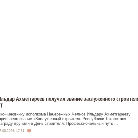
льдар Ахметгареев получил звание заслуженного строител
Т
кс‑чиновнику исполкома Набережных Челнов Ильдару Ахметгарееву
рисвоено звание «Заслуженный строитель Республики Татарстан».
аграду вручили в День строителя. Профессиональный путь ...
7.08.2026, 17:51