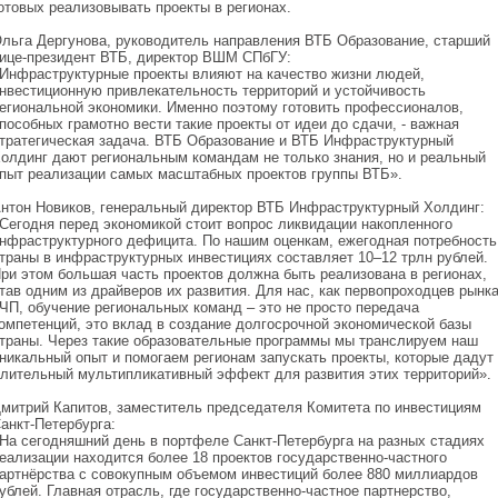
отовых реализовывать проекты в регионах.
льга Дергунова, руководитель направления ВТБ Образование, старший
ице-президент ВТБ, директор ВШМ СПбГУ:
Инфраструктурные проекты влияют на качество жизни людей,
нвестиционную привлекательность территорий и устойчивость
егиональной экономики. Именно поэтому готовить профессионалов,
пособных грамотно вести такие проекты от идеи до сдачи, - важная
тратегическая задача. ВТБ Образование и ВТБ Инфраструктурный
олдинг дают региональным командам не только знания, но и реальный
пыт реализации самых масштабных проектов группы ВТБ».
нтон Новиков, генеральный директор ВТБ Инфраструктурный Холдинг:
Сегодня перед экономикой стоит вопрос ликвидации накопленного
нфраструктурного дефицита. По нашим оценкам, ежегодная потребность
траны в инфраструктурных инвестициях составляет 10–12 трлн рублей.
ри этом большая часть проектов должна быть реализована в регионах,
тав одним из драйверов их развития. Для нас, как первопроходцев рынк
ЧП, обучение региональных команд – это не просто передача
омпетенций, это вклад в создание долгосрочной экономической базы
траны. Через такие образовательные программы мы транслируем наш
никальный опыт и помогаем регионам запускать проекты, которые дадут
лительный мультипликативный эффект для развития этих территорий».
митрий Капитов, заместитель председателя Комитета по инвестициям
анкт-Петербурга:
На сегодняшний день в портфеле Санкт-Петербурга на разных стадиях
еализации находится более 18 проектов государственно-частного
артнёрства с совокупным объемом инвестиций более 880 миллиардов
ублей. Главная отрасль, где государственно-частное партнерство,