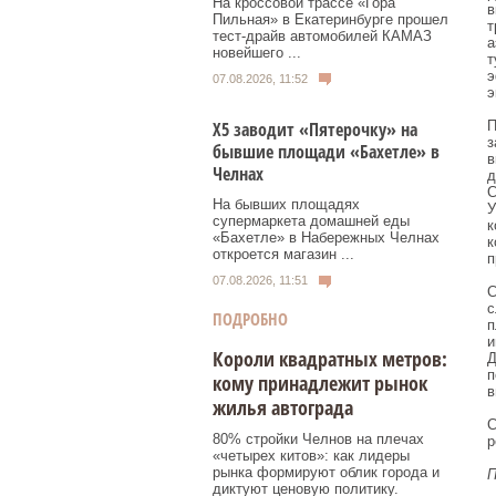
На кроссовой трассе «Гора
в
Пильная» в Екатеринбурге прошел
т
тест-драйв автомобилей КАМАЗ
а
новейшего ...
т
э
07.08.2026, 11:52
э
Х5 заводит «Пятерочку» на
П
з
бывшие площади «Бахетле» в
в
Челнах
д
С
На бывших площадях
У
супермаркета домашней еды
к
«Бахетле» в Набережных Челнах
к
откроется магазин ...
п
07.08.2026, 11:51
С
с
ПОДРОБНО
п
и
Короли квадратных метров:
Д
п
кому принадлежит рынок
в
жилья автограда
С
80% стройки Челнов на плечах
р
«четырех китов»: как лидеры
рынка формируют облик города и
П
диктуют ценовую политику.