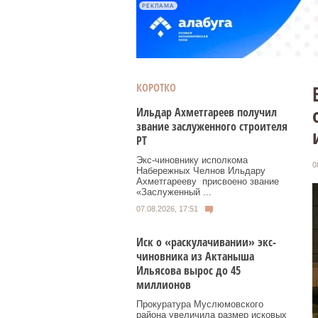
РЕКЛАМА
КОРОТКО
Ильдар Ахметгареев получил
звание заслуженного строителя
РТ
Экс‑чиновнику исполкома
0
Набережных Челнов Ильдару
Ахметгарееву присвоено звание
«Заслуженный ...
07.08.2026, 17:51
Иск о «раскулачивании» экс-
чиновника из Актаныша
Ильясова вырос до 45
миллионов
Прокуратура Муслюмовского
района увеличила размер исковых