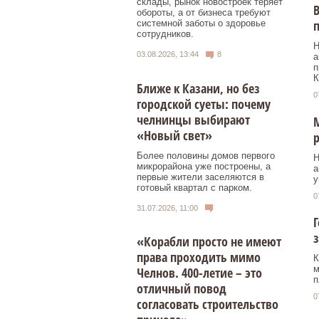
склады, рынок новостроек теряет
В
обороты, а от бизнеса требуют
п
системной заботы о здоровье
сотрудников.
Н
03.08.2026, 13:44
8
а
п
К
Ближе к Казани, но без
0
городской суеты: почему
челнинцы выбирают
М
«Новый свет»
р
Более половины домов первого
Н
микрорайона уже построены, а
а
первые жители заселяются в
у
готовый квартал с парком.
0
31.07.2026, 11:00
з
«Корабли просто не имеют
права проходить мимо
К
м
Челнов. 400-летие – это
п
отличный повод
0
согласовать строительство