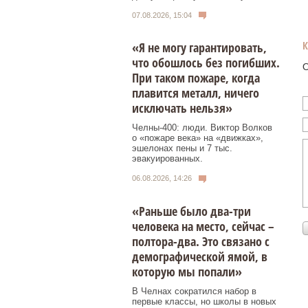
07.08.2026, 15:04
«Я не могу гарантировать,
что обошлось без погибших.
О
При таком пожаре, когда
плавится металл, ничего
исключать нельзя»
Челны-400: люди. Виктор Волков
о «пожаре века» на «движках»,
эшелонах пены и 7 тыс.
эвакуированных.
06.08.2026, 14:26
«Раньше было два-три
человека на место, сейчас –
полтора-два. Это связано с
демографической ямой, в
которую мы попали»
В Челнах сократился набор в
первые классы, но школы в новых