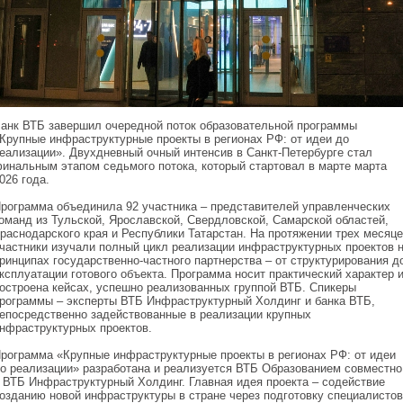
анк ВТБ завершил очередной поток образовательной программы
Крупные инфраструктурные проекты в регионах РФ: от идеи до
еализации». Двухдневный очный интенсив в Санкт-Петербурге стал
инальным этапом седьмого потока, который стартовал в марте марта
026 года.
рограмма объединила 92 участника – представителей управленческих
оманд из Тульской, Ярославской, Свердловской, Самарской областей,
раснодарского края и Республики Татарстан. На протяжении трех месяце
частники изучали полный цикл реализации инфраструктурных проектов 
ринципах государственно-частного партнерства – от структурирования д
ксплуатации готового объекта. Программа носит практический характер 
остроена кейсах, успешно реализованных группой ВТБ. Спикеры
рограммы – эксперты ВТБ Инфраструктурный Холдинг и банка ВТБ,
епосредственно задействованные в реализации крупных
нфраструктурных проектов.
рограмма «Крупные инфраструктурные проекты в регионах РФ: от идеи
о реализации» разработана и реализуется ВТБ Образованием совместно
 ВТБ Инфраструктурный Холдинг. Главная идея проекта – содействие
озданию новой инфраструктуры в стране через подготовку специалистов