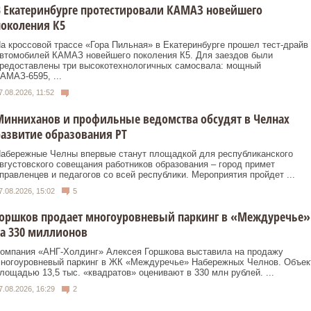
 Екатеринбурге протестировали КАМАЗ новейшего
околения К5
а кроссовой трассе «Гора Пильная» в Екатеринбурге прошел тест-драйв
втомобилей КАМАЗ новейшего поколения К5. Для заездов были
редоставлены три высокотехнологичных самосвала: мощный
АМАЗ-6595, ...
7.08.2026, 11:52
инниханов и профильные ведомства обсудят в Челнах
азвитие образования РТ
абережные Челны впервые станут площадкой для республиканского
вгустовского совещания работников образования – город примет
правленцев и педагогов со всей республики. Мероприятия пройдет ...
7.08.2026, 15:02
5
Горшков продает многоуровневый паркинг в «Междуречье»
а 330 миллионов
омпания «АНГ-Холдинг» Алексея Горшкова выставила на продажу
ногоуровневый паркинг в ЖК «Междуречье» Набережных Челнов. Объек
лощадью 13,5 тыс. «квадратов» оценивают в 330 млн рублей. ...
7.08.2026, 16:29
2