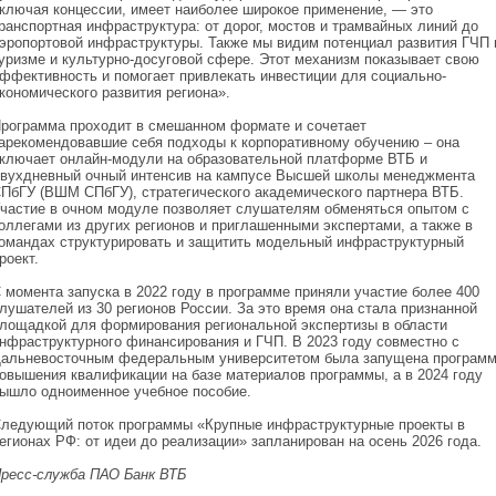
ключая концессии, имеет наиболее широкое применение, — это
ранспортная инфраструктура: от дорог, мостов и трамвайных линий до
эропортовой инфраструктуры. Также мы видим потенциал развития ГЧП 
уризме и культурно-досуговой сфере. Этот механизм показывает свою
ффективность и помогает привлекать инвестиции для социально-
кономического развития региона».
рограмма проходит в смешанном формате и сочетает
арекомендовавшие себя подходы к корпоративному обучению – она
ключает онлайн-модули на образовательной платформе ВТБ и
вухдневный очный интенсив на кампусе Высшей школы менеджмента
ПбГУ (ВШМ СПбГУ), стратегического академического партнера ВТБ.
частие в очном модуле позволяет слушателям обменяться опытом с
оллегами из других регионов и приглашенными экспертами, а также в
омандах структурировать и защитить модельный инфраструктурный
роект.
 момента запуска в 2022 году в программе приняли участие более 400
лушателей из 30 регионов России. За это время она стала признанной
лощадкой для формирования региональной экспертизы в области
нфраструктурного финансирования и ГЧП. В 2023 году совместно с
альневосточным федеральным университетом была запущена програм
овышения квалификации на базе материалов программы, а в 2024 году
ышло одноименное учебное пособие.
ледующий поток программы «Крупные инфраструктурные проекты в
егионах РФ: от идеи до реализации» запланирован на осень 2026 года.
ресс-служба ПАО Банк ВТБ