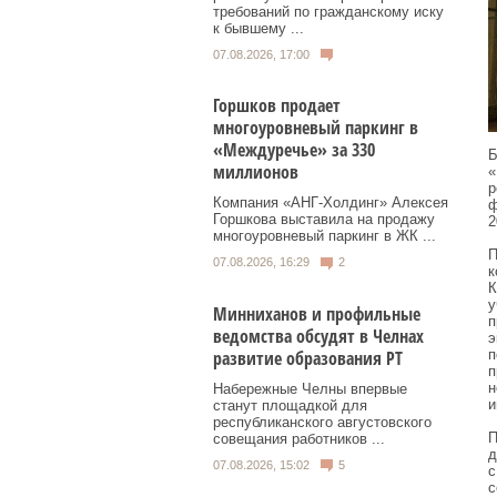
требований по гражданскому иску
к бывшему ...
07.08.2026, 17:00
Горшков продает
многоуровневый паркинг в
«Междуречье» за 330
Б
миллионов
«
р
Компания «АНГ-Холдинг» Алексея
ф
Горшкова выставила на продажу
2
многоуровневый паркинг в ЖК ...
П
07.08.2026, 16:29
2
к
К
у
Минниханов и профильные
п
ведомства обсудят в Челнах
э
развитие образования РТ
п
п
н
Набережные Челны впервые
и
станут площадкой для
республиканского августовского
П
совещания работников ...
д
07.08.2026, 15:02
5
с
с