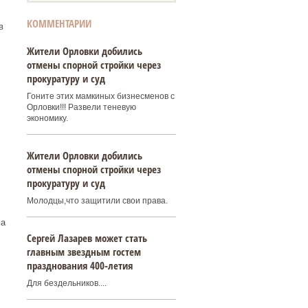
КОММЕНТАРИИ
в
Жители Орловки добились
отмены спорной стройки через
прокуратуру и суд
Гоните этих мамкиных бизнесменов с
Орловки!!! Развели теневую
экономику.
Жители Орловки добились
отмены спорной стройки через
прокуратуру и суд
Молодцы,что защитили свои права.
ма
Сергей Лазарев может стать
главным звездным гостем
празднования 400‑летия
Для бездельников....