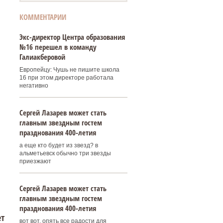
КОММЕНТАРИИ
Экс-директор Центра образования
№16 перешел в команду
Галиакберовой
Европейцу: Чушь не пишите школа
16 при этом директоре работала
негативно
Сергей Лазарев может стать
главным звездным гостем
празднования 400‑летия
а еще кто будет из звезд? в
альметьевск обычно три звезды
приезжают
Сергей Лазарев может стать
главным звездным гостем
празднования 400‑летия
ет
вот вот, опять все радости для