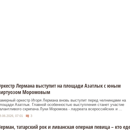
ркестр Лермана выступит на площади Азатлык с юным
виртуозом Моромовым
амерный оркестр Игоря Лермана вновь выступит перед челнинцами на
лощади Азатлык. Главной особенностью выступления станет участие
алантливого скрипача Луки Моромова - лауреата всероссийских и ...
8.06.2026, 07:01
3
ерман, татарский рок и ливанская оперная певица – кто ед