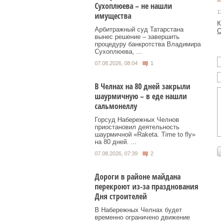
Сухоплюева – не нашли
1
имущества
К
Арбитражный суд Татарстана
О
вынес решение – завершить
процедуру банкротства Владимира
Сухоплюева, ...
07.08.2026, 08:04
1
В Челнах на 80 дней закрыли
шаурмичную – в еде нашли
сальмонеллу
Горсуд Набережных Челнов
приостановил деятельность
шаурмичной «Raketa. Time to fly»
на 80 дней. ...
07.08.2026, 07:39
2
Дороги в районе майдана
перекроют из-за празднования
Дня строителей
В Набережных Челнах будет
временно ограничено движение