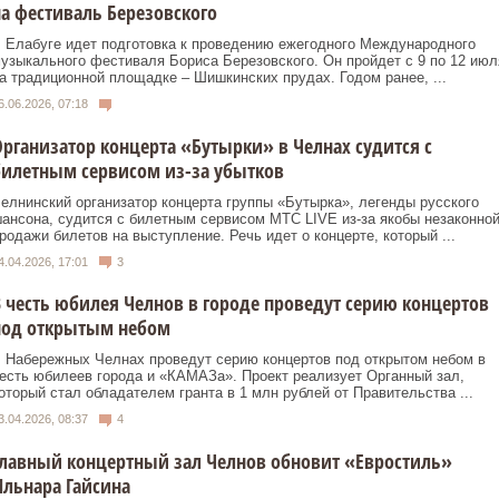
а фестиваль Березовского
 Елабуге идет подготовка к проведению ежегодного Международного
узыкального фестиваля Бориса Березовского. Он пройдет с 9 по 12 июл
а традиционной площадке – Шишкинских прудах. Годом ранее, ...
6.06.2026, 07:18
рганизатор концерта «Бутырки» в Челнах судится с
илетным сервисом из-за убытков
елнинский организатор концерта группы «Бутырка», легенды русского
ансона, судится с билетным сервисом МТС LIVE из-за якобы незаконно
родажи билетов на выступление. Речь идет о концерте, который ...
4.04.2026, 17:01
3
 честь юбилея Челнов в городе проведут серию концертов
под открытым небом
 Набережных Челнах проведут серию концертов под открытом небом в
есть юбилеев города и «КАМАЗа». Проект реализует Органный зал,
оторый стал обладателем гранта в 1 млн рублей от Правительства ...
3.04.2026, 08:37
4
лавный концертный зал Челнов обновит «Евростиль»
льнара Гайсина