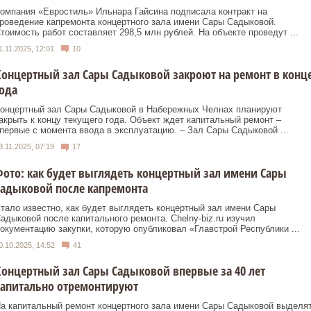
омпания «Евростиль» Ильнара Гайсина подписала контракт на
роведение капремонта концертного зала имени Сары Садыковой.
тоимость работ составляет 298,5 млн рублей. На объекте проведут ...
1.11.2025, 12:01
10
онцертный зал Сары Садыковой закроют на ремонт в конц
ода
онцертный зал Сары Садыковой в Набережных Челнах планируют
акрыть к концу текущего года. Объект ждет капитальный ремонт –
первые с момента ввода в эксплуатацию. – Зал Сары Садыковой ...
3.11.2025, 07:19
17
ото: как будет выглядеть концертный зал имени Сары
адыковой после капремонта
тало известно, как будет выглядеть концертный зал имени Сары
адыковой после капитального ремонта. Сhelny-biz.ru изучил
окументацию закупки, которую опубликовал «Главстрой Республики ...
0.10.2025, 14:52
41
онцертный зал Сары Садыковой впервые за 40 лет
капитально отремонтируют
а капитальный ремонт концертного зала имени Сары Садыковой выделя