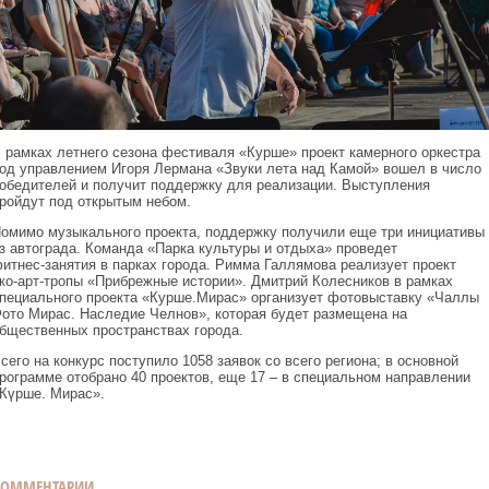
 рамках летнего сезона фестиваля «Курше» проект камерного оркестра
од управлением Игоря Лермана «Звуки лета над Камой» вошел в число
обедителей и получит поддержку для реализации. Выступления
ройдут под открытым небом.
омимо музыкального проекта, поддержку получили еще три инициативы
з автограда. Команда «Парка культуры и отдыха» проведет
итнес‑занятия в парках города. Римма Галлямова реализует проект
ко‑арт‑тропы «Прибрежные истории». Дмитрий Колесников в рамках
пециального проекта «Кyрше.Мирас» организует фотовыставку «Чаллы
ото Мирас. Наследие Челнов», которая будет размещена на
бщественных пространствах города.
сего на конкурс поступило 1058 заявок со всего региона; в основной
рограмме отобрано 40 проектов, еще 17 – в специальном направлении
Күрше. Мирас».
КОММЕНТАРИИ