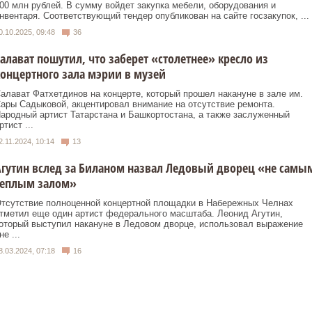
00 млн рублей. В сумму войдет закупка мебели, оборудования и
нвентаря. Соответствующий тендер опубликован на сайте госзакупок, ...
0.10.2025, 09:48
36
алават пошутил, что заберет «столетнее» кресло из
онцертного зала мэрии в музей
алават Фатхетдинов на концерте, который прошел накануне в зале им.
ары Садыковой, акцентировал внимание на отсутствие ремонта.
ародный артист Татарстана и Башкортостана, а также заслуженный
ртист ...
2.11.2024, 10:14
13
гутин вслед за Биланом назвал Ледовый дворец «не самы
теплым залом»
тсутствие полноценной концертной площадки в Набережных Челнах
тметил еще один артист федерального масштаба. Леонид Агутин,
оторый выступил накануне в Ледовом дворце, использовал выражение
не ...
8.03.2024, 07:18
16