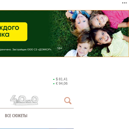
$ 81,41
€ 94,06
ВСЕ СЮЖЕТЫ