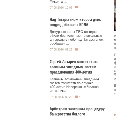
Фикрята ...
07.08.2026, 10:06
Над Татарстаном второй день
подряд сбивают БПЛА
Дежурные силы ПВО сегодня
сбили беспилотные летательные
В
аппараты в небе над Татарстаном,
п
сообщает ...
п
п
07.08.2026, 09:25
П
и
Сергей Лазарев может стать
ф
главным звездным гостем
э
с
празднования 400‑летия
Ф
о
Главным возможным звездным
гостем торжеств по случаю
В
400‑летия Набережных Челнов
п
источники ...
«
07.08.2026, 09:22
4
Арбитраж завершил процедуру
банкротства беглого