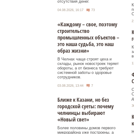
отсутствия денег.
К
п
04.08.2026, 16:17
73
С
2
«Каждому – свое, поэтому
строительство
К
промышленных объектов –
г
это наша судьба, это наш
К
образ жизни»
з
в
В Челнах чаще строят цеха и
склады, рынок новостроек теряет
1
обороты, а от бизнеса требуют
системной заботы о здоровье
Ф
сотрудников.
С
03.08.2026, 13:44
7
С
С
Ближе к Казани, но без
д
городской суеты: почему
3
челнинцы выбирают
К
«Новый свет»
Более половины домов первого
Н
микрорайона уже построены, а