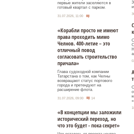
3
первые жители заселяются в
и
готовый квартал с парком.
3
31.07.2026, 11:00
С
«Корабли просто не имеют
к
права проходить мимо
С
Челнов. 400-летие – это
С
отличный повод
Н
а
согласовать строительство
0
причала»
А
Глава судоходной компании
Татарстана о том, как Челны
возвращают статус портового
города и претендуют на
О
расширение флота.
о
к
31.07.2026, 09:00
14
«
1
«В концепции мы заложили
исторический переход, но
что это будет - пока секрет»
Что осталось от проекта центра,