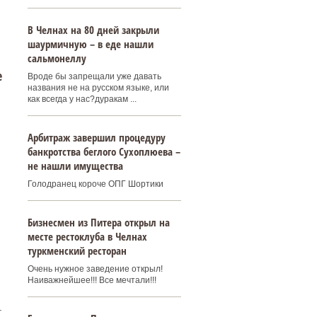
В Челнах на 80 дней закрыли
шаурмичную – в еде нашли
сальмонеллу
е
Вроде бы запрещали уже давать
названия не на русском языке, или
как всегда у нас?дуракам ...
Арбитраж завершил процедуру
банкротства беглого Сухоплюева –
не нашли имущества
Голодранец короче ОПГ Шортики
Бизнесмен из Питера открыл на
месте рестоклуба в Челнах
туркменский ресторан
Очень нужное заведение открыл!
Наиважнейшее!!! Все мечтали!!!
т