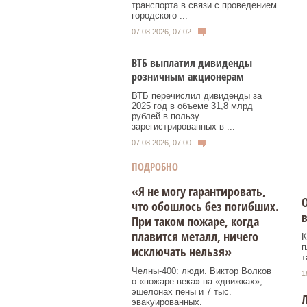
транспорта в связи с проведением
городского ...
07.08.2026, 07:02
ВТБ выплатил дивиденды
розничным акционерам
ВТБ перечислил дивиденды за
2025 год в объеме 31,8 млрд
рублей в пользу
зарегистрированных в ...
07.08.2026, 07:00
ПОДРОБНО
«Я не могу гарантировать,
О
что обошлось без погибших.
При таком пожаре, когда
плавится металл, ничего
К
п
исключать нельзя»
т
Челны-400: люди. Виктор Волков
1
о «пожаре века» на «движках»,
эшелонах пены и 7 тыс.
Л
эвакуированных.