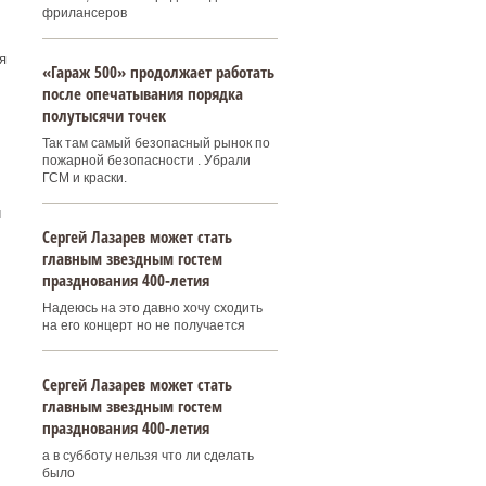
фрилансеров
я
«Гараж 500» продолжает работать
после опечатывания порядка
полутысячи точек
Так там самый безопасный рынок по
пожарной безопасности . Убрали
ГСМ и краски.
й
Сергей Лазарев может стать
главным звездным гостем
празднования 400‑летия
Надеюсь на это давно хочу сходить
на его концерт но не получается
Сергей Лазарев может стать
главным звездным гостем
празднования 400‑летия
а в субботу нельзя что ли сделать
было