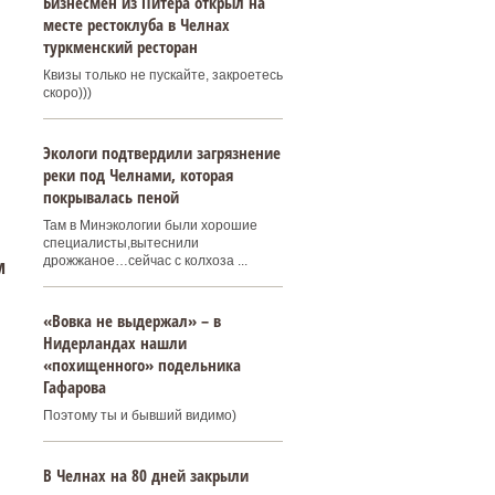
Бизнесмен из Питера открыл на
месте рестоклуба в Челнах
туркменский ресторан
Квизы только не пускайте, закроетесь
скоро)))
Экологи подтвердили загрязнение
реки под Челнами, которая
покрывалась пеной
Там в Минэкологии были хорошие
специалисты,вытеснили
м
дрожжаное…сейчас с колхоза ...
«Вовка не выдержал» – в
Нидерландах нашли
«похищенного» подельника
Гафарова
Поэтому ты и бывший видимо)
В Челнах на 80 дней закрыли