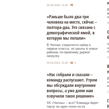
н
06.08.2026, 14:26
В
м
«Раньше было два-три
н
человека на место, сейчас –
0
полтора-два. Это связано с
О
демографической ямой, в
б
которую мы попали»
Ч
В Челнах сократился набор в
ш
первые классы, но школы в новых
п
районах по-прежнему держат
нагрузку.
2
05.08.2026, 15:28
3
В
«Нас собрали и сказали –
В
команду распускают. Утром
ч
мы обсуждали внутренние
к
вопросы, а уже днем нам
1
озвучили такое решение»
Г
ХК «Челны» – все? Команда берет
И
паузу на один сезон из-за