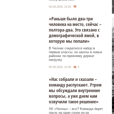
06.08.2026, 14:26
«Раньше было два-три
человека на место, сейчас –
полтора-два. Это связано с
демографической ямой, в
которую мы попали»
В Челнах сократился набор в
первые классы, но школы в новых
районах по-прежнему держат
нагрузку.
05.08.2026, 15:28
3
«Нас собрали и сказали –
команду распускают. Утром
мы обсуждали внутренние
вопросы, а уже днем нам
озвучили такое решение»
ХК «Челны» – все? Команда берет
паузу на один сезон из-за