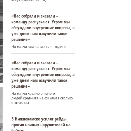
могут извести, не то, ...
«Нас собрали и сказали –
команду распускают. Утром мы
обсуждали внутренние вопросы, а
уже днем нам озвучили такое
решение»
На матчи камаза меньше ходило.
«Нас собрали и сказали –
команду распускают. Утром мы
обсуждали внутренние вопросы, а
уже днем нам озвучили такое
решение»
На матчи ходило оч.много
людей.сравните на фк камаз сколько
и хк челны
В Нижнекамске усилят рейды
против ночных нарушителей на
байках