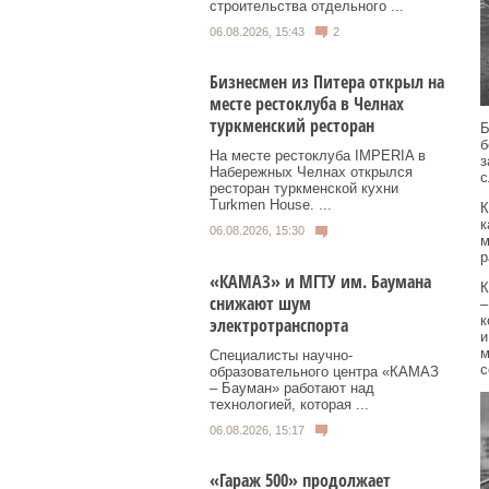
строительства отдельного ...
06.08.2026, 15:43
2
Бизнесмен из Питера открыл на
месте рестоклуба в Челнах
туркменский ресторан
Б
б
На месте рестоклуба IMPERIA в
з
Набережных Челнах открылся
с
ресторан туркменской кухни
Turkmen House. ...
К
к
06.08.2026, 15:30
м
р
«КАМАЗ» и МГТУ им. Баумана
К
снижают шум
–
к
электротранспорта
и
м
Специалисты научно-
с
образовательного центра «КАМАЗ
– Бауман» работают над
технологией, которая ...
06.08.2026, 15:17
«Гараж 500» продолжает