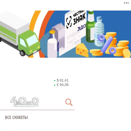
$ 81,41
€ 94,06
ВСЕ СЮЖЕТЫ