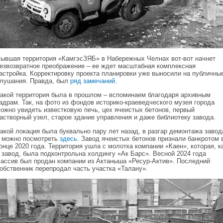
ывшая территория «КамгэсЗЯБ» в Набережных Челнах вот-вот начнет
езвозвратное преображение – ее ждет масштабная комплексная
астройка. Корректировку проекта планировки уже выносили на публичны
лушания. Правда, был
ряд замечаний
.
акой территория была в прошлом – вспоминаем благодаря архивным
адрам. Так, на фото из фондов историко-краеведческого музея города
ожно увидеть известковую печь, цех ячеистых бетонов, первый
астворный узел, старое здание управления и даже библиотеку завода.
акой локация была буквально пару лет назад, в разгар демонтажа завод
 можно посмотреть
здесь
. Завод ячеистых бетонов признали банкротом 
онце 2020 года. Территория ушла с молотка компании «Каен», которая, к
 завод, была подконтрольна холдингу «Ак Барс». Весной 2024 года
ассив был продан компании из Актаныша «Ресур-Актив». Последний
обственник перепродал часть участка «Талану».