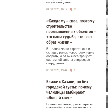
отсутствия денег.
04.08.2026, 16:17
69
«Каждому – свое, поэтому
строительство
промышленных объектов –
это наша судьба, это наш
образ жизни»
В Челнах чаще строят цеха и
склады, рынок новостроек теряет
обороты, а от бизнеса требуют
системной заботы о здоровье
сотрудников.
03.08.2026, 13:44
7
Ближе к Казани, но без
городской суеты: почему
челнинцы выбирают
«Новый свет»
Более половины домов первого
микрорайона уже построены, а