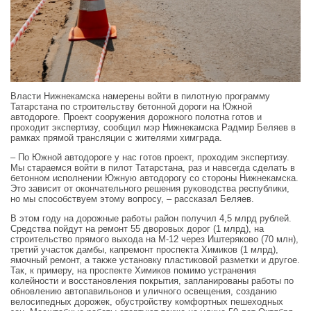
Власти Нижнекамска намерены войти в пилотную программу
Татарстана по строительству бетонной дороги на Южной
автодороге. Проект сооружения дорожного полотна готов и
проходит экспертизу, сообщил мэр Нижнекамска Радмир Беляев в
рамках прямой трансляции с жителями химграда.
– По Южной автодороге у нас готов проект, проходим экспертизу.
Мы стараемся войти в пилот Татарстана, раз и навсегда сделать в
бетонном исполнении Южную автодорогу со стороны Нижнекамска.
Это зависит от окончательного решения руководства республики,
но мы способствуем этому вопросу, – рассказал Беляев.
В этом году на дорожные работы район получил 4,5 млрд рублей.
Средства пойдут на ремонт 55 дворовых дорог (1 млрд), на
строительство прямого выхода на М-12 через Иштеряково (70 млн),
третий участок дамбы, капремонт проспекта Химиков (1 млрд),
ямочный ремонт, а также установку пластиковой разметки и другое.
Так, к примеру, на проспекте Химиков помимо устранения
колейности и восстановления покрытия, запланированы работы по
обновлению автопавильонов и уличного освещения, созданию
велосипедных дорожек, обустройству комфортных пешеходных