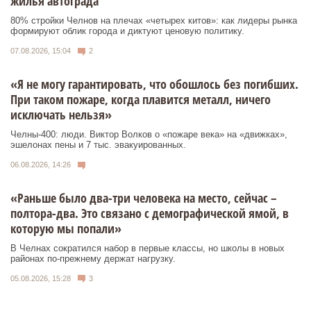
жилья автограда
80% стройки Челнов на плечах «четырех китов»: как лидеры рынка
формируют облик города и диктуют ценовую политику.
07.08.2026, 15:04
2
«Я не могу гарантировать, что обошлось без погибших.
При таком пожаре, когда плавится металл, ничего
исключать нельзя»
Челны-400: люди. Виктор Волков о «пожаре века» на «движках»,
эшелонах пены и 7 тыс. эвакуированных.
06.08.2026, 14:26
«Раньше было два-три человека на место, сейчас –
полтора-два. Это связано с демографической ямой, в
которую мы попали»
В Челнах сократился набор в первые классы, но школы в новых
районах по-прежнему держат нагрузку.
05.08.2026, 15:28
3