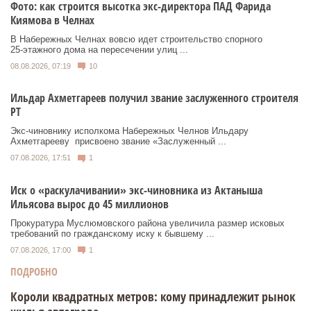
Фото: как строится высотка экс-директора ПАД Фарида
Киямова в Челнах
В Набережных Челнах вовсю идет строительство спорного
25‑этажного дома на пересечении улиц ...
08.08.2026, 07:19
10
Ильдар Ахметгареев получил звание заслуженного строителя
РТ
Экс‑чиновнику исполкома Набережных Челнов Ильдару
Ахметгарееву присвоено звание «Заслуженный ...
07.08.2026, 17:51
1
Иск о «раскулачивании» экс-чиновника из Актаныша
Ильясова вырос до 45 миллионов
Прокуратура Муслюмовского района увеличила размер исковых
требований по гражданскому иску к бывшему ...
07.08.2026, 17:00
1
ПОДРОБНО
Короли квадратных метров: кому принадлежит рынок