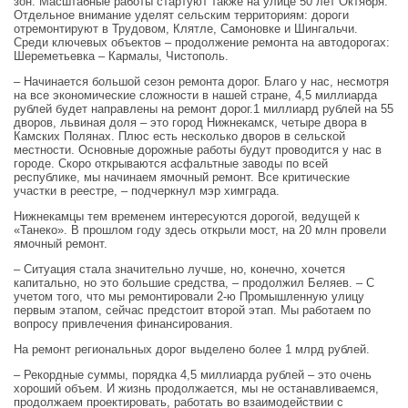
зон. Масштабные работы стартуют также на улице 50 лет Октября.
Отдельное внимание уделят сельским территориям: дороги
отремонтируют в Трудовом, Клятле, Самоновке и Шингальчи.
Среди ключевых объектов – продолжение ремонта на автодорогах:
Шереметьевка – Кармалы, Чистополь.
– Начинается большой сезон ремонта дорог. Благо у нас, несмотря
на все экономические сложности в нашей стране, 4,5 миллиарда
рублей будет направлены на ремонт дорог.1 миллиард рублей на 55
дворов, львиная доля – это город Нижнекамск, четыре двора в
Камских Полянах. Плюс есть несколько дворов в сельской
местности. Основные дорожные работы будут проводится у нас в
городе. Скоро открываются асфальтные заводы по всей
республике, мы начинаем ямочный ремонт. Все критические
участки в реестре, – подчеркнул мэр химграда.
Нижнекамцы тем временем интересуются дорогой, ведущей к
«Танеко». В прошлом году здесь открыли мост, на 20 млн провели
ямочный ремонт.
– Ситуация стала значительно лучше, но, конечно, хочется
капитально, но это большие средства, – продолжил Беляев. – С
учетом того, что мы ремонтировали 2-ю Промышленную улицу
первым этапом, сейчас предстоит второй этап. Мы работаем по
вопросу привлечения финансирования.
На ремонт региональных дорог выделено более 1 млрд рублей.
– Рекордные суммы, порядка 4,5 миллиарда рублей – это очень
хороший объем. И жизнь продолжается, мы не останавливаемся,
продолжаем проектировать, работать во взаимодействии с