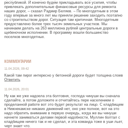
республикой. И конечно будем прикладывать все усилия, чтобы
привлекать дополнительные финансовые ресурсы для ремонта
наших дорог, – сказал Радмир Беляев. – По многодетным в этом
году впервые за много лет мы приняли решение заходить поэтапно
со строительством дорог. Ситуация там критичная. Многодетным
предоставлено более трех тысяч земельных участков. Мы
начинаем делать на 263 миллиона рублей центральные дороги в
щебеночном исполнении. В программу вошли большинство
поселков многодетных.
КОММЕНТАРИИ
11.04.2026, 09:42
Какой там пирог интересно у бетонной дороги будет толщина слоев
Ответить
11.04.2026, 20:01
Ну как же уже надоела эта болтовня, господа чинуши вы сначала
сделайте, а потом доложите и отчитайтесь пере населением о
проделанной работе вот это будет результат на лицо. С кладбищем
в Нижнекамске никаких движений нет, оно уже полное, вот на это
надо обратить внимание в первую очередь, когда же вы чинуши
начнете заниматься делами первой надобности, Муллин болтал с
кладбищем ничего так и не сделал, и эта команда тоже в уши льет,
черт знает что.