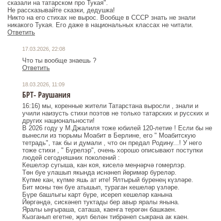
сказали на татарском про Тукая".
Не рассказывайте сказки, дедушка!
Никто на его стихах не вырос. Вообще в СССР знать не знали
никакого Тукая. Его даже в национальных классах не читали.
Ответить
17.03.2026, 22:08
Что ты вообще знаешь ?
Ответить
18.03.2026, 11:09
БРТ- Раушания
16:16) мы, коренные жители Татарстана выросли , знали и
учили наизусть стихи поэтов не только татарских и русских и
других национальности!
В 2026 году у М.Джалиля тоже юбилей 120-летие ! Если бы не
вынесли из тюрьмы Моабит в Берлине, его " Моабитскую
тетрадь", так бы и думали , что он предал Родину...! У него
тоже стихи , " Бүрелэр", очень хорошо описывают поступки
людей сегодняшних поколений :
Кешелэр сугыша, кан коя, киселә меңнәрчә гомерлэр.
Төн буе улашып якында иснәнеп йөримәр буреләр.
Күпме кан, күпме яшь ат ите! Ялтырый буренең күзләре.
Бит моны төн буе атышып, тураган кешеләр үзләре.
Бүре башлыгы карт бүре, исереп кешеләр канына
Йөргәндә, сискәнеп туктады бер авыр яралы янына.
Яралы ыңгыраша, саташа, каенга терәгән башкаен.
Кызганып егетне, җил белән тибрәнеп сыкрана ак каен.