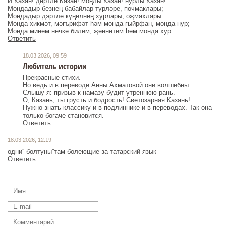
И Казан! дәртле Казан! моңлы Казан! нурлы Казан!
Мондадыр безнең бабайлар түрләре, почмаклары;
Мондадыр дэртле күңелнең хурлары, оҗмахлары.
Монда хикмәт, мәгърифәт һәм монда гыйрфан, монда нур;
Ответить
18.03.2026, 09:59
Любитель истории
Прекрасные стихи.
Но ведь и в переводе Анны Ахматовой они волшебны:
Слышу я: призыв к намазу будит утреннюю рань.
О, Казань, ты грусть и бодрость! Светозарная Казань!
Нужно знать классику и в подлиннике и в переводах. Так она
только богаче становится.
Ответить
18.03.2026, 12:19
одни'' болтуны''там болеющие за татарский язык
Ответить