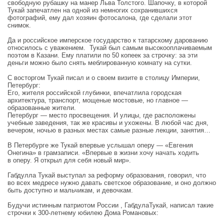
свободную рубашку на манер Льва Толстого. Шапочку, в которой
Тукай запечатлен на одной из немногих сохранившихся
фотографий, ему дал хозяин фотосалона, где сделали этот
снимок.
Да и российское имперское государство к татарскому дарованию
относилось с уважением. Тукай был самым высокооплачиваемым
поэтом в Казани. Ему платили по 50 копеек за строчку: за эти
деньги можно было снять меблированную комнату на сутки.
С восторгом Тукай писал и о своем визите в столицу Империи,
Петербург:
Его, жителя российской глубинки, впечатлила городская
архитектура, транспорт, мощеные мостовые, но главное —
образованные жители.
Петербург — место просвещения. И улицы, где расположены
учебные заведения, так же красивы и ухожены. В любой час дня,
вечером, ночью в разных местах самые разные лекции, занятия…
В Петербурге же Тукай впервые услышал оперу — «Евгения
Онегина» в грамзаписи. «Впервые в жизни хочу начать ходить
в оперу. Я открыл для себя новый мир».
Габдулла Тукай выступал за реформу образования, говорил, что
во всех медресе нужно давать светское образование, и оно должно
быть доступно и мальчикам, и девочкам.
Будучи истинным патриотом России , ГабдулаТукай, написал такие
строчки к 300-летнему юбилею Дома Романовых: