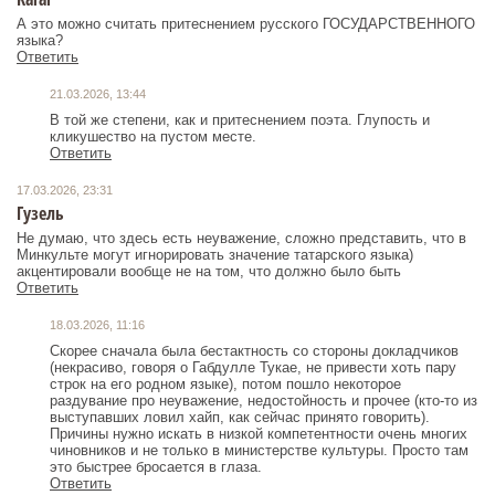
А это можно считать притеснением русского ГОСУДАРСТВЕННОГО
языка?
Ответить
21.03.2026, 13:44
В той же степени, как и притеснением поэта. Глупость и
кликушество на пустом месте.
Ответить
17.03.2026, 23:31
Гузель
Не думаю, что здесь есть неуважение, сложно представить, что в
Минкульте могут игнорировать значение татарского языка)
акцентировали вообще не на том, что должно было быть
Ответить
18.03.2026, 11:16
Скорее сначала была бестактность со стороны докладчиков
(некрасиво, говоря о Габдулле Тукае, не привести хоть пару
строк на его родном языке), потом пошло некоторое
раздувание про неуважение, недостойность и прочее (кто-то из
выступавших ловил хайп, как сейчас принято говорить).
Причины нужно искать в низкой компетентности очень многих
чиновников и не только в министерстве культуры. Просто там
это быстрее бросается в глаза.
Ответить