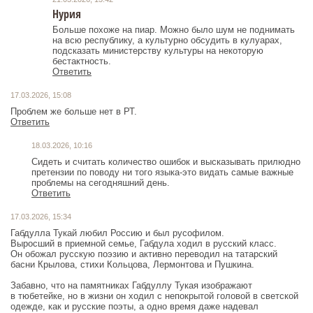
Нурия
Больше похоже на пиар. Можно было шум не поднимать
на всю республику, а культурно обсудить в кулуарах,
подсказать министерству культуры на некоторую
бестактность.
Ответить
17.03.2026, 15:08
Проблем же больше нет в РТ.
Ответить
18.03.2026, 10:16
Сидеть и считать количество ошибок и высказывать прилюдно
претензии по поводу ни того языка-это видать самые важные
проблемы на сегодняшний день.
Ответить
17.03.2026, 15:34
Габдулла Тукай любил Россию и был русофилом.
Выросший в приемной семье, Габдула ходил в русский класс.
Он обожал русскую поэзию и активно переводил на татарский
басни Крылова, стихи Кольцова, Лермонтова и Пушкина.
Забавно, что на памятниках Габдуллу Тукая изображают
в тюбетейке, но в жизни он ходил с непокрытой головой в светской
одежде, как и русские поэты, а одно время даже надевал