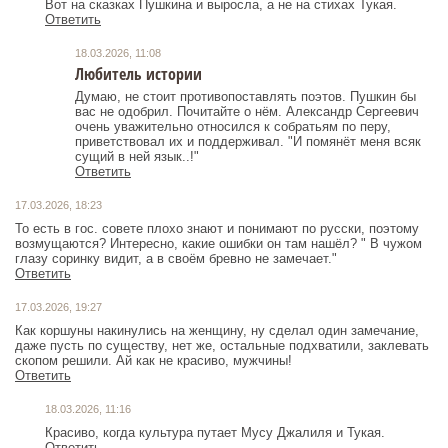
Вот на сказках Пушкина и выросла, а не на стихах Тукая.
Ответить
18.03.2026, 11:08
Любитель истории
Думаю, не стоит противопоставлять поэтов. Пушкин бы
вас не одобрил. Почитайте о нём. Александр Сергеевич
очень уважительно относился к собратьям по перу,
приветствовал их и поддерживал. "И помянёт меня всяк
сущий в ней язык..!"
Ответить
17.03.2026, 18:23
То есть в гос. совете плохо знают и понимают по русски, поэтому
возмущаются? Интересно, какие ошибки он там нашёл? " В чужом
глазу соринку видит, а в своём бревно не замечает."
Ответить
17.03.2026, 19:27
Как коршуны накинулись на женщину, ну сделал один замечание,
даже пусть по существу, нет же, остальные подхватили, заклевать
скопом решили. Ай как не красиво, мужчины!
Ответить
18.03.2026, 11:16
Красиво, когда культура путает Мусу Джалиля и Тукая.
Ответить