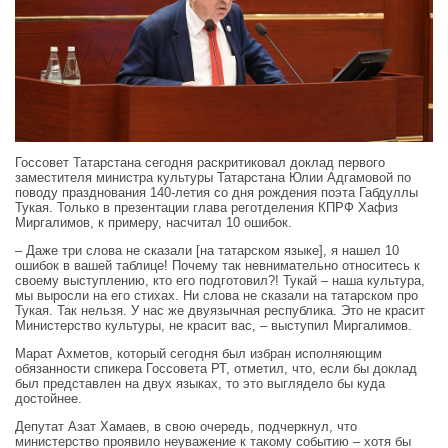
Госсовет Татарстана сегодня раскритиковал доклад первого
заместителя министра культуры Татарстана Юлии Адгамовой по
поводу празднования 140-летия со дня рождения поэта Габдуллы
Тукая. Только в презентации глава реготделения КПРФ Хафиз
Миргалимов, к примеру, насчитал 10 ошибок.
– Даже три слова не сказали [на татарском языке], я нашел 10
ошибок в вашей таблице! Почему так невнимательно относитесь к
своему выступлению, кто его подготовил?! Тукай – наша культура,
мы выросли на его стихах. Ни слова не сказали на татарском про
Тукая. Так нельзя. У нас же двуязычная республика. Это не красит
Министерство культуры, не красит вас, – выступил Миргалимов.
Марат Ахметов, который сегодня был избран исполняющим
обязанности спикера Госсовета РТ, отметил, что, если бы доклад
был представлен на двух языках, то это выглядело бы куда
достойнее.
Депутат Азат Хамаев, в свою очередь, подчеркнул, что
министерство проявило неуважение к такому событию – хотя бы