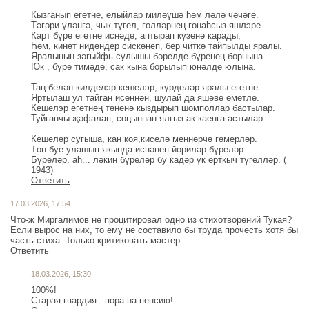
Кызганып егетне, елыйлар миләүшә һәм ләлә чәчәге.
Тәгәри үләнгә, чык түгел, гөлләрнең гөнаһсыз яшлэре.
Карт бүре егетне иснәде, аптырап күзенә карады,
Һәм, кинәт нидәндер сискәнеп, бер читкә тайпылды яралы.
Яралының зәгыйфь сулышы бәрелде бүренең борнына.
Юк , бүре тимәде, сак кына борылып юнәлде юлына.
Таң белән килделэр кешелэр, күрделәр яралы егетне.
Яртылаш ул тайган исеннән, шулай да яшәве өметле.
Кешелэр егетнең тәненә кыздырып шомполлар бастылар.
Туйганчы җәфалап, соңыннан ялгыз ак каенга астылар.
Кешеләр сугыша, кан коя,киселә меңнәрчә гөмерләр.
Төн буе улашып якында иснәнеп йөриләр бүреләр.
Бүреләр, аһ... ләкин бүреләр бу кадәр үк ерткыч түгелләр. (
1943)
Ответить
17.03.2026, 17:54
Что-ж Миргалимов не процитировал одно из стихотворений Тукая?
Если вырос на них, то ему не составило бы труда прочесть хотя бы
часть стиха. Только критиковать мастер.
Ответить
18.03.2026, 15:30
100%!
Старая гвардия - пора на пенсию!