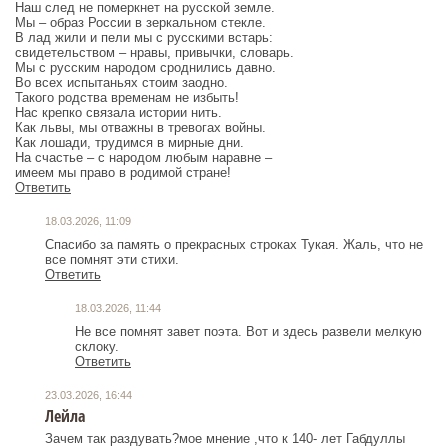
Наш след не померкнет на русской земле.
Мы – образ России в зеркальном стекле.
В лад жили и пели мы с русскими встарь:
свидетельством – нравы, привычки, словарь.
Мы с русским народом сроднились давно.
Во всех испытаньях стоим заодно.
Такого родства временам не избыть!
Нас крепко связала истории нить.
Как львы, мы отважны в тревогах войны.
Как лошади, трудимся в мирные дни.
На счастье – с народом любым наравне –
имеем мы право в родимой стране!
Ответить
18.03.2026, 11:09
Спасибо за память о прекрасных строках Тукая. Жаль, что не
все помнят эти стихи.
Ответить
18.03.2026, 11:44
Не все помнят завет поэта. Вот и здесь развели мелкую
склоку.
Ответить
23.03.2026, 16:44
Лейла
Зачем так раздувать?мое мнение ,что к 140- лет Габдуллы