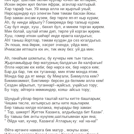
Искән әкрен җил белән яфрак, агачлар калтырый.
Хәр тараф тын. Уй миңа әллә ни җырлый укый;
Нәрсәдәндер күз эленгән һәм тәмам баскан йокы.
Бер заман ачсам күзем, бер төрле яп-ят кыр күрәм;
Аһ, бу нинди айрылу? Гомеремдә бер тапкыр күрәм.
Сау бул инде, хуш , бәхил бул, и минем торган җирем.
Мин болай, шулай итәм дип, төрле уй корган җирем.
Хуш, гомер иткән шәһәр! инде еракта калдыгыз;
Аһ! таныш йортлар, тәмам күздән дә сез югалдыгыз.
Эч поша, яна йөрәк, хәсрәт эчендә, уйда мин;
Ичмасам иптәштә юк ич, тик икәү без: уй да мин.
Аһ, гөнаһым шомлыгы, бу кучеры ник тын тагын,
Җырламыйдыр бер матурның балдагын йә калфагын!
Әллә нәрсәм юк кеби; бер нәрсә юк, бер нәрсә ким;
Бар да бар, тик юк туганнар, мин ятим монда ятим.
Монда бар да ят миңа: бу Миңгали, Бикмулла кем?
Бикмөхәммәт, Биктимер- берсен дә белмим әллә кем!
Сездән айрылып, туганнар!--җайсыз, уңайсыз тору;
Бу тору, әйтергә мөмкиндер, кояш- айсыз тору;
Шундый уйлар берлә таштай катты китте башларым;
Чишмә төсле, ихтыярсыз акты ките яшьләрем.
Бер тавыш килде колакка, яңгырады бер заман:
" Тор, шәкерт! Җиттек Казанга, алдыбызда бит Казан".
Бу тавыш бик ачты күңлем,шатлыгымнан җан яна;
" Әйдә чап, кучер, Казанга! Атларың ку: на! на-на!"
Әйтә иртәнге намазга бик матур , моңлы азан;