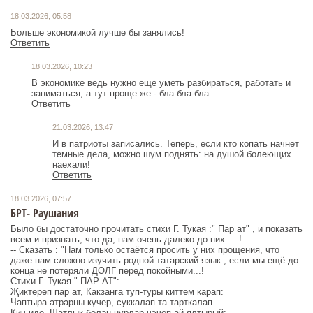
18.03.2026, 05:58
Больше экономикой лучше бы занялись!
Ответить
18.03.2026, 10:23
В экономике ведь нужно еще уметь разбираться, работать и
заниматься, а тут проще же - бла-бла-бла....
Ответить
21.03.2026, 13:47
И в патриоты записались. Теперь, если кто копать начнет
темные дела, можно шум поднять: на душой болеющих
наехали!
Ответить
18.03.2026, 07:57
БРТ- Раушания
Было бы достаточно прочитать стихи Г. Тукая :" Пар ат" , и показать
всем и признать, что да, нам очень далеко до них.... !
-- Сказать : "Нам только остаётся просить у них прощения, что
даже нам сложно изучить родной татарский язык , если мы ещё до
конца не потеряли ДОЛГ перед покойными...!
Стихи Г. Тукая " ПАР АТ":
Җиктереп пар ат, Какзанга туп-туры киттем карап:
Чаптыра атрарны күчер, суккалап та тарткалап.
Кич иде. Шатлык белән нурлар чэчеп ай ялтырый;