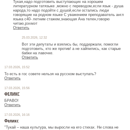
Тукая,надо подготовить выступающих на хорошем
литературном татязыке ,можно с переводом,если язык - душа
народа,то надо подойти с душой,если остались люди
говорящие на родном языке С уважением преподаватель англ
языка с40- летним стажем,знающая Ана телен,говорю
читаю,рэхмэт
Ответить
25.03.2026, 12:32
Вот эти депутаты и взялись бы, поддержали, помогли
подготовить, кто же против! а не хайпились, как старые
бабки на лавочке.
Ответить
17.03.2026, 15:52
То есть в гос совете нельзя на русском выступать?
Ответить
17.03.2026, 15:56
ФЕЛИКС
БРАВО!
Ответить
17.03.2026, 16:16
Феликс
"Тукай – наша культура, мы выросли на его стихах. Ни слова не